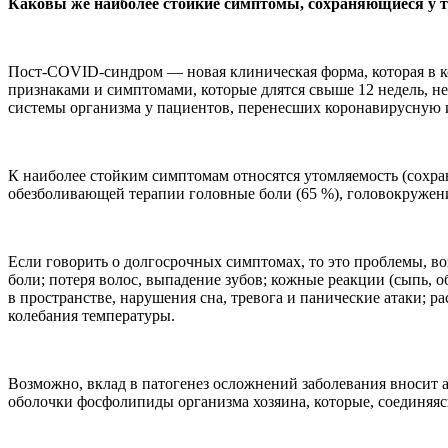
Каковы же наиболее стойкие симптомы, сохраняющиеся у т
Пост-COVID-синдром — новая клиническая форма, которая в к
признаками и симптомами, которые длятся свыше 12 недель, не
системы организма у пациентов, перенесших коронавирусную
К наиболее стойким симптомам относятся утомляемость (сохраня
обезболивающей терапии головные боли (65 %), головокружени
Если говорить о долгосрочных симптомах, то это проблемы, в
боли; потеря волос, выпадение зубов; кожные реакции (сыпь, о
в пространстве, нарушения сна, тревога и панические атаки;
колебания температуры.
Возможно, вклад в патогенез осложнений заболевания вносит 
оболочки фосфолипиды организма хозяина, которые, соединяясь 