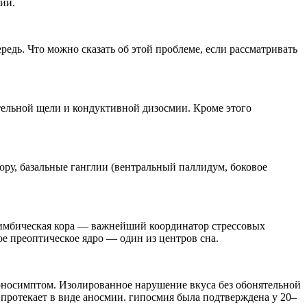
ии.
дь. Что можно сказать об этой проблеме, если рассматривать
ятельной щели и кондуктивной дизосмии. Кроме этого
ру, базальные ганглии (вентральный паллидум, боковое
имбическая кора — важнейший координатор стрессовых
е преоптическое ядро — один из центров сна.
оносимптом. Изолированное нарушение вкуса без обонятельной
протекает в виде аносмии. гипосмия была подтверждена у 20–