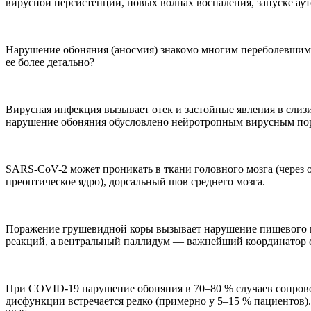
вирусной персистенции, новых волнах воспаления, запуске а
Нарушение обоняния (аносмия) знакомо многим переболевшим C
ее более детально?
Вирусная инфекция вызывает отек и застойные явления в слиз
нарушение обоняния обусловлено нейротропным вирусным пор
SARS-CoV-2 может проникать в ткани головного мозга (через 
преоптическое ядро), дорсальный шов среднего мозга.
Поражение грушевидной коры вызывает нарушение пищевого п
реакций, а вентральный паллидум — важнейший координатор с
При COVID-19 нарушение обоняния в 70–80 % случаев сопровож
дисфункции встречается редко (примерно у 5–15 % пациентов)