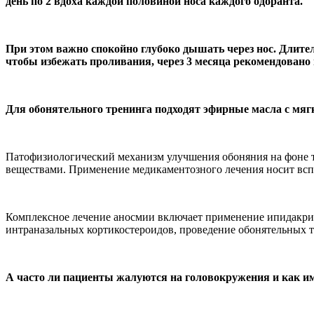
день по 2 вдоха каждой половиной носа каждого одоранта.
При этом важно спокойно глубоко дышать через нос. Длител
чтобы избежать проливания, через 3 месяца рекомендовано 
Для обонятельного тренинга подходят эфирные масла с мягк
Патофизиологический механизм улучшения обоняния на фоне т
веществами. Применение медикаментозного лечения носит всп
Комплексное лечение аносмии включает применение ипидакрин
интраназальных кортикостероидов, проведение обонятельных т
А часто ли пациенты жалуются на головокружения и как и