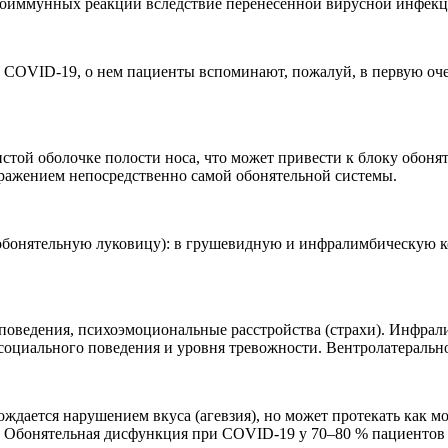
утоиммунных реакций вследствие перенесенной вирусной инфекц
OVID-19, о нем пациенты вспоминают, пожалуй, в первую очере
истой оболочке полости носа, что может привести к блоку обон
ажением непосредственно самой обонятельной системы.
обонятельную луковицу): в грушевидную и инфралимбическую ко
оведения, психоэмоциональные расстройства (страхи). Инфрал
оциального поведения и уровня тревожности. Вентролатерально
дается нарушением вкуса (агевзия), но может протекать как м
. Обонятельная дисфункция при COVID-19 у 70–80 % пациентов 