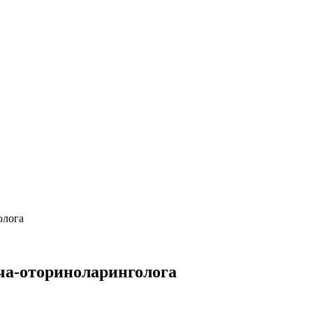
олога
ча-оториноларинголога