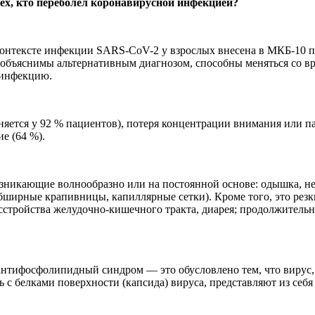
ех, кто переболел коронавирусной инфекцией?
онтексте инфекции SARS-CoV-2 у взрослых внесена в МКБ-10 п
объяснимы альтернативным диагнозом, способны меняться со вре
 инфекцию.
ется у 92 % пациентов), потеря концентрации внимания или памя
е (64 %).
озникающие волнообразно или на постоянной основе: одышка, не
бширные крапивницы, капиллярные сетки). Кроме того, это резки
 расстройства желудочно-кишечного тракта, диарея; продолжите
антифосфолипидный синдром — это обусловлено тем, что вирус, р
с белками поверхности (капсида) вируса, представляют из себя 