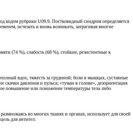
од кодом рубрики U09.9. Постковидный синдром определяется
менем, исчезать и вновь возникать, затрагивая многие
ти (74 %), слабость (68 %), стойкие, резистентные к
полный вдох, тяжесть за грудиной; боли в мышцах, суставные
е скачки давления и пульса; «туман в голове», дезориентация
льное повышение или понижение температуры тела либо
азмножаясь во многих тканях и органах, использует для своей
цель для антител.