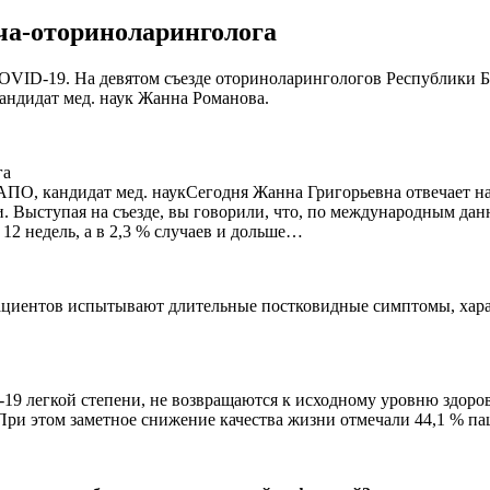
ча-оториноларинголога
VID-19. На девятом съезде оториноларингологов Республики Бе
ндидат мед. наук Жанна Романова.
ПО, кандидат мед. наукСегодня Жанна Григорьевна отвечает н
. Выступая на съезде, вы говорили, что, по международным да
12 недель, а в 2,3 % случаев и дольше…
пациентов испытывают длительные постковидные симптомы, хара
19 легкой степени, не возвращаются к исходному уровню здоров
При этом заметное снижение качества жизни отмечали 44,1 % па