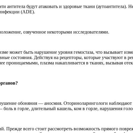
эти антитела будут атаковать и здоровые ткани (аутоантитела). 
 инфекции (ADE).
дположение, озвученное некоторыми исследователями.
изме может быть нарушение уровня гемостаза, что вызывает изм
ные состояния. Действуя на рецепторы, которые участвуют в ре
е проницаемыми, плазма накапливается в тканях, вызывая отек 
органов?
нарушение обоняния — аносмия. Оториноларингологи наблюдают
боль в горле, длительный кашель, ком в горле, нарушения голо
ий. Прежде всего стоит рассмотреть возможность прямого повр