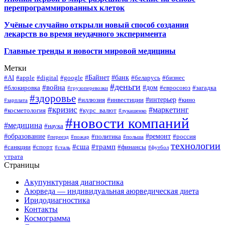
перепрограммированных клеток
Учёные случайно открыли новый способ создания
лекарств во время неудачного эксперимента
Главные тренды и новости мировой медицины
Метки
#Байнет
#банк
#AI
#apple
#digital
#google
#беларусь
#бизнес
#деньги
#война
#дом
#блокировка
#евросоюз
#загадка
#грузоперевозки
#здоровье
#интерьер
#иллюзия
#инвестиции
#кино
#зарплата
#кризис
#маркетинг
#косметология
#курс_валют
#лукашенко
#новости компаний
#медицина
#наука
#образование
#ремонт
#политика
#россия
#переезд
#пожар
#польша
технологии
#сша
#трамп
#санкции
#спорт
#финансы
#сталь
#футбол
утрата
Страницы
Акупунктурная диагностика
Аюрведа — индивидуальная аюрведическая диета
Иридодиагностика
Контакты
Космограмма