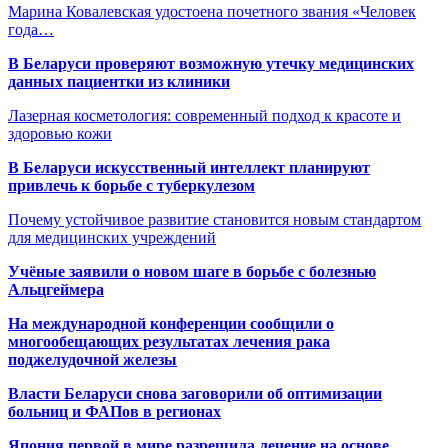
Марина Ковалевская удостоена почетного звания «Человек
года…
В Беларуси проверяют возможную утечку медицинских
данных пациентки из клиники
Лазерная косметология: современный подход к красоте и
здоровью кожи
В Беларуси искусственный интеллект планируют
привлечь к борьбе с туберкулезом
Почему устойчивое развитие становится новым стандартом
для медицинских учреждений
Учёные заявили о новом шаге в борьбе с болезнью
Альцгеймера
На международной конференции сообщили о
многообещающих результатах лечения рака
поджелудочной железы
Власти Беларуси снова заговорили об оптимизации
больниц и ФАПов в регионах
Япония первой в мире разрешила лечение на основе