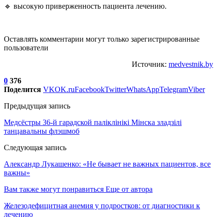
🔹 высокую приверженность пациента лечению.
Оставлять комментарии могут только зарегистрированные
пользователи
Источник:
medvestnik.by
0
376
Поделится
VK
OK.ru
Facebook
Twitter
WhatsApp
Telegram
Viber
Предыдущая запись
Медсёстры 36-й гарадской паліклінікі Мінска зладзілі
танцавальны флэшмоб
Следующая запись
Александр Лукашенко: «Не бывает не важных пациентов, все
важны»
Вам также могут понравиться
Еще от автора
Железодефицитная анемия у подростков: от диагностики к
лечению