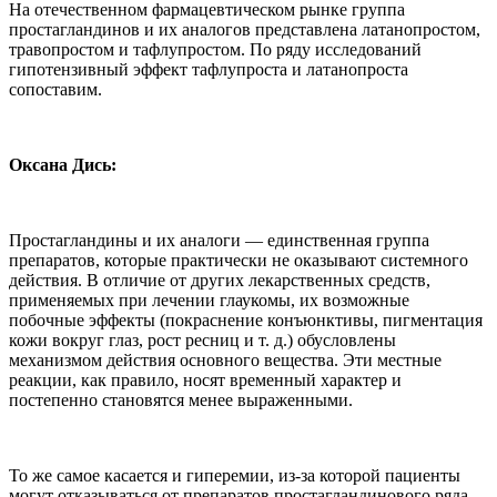
На отечественном фармацевтическом рынке группа
простагландинов и их аналогов представлена латанопростом,
травопростом и тафлупростом. По ряду исследований
гипотензивный эффект тафлупроста и латанопроста
сопоставим.
Оксана Дись:
Простагландины и их аналоги — единственная группа
препаратов, которые практически не оказывают системного
действия. В отличие от других лекарственных средств,
применяемых при лечении глаукомы, их возможные
побочные эффекты (покраснение конъюнктивы, пигментация
кожи вокруг глаз, рост ресниц и т. д.) обусловлены
механизмом действия основного вещества. Эти местные
реакции, как правило, носят временный характер и
постепенно становятся менее выраженными.
То же самое касается и гиперемии, из-за которой пациенты
могут отказываться от препаратов простагландинового ряда.