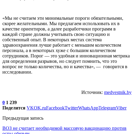
«Мы не считаем эти минимальные пороги обязательными,
скорее желательными. Мы предлагаем использовать их в
качестве ориентиров, а далее разработчики программ в
каждой стране должны учитывать свою ситуацию и
собственный опыт. В некоторых местах система
здравоохранения лучше работает с меньшим количеством
персонала, а в некоторых хуже с большим количеством
сотрудников. Порог — это удобная и инновационная метрика
для определения разрывов, но следует помнить, что это
вопрос не только количества, но и качества», — говорится в
исследовании.
Источник:
medvestnik.by
0
1 239
Поделится
VK
OK.ru
Facebook
Twitter
WhatsApp
Telegram
Viber
Предыдущая запись
ВОЗ не считает необходимой массовую вакцинацию против
оспы обезьян