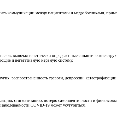
очить коммуникации между пациентами и медработниками, примен
.
гналов, включая генетически определенные синаптические стру
ющие и вегетативную нервную систему.
ругих, распространенность тревоги, депрессии, катастрофизаци
ляцию, стигматизацию, потерю самоидентичности и финансовый 
мя заболеваемости COVID-19 может усугубиться.