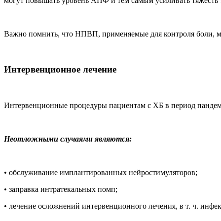
могут повышать уровень АПФ и тем самым усиливать тяжесть
Важно помнить, что НПВП, применяемые для контроля боли, м
Интервенционное лечение
Интервенционные процедуры пациентам с ХБ в период пандем
Неотложными случаями являются:
• обслуживание имплантированных нейростимуляторов;
• заправка интратекальных помп;
• лечение осложнений интервенционного лечения, в т. ч. инф