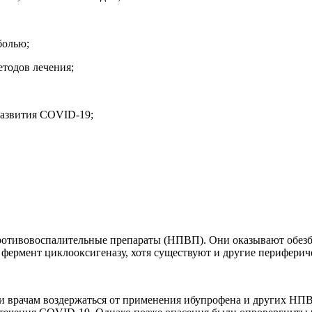
болью;
тодов лечения;
развития COVID-19;
ротивовоспалительные препараты (НПВП). Они оказывают обез
 фермент циклооксигеназу, хотя существуют и другие перифери
и врачам воздержаться от применения ибупрофена и других Н