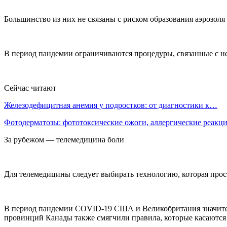
Большинство из них не связаны с риском образования аэрозол
В период пандемии ограничиваются процедуры, связанные с н
Сейчас читают
Железодефицитная анемия у подростков: от диагностики к…
Фотодерматозы: фототоксические ожоги, аллергические реак
За рубежом — телемедицина боли
Для телемедицины следует выбирать технологию, которая про
В период пандемии COVID-19 США и Великобритания значител
провинций Канады также смягчили правила, которые касаются