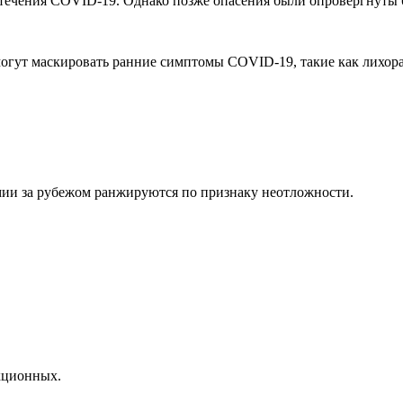
 течения COVID-19. Однако позже опасения были опровергнуты
огут маскировать ранние симптомы COVID-19, такие как лихора
ии за рубежом ранжируются по признаку неотложности.
екционных.