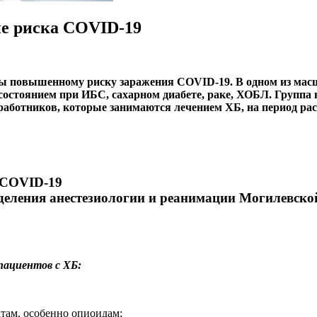
пе риска COVID-19
ы повышенному риску заражения COVID-19. В одном из масшт
стоянием при ИБС, сахарном диабете, раке, ХОБЛ. Группа вр
аботников, которые занимаются лечением ХБ, на период ра
тделения анестезиологии и реанимации Могилевс
ациентов с ХБ:
там, особенно опиоидам;