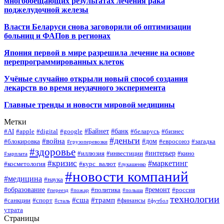
многообещающих результатах лечения рака
поджелудочной железы
Власти Беларуси снова заговорили об оптимизации
больниц и ФАПов в регионах
Япония первой в мире разрешила лечение на основе
перепрограммированных клеток
Учёные случайно открыли новый способ создания
лекарств во время неудачного эксперимента
Главные тренды и новости мировой медицины
Метки
#Байнет
#банк
#AI
#apple
#digital
#google
#беларусь
#бизнес
#деньги
#война
#дом
#блокировка
#евросоюз
#загадка
#грузоперевозки
#здоровье
#интерьер
#иллюзия
#инвестиции
#кино
#зарплата
#кризис
#маркетинг
#косметология
#курс_валют
#лукашенко
#новости компаний
#медицина
#наука
#образование
#ремонт
#политика
#россия
#переезд
#пожар
#польша
технологии
#сша
#трамп
#санкции
#спорт
#финансы
#сталь
#футбол
утрата
Страницы