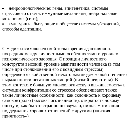
нейробиологические: гены, эпигенетика, системы
стрессового ответа, иммунные механизмы, нейрональные
механизмы (сети);
культурные: бытующие в обществе системы убеждений,
способы адаптации.
С медико-психологической точки зрения адаптивность —
посредник между личностными особенностями и уровнем
психологического здоровья. С позиции личностного
конструкта высокий уровень адаптивности человека (в том
числе при столкновении его с ковидным стрессом)
определяется свойственной некоторым людям малой степенью
выраженности негативных эмоций (низкий невротизм). В
этом контексте большую «психологическую выживаемость» в
ситуации конфронтации со стрессом обеспечивают также
такие личностные особенности, как склонность к хорошему
самоконтролю (высокая осознанность), открытость новому
опыту и, как бы это странно ни звучало, низкая мотивация
поддержания хороших отношений с другими («низкая
приятность»).