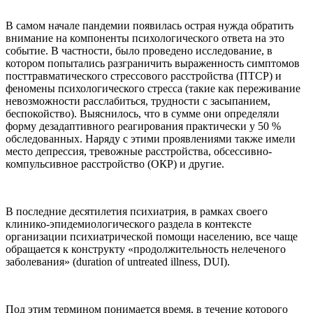
В самом начале пандемии появилась острая нужда обратить
внимание на компоненты психологического ответа на это
событие. В частности, было проведено исследование, в
котором попытались разграничить выраженность симптомов
посттравматического стрессового расстройства (ПТСР) и
феномены психологического стресса (такие как переживание
невозможности расслабиться, трудности с засыпанием,
беспокойство). Выяснилось, что в сумме они определяли
форму дезадаптивного реагирования практически у 50 %
обследованных. Наряду с этими проявлениями также имели
место депрессия, тревожные расстройства, обсессивно-
компульсивное расстройство (ОКР) и другие.
В последние десятилетия психиатрия, в рамках своего
клинико-эпидемиологического раздела в контексте
организации психиатрической помощи населению, все чаще
обращается к конструкту «продолжительность нелеченого
заболевания» (duration of untreated illness, DUI).
Под этим термином понимается время, в течение которого