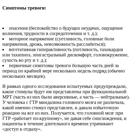
Симптомы тревоги:
опасения (беспокойство о будущих неудачах, ощущение
волнения, трудности в сосредоточении и т. д.);
моторное напряжение (суетливость, головные боли
напряжения, дрожь, невозможность расслабиться);
вегетативная гиперактивность (потливость, тахикардия
или тахипноэ, эпигастральный дискомфорт, головокружение,
сухость во рту и т. д.);
первичные симптомы тревоги большую часть дней за
период по крайней мере нескольких недель подряд (обычно
нескольких месяцев).
В рамках одного исследования испытуемых предупреждали,
какие стимулы будут им представлены при функциональной
МРТ (часть из них были аверсивные, а часть — нейтральные).
У человека с ГТР миндалина головного мозга не различала,
какой именно стимул представлен, и давала избыточную
реакцию на все из них. Получается, что головной мозг при
ГТР «работает по-крупному», не давая себе снисхождения, и
пациенты в течение длительного времени утрачивают
«доступ к отдыху».