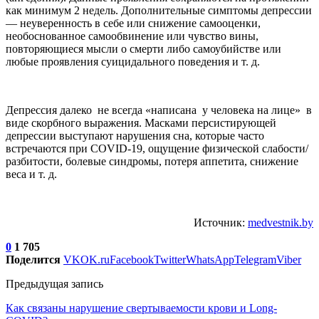
как минимум 2 недель. Дополнительные симптомы депрессии
— неуверенность в себе или снижение самооценки,
необоснованное самообвинение или чувство вины,
повторяющиеся мысли о смерти либо самоубийстве или
любые проявления суицидального поведения и т. д.
Депрессия далеко не всегда «написана у человека на лице» в
виде скорбного выражения. Масками персистирующей
депрессии выступают нарушения сна, которые часто
встречаются при COVID-19, ощущение физической слабости/
разбитости, болевые синдромы, потеря аппетита, снижение
веса и т. д.
Источник:
medvestnik.by
0
1 705
Поделится
VK
OK.ru
Facebook
Twitter
WhatsApp
Telegram
Viber
Предыдущая запись
Как связаны нарушение свертываемости крови и Long-