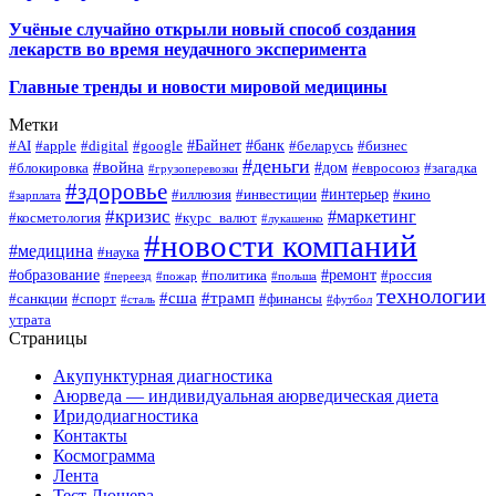
Учёные случайно открыли новый способ создания
лекарств во время неудачного эксперимента
Главные тренды и новости мировой медицины
Метки
#Байнет
#банк
#AI
#apple
#digital
#google
#беларусь
#бизнес
#деньги
#война
#дом
#блокировка
#евросоюз
#загадка
#грузоперевозки
#здоровье
#интерьер
#иллюзия
#инвестиции
#кино
#зарплата
#кризис
#маркетинг
#косметология
#курс_валют
#лукашенко
#новости компаний
#медицина
#наука
#образование
#ремонт
#политика
#россия
#переезд
#пожар
#польша
технологии
#сша
#трамп
#санкции
#спорт
#финансы
#сталь
#футбол
утрата
Страницы
Акупунктурная диагностика
Аюрведа — индивидуальная аюрведическая диета
Иридодиагностика
Контакты
Космограмма
Лента
Тест Люшера