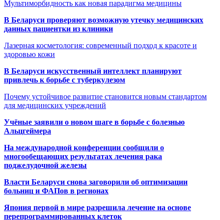
Мультиморбидность как новая парадигма медицины
В Беларуси проверяют возможную утечку медицинских
данных пациентки из клиники
Лазерная косметология: современный подход к красоте и
здоровью кожи
В Беларуси искусственный интеллект планируют
привлечь к борьбе с туберкулезом
Почему устойчивое развитие становится новым стандартом
для медицинских учреждений
Учёные заявили о новом шаге в борьбе с болезнью
Альцгеймера
На международной конференции сообщили о
многообещающих результатах лечения рака
поджелудочной железы
Власти Беларуси снова заговорили об оптимизации
больниц и ФАПов в регионах
Япония первой в мире разрешила лечение на основе
перепрограммированных клеток