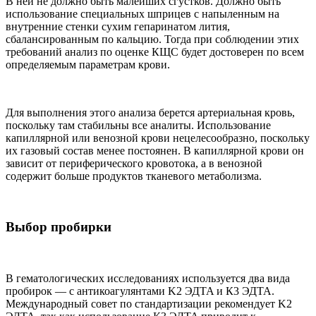
В ней не должно быть малейших сгустков. Должно быть
использование специальных шприцев с напыленным на
внутренние стенки сухим гепаринатом лития,
сбалансированным по кальцию. Тогда при соблюдении этих
требований анализ по оценке КЩС будет достоверен по всем
определяемым параметрам крови.
Для выполнения этого анализа берется артериальная кровь,
поскольку там стабильны все аналиты. Использование
капиллярной или венозной крови нецелесообразно, поскольку
их газовый состав менее постоянен. В капиллярной крови он
зависит от периферического кровотока, а в венозной
содержит больше продуктов тканевого метаболизма.
Выбор пробирки
В гематологических исследованиях используется два вида
пробирок — с антикоагулянтами K2 ЭДTA и К3 ЭДTA.
Международный совет по стандартизации рекомендует K2