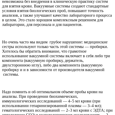
невозможна без внедрения в клиническую практику систем
для взятия крови. Вакуумные системы создают стандартные
условия взятия биологических проб, повышают точность
анализов, а также улучшают качество лабораторного процесса
в целом. Это стало хорошим комплексным решением для
лаборатории, для персонала и для пациентов.
Но очень часто мы видим грубое нарушение: медицинские
сестры используют только часть этой системы — пробирки.
Хотелось бы обратить внимание, что грамотное
использование вакуумной системы включает в себя либо три
компонента (вакуумную пробирку, держатель,
двухстороннюю иглу), либо два компонента (вакуумную
пробирку и и в зависимости от производителя вакуумной
системы.
Надо помнить и об оптимальном объеме пробы крови на
анализы. При проведении биохимических,
иммунологических исследований — 4–5 мл крови (при
использовании гепаринизированной плазмы — 3–4 мл);
гематологических исследований — 2–3 мл крови с ЭДТА; при
определении СОЭ и коагулологических исследованиях — 2–