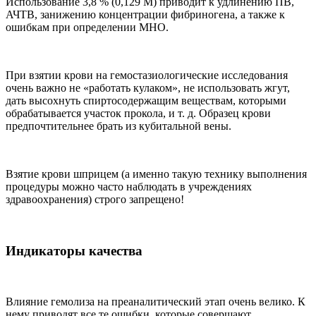
Использование 3,8 % (0,129 М) приводит к удлинению ПВ,
АЧТВ, занижению концентрации фибриногена, а также к
ошибкам при определении МНО.
При взятии крови на гемостазиологические исследования
очень важно не «работать кулаком», не использовать жгут,
дать высохнуть спиртосодержащим веществам, которыми
обрабатывается участок прокола, и т. д. Образец крови
предпочтительнее брать из кубитальной вены.
Взятие крови шприцем (а именно такую технику выполнения
процедуры можно часто наблюдать в учреждениях
здравоохранения) строго запрещено!
Индикаторы качества
Влияние гемолиза на преаналитический этап очень велико. К
нему приводят все те ошибки, которые совершают