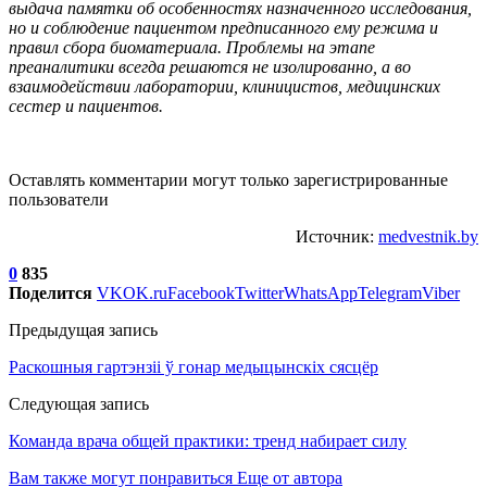
выдача памятки об особенностях назначенного исследования,
но и соблюдение пациентом предписанного ему режима и
правил сбора биоматериала. Проблемы на этапе
преаналитики всегда решаются не изолированно, а во
взаимодействии лаборатории, клиницистов, медицинских
сестер и пациентов.
Оставлять комментарии могут только зарегистрированные
пользователи
Источник:
medvestnik.by
0
835
Поделится
VK
OK.ru
Facebook
Twitter
WhatsApp
Telegram
Viber
Предыдущая запись
Раскошныя гартэнзіі ў гонар медыцынскіх сясцёр
Следующая запись
Команда врача общей практики: тренд набирает силу
Вам также могут понравиться
Еще от автора