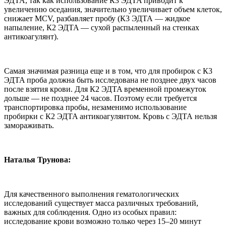
ЭДTA, так как использование К3 ЭДTA приводит к
увеличению оседания, значительно увеличивает объем клеток,
снижает MCV, разбавляет пробу (К3 ЭДTA — жидкое
напыление, К2 ЭДTA — сухой распыленный на стенках
антикоагулянт).
Самая значимая разница еще и в том, что для пробирок с К3
ЭДTA проба должна быть исследована не позднее двух часов
после взятия крови. Для К2 ЭДTA временной промежуток
дольше — не позднее 24 часов. Поэтому если требуется
транспортировка пробы, незаменимо использование
пробирки с К2 ЭДTA антикоагулянтом. Кровь с ЭДТА нельзя
замораживать.
Наталья Трунова:
Для качественного выполнения гематологических
исследований существует масса различных требований,
важных для соблюдения. Одно из особых правил:
исследование крови возможно только через 15–20 минут