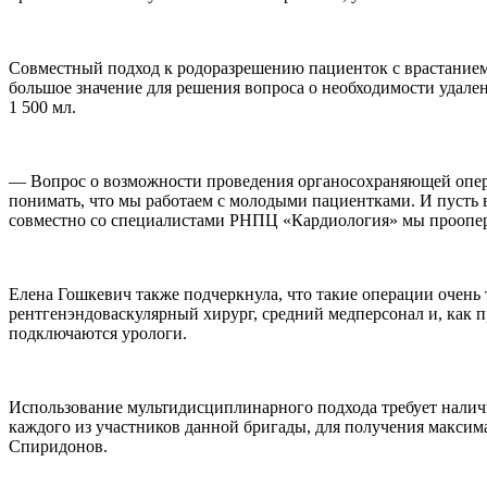
Совместный подход к родоразрешению пациенток с врастанием 
большое значение для решения вопроса о необходимости удале
1 500 мл.
— Вопрос о возможности проведения органосохраняющей опе
понимать, что мы работаем с молодыми пациентками. И пусть в
совместно со специалистами РНПЦ «Кардиология» мы проопер
Елена Гошкевич также подчеркнула, что такие операции очень 
рентгенэндоваскулярный хирург, средний медперсонал и, как 
подключаются урологи.
Использование мультидисциплинарного подхода требует наличи
каждого из участников данной бригады, для получения максим
Спиридонов.