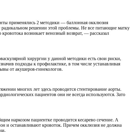
центы применялись 2 методики — баллонная окклюзия
е радикальном решении этой проблемы. Не все питающие матку
 кровотока возникает венозный возврат, — рассказал
васкулярной хирургии у данной методики есть свои риски,
значив подходы к профилактике, в том числе устанавливая
зывы от акушеров-гинекологов.
яжении многих лет здесь проводится стентирование аорты.
ардиологических пациентов они не всегда используются. Зато
общим наркозом пациентке проводится кесарево сечение. А
лон и останавливают кровоток. Причем окклюзия не должна
ии.