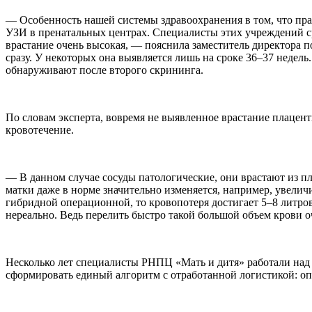
— Особенность нашей системы здравоохранения в том, что пра
УЗИ в пренатальных центрах. Специалисты этих учреждений ср
врастание очень высокая, — пояснила заместитель директора 
сразу. У некоторых она выявляется лишь на сроке 36–37 недел
обнаруживают после второго скрининга.
По словам эксперта, вовремя не выявленное врастание плацен
кровотечение.
— В данном случае сосуды патологические, они врастают из п
матки даже в норме значительно изменяется, например, увелич
гибридной операционной, то кровопотеря достигает 5–8 литров
нереально. Ведь перелить быстро такой большой объем крови о
Несколько лет специалисты РНПЦ «Мать и дитя» работали над
сформировать единый алгоритм с отработанной логистикой: о