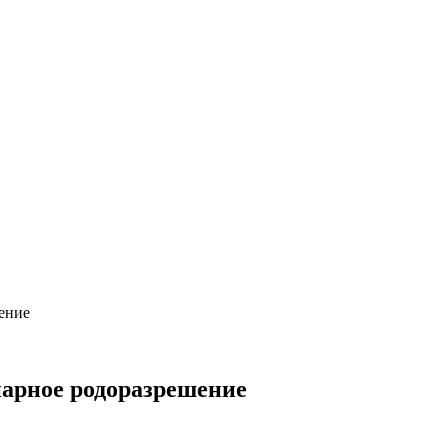
ение
арное родоразрешение