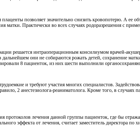
плаценты позволяет значительно снизить кровопотерю. А ее объ
ния матки. Практически во всех случаях родоразрешения с при
рации решается интраоперационным консилиумом врачей-акуше
 дальнейшем они не собираются рожать детей, сохранение матки 
ировали 8 пациенток, из них шести выполнили органосохраняю
трудоемкие и требуют участия многих специалистов. Задействов
правило, 2 анестезиолога-реаниматолога. Кроме того, в случая
я протоколов лечения данной группы пациенток, где бы отража
ального эффекта от лечения, считает заместитель директора п