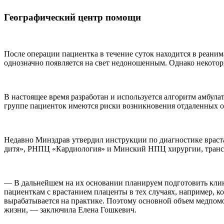
Географический центр помощи
После операции пациентка в течение суток находится в реан
однозначно появляется на свет недоношенным. Однако некоторы
В настоящее время разработан и используется алгоритм амбула
группе пациенток имеются риски возникновения отдаленных 
Недавно Минздрав утвердил инструкции по диагностике враст
дитя», РНПЦ «Кардиология» и Минский НПЦ хирургии, транс
— В дальнейшем на их основании планируем подготовить клини
пациенткам с врастанием плаценты в тех случаях, например, к
вырабатывается на практике. Поэтому основной объем медпомощ
жизни, — заключила Елена Гошкевич.