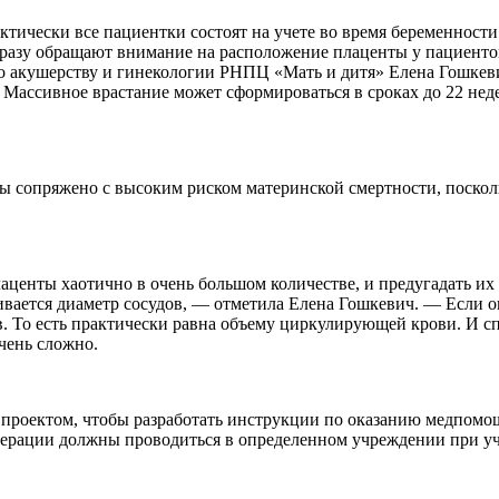
ктически все пациентки состоят на учете во время беременност
азу обращают внимание на расположение плаценты у пациенток 
по акушерству и гинекологии РНПЦ «Мать и дитя» Елена Гошкев
ь. Массивное врастание может сформироваться в сроках до 22 не
ты сопряжено с высоким риском материнской смертности, поско
лаценты хаотично в очень большом количестве, и предугадать и
ивается диаметр сосудов, — отметила Елена Гошкевич. — Если о
. То есть практически равна объему циркулирующей крови. И сп
чень сложно.
 проектом, чтобы разработать инструкции по оказанию медпомо
перации должны проводиться в определенном учреждении при у