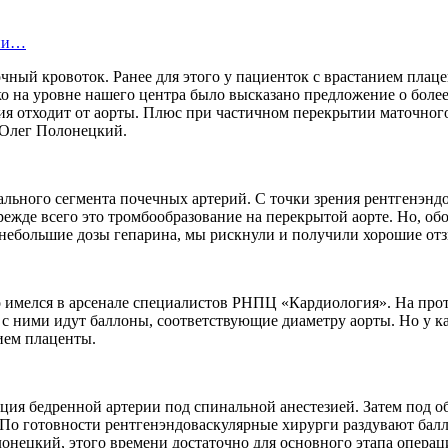
ции…
чный кровоток. Ранее для этого у пациенток с врастанием пла
о на уровне нашего центра было высказано предложение о боле
ия отходит от аорты. Плюс при частичном перекрытии маточного
Олег Полонецкий.
ьного сегмента почечных артерий. С точки зрения рентгенэндо
жде всего это тромбообразование на перекрытой аорте. Но, обо
 небольшие дозы гепарина, мы рискнули и получили хорошие от
о имелся в арсенале специалистов РНПЦ «Кардиология». На прот
 с ними идут баллоны, соответствующие диаметру аорты. Но у к
ием плаценты.
кция бедренной артерии под спинальной анестезией. Затем под 
 По готовности рентгенэндоваскулярные хирурги раздувают бал
онецкий, этого времени достаточно для основного этапа операц