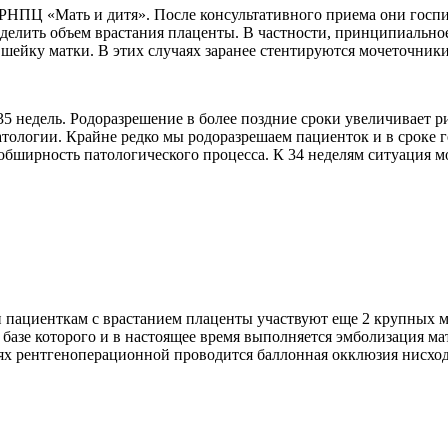
РНПЦ «Мать и дитя». После консультативного приема они госпит
делить объем врастания плаценты. В частности, принципиально
 шейку матки. В этих случаях заранее стентируются мочеточник
недель. Родоразрешение в более поздние сроки увеличивает р
логии. Крайне редко мы родоразрешаем пациенток и в сроке гест
 обширность патологического процесса. К 34 неделям ситуация 
пациенткам с врастанием плаценты участвуют еще 2 крупных ме
азе которого и в настоящее время выполняется эмболизация мат
ях рентгеноперационной проводится баллонная окклюзия нисход