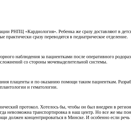
имации РНПЦ «Кардиология». Ребенка же сразу доставляют в де
е практически сразу переводятся в педиатрическое отделение.
торного наблюдения за пациентками после оперативного родораз
осложнений со стороны мочевыделительной системы.
ания плаценты и по оказанию помощи таким пациенткам. Разра
плантологии и гематологии.
ческий протокол. Хотелось бы, чтобы он был внедрен в регион
огда невозможна транспортировка в наш центр. Но все же мы пон
и должен концентрироваться в Минске. И особенно если речь иде