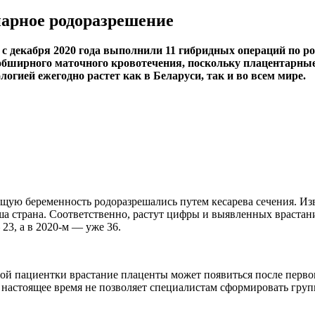
арное родоразрешение
декабря 2020 года выполнили 11 гибридных операций по ро
 обширного маточного кровотечения, поскольку плацентарные
огией ежегодно растет как в Беларуси, так и во всем мире.
щую беременность родоразрешались путем кесарева сечения. Из
ша страна. Соответственно, растут цифры и выявленных врастан
23, а в 2020-м — уже 36.
ой пациентки врастание плаценты может появиться после первого
 настоящее время не позволяет специалистам сформировать груп