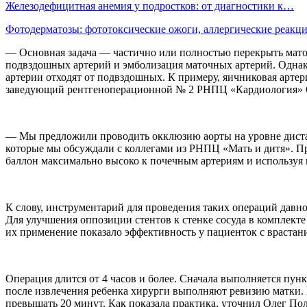
Железодефицитная анемия у подростков: от диагностики к…
Фотодерматозы: фототоксические ожоги, аллергические реак
— Основная задача — частично или полностью перекрыть мато
подвздошных артерий и эмболизация маточных артерий. Однак
артерии отходят от подвздошных. К примеру, яичниковая артер
заведующий рентгеноперационной № 2 РНПЦ «Кардиология» 
— Мы предложили проводить окклюзию аорты на уровне дистал
которые мы обсуждали с коллегами из РНПЦ «Мать и дитя». Пре
баллон максимально высоко к почечным артериям и используя
К слову, инструментарий для проведения таких операций давн
Для улучшения оппозиции стентов к стенке сосуда в комплекте
их применение показало эффективность у пациенток с врастан
Операция длится от 4 часов и более. Сначала выполняется пун
после извлечения ребенка хирурги выполняют ревизию матки.
превышать 20 минут. Как показала практика, уточнил Олег Пол