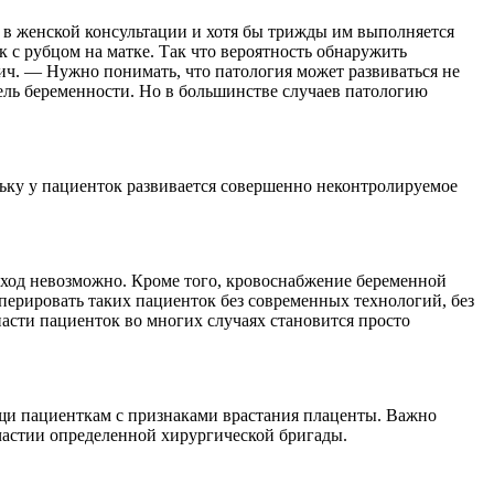
и в женской консультации и хотя бы трижды им выполняется
с рубцом на матке. Так что вероятность обнаружить
ич. — Нужно понимать, что патология может развиваться не
дель беременности. Но в большинстве случаев патологию
льку у пациенток развивается совершенно неконтролируемое
х ход невозможно. Кроме того, кровоснабжение беременной
перировать таких пациенток без современных технологий, без
асти пациенток во многих случаях становится просто
щи пациенткам с признаками врастания плаценты. Важно
частии определенной хирургической бригады.