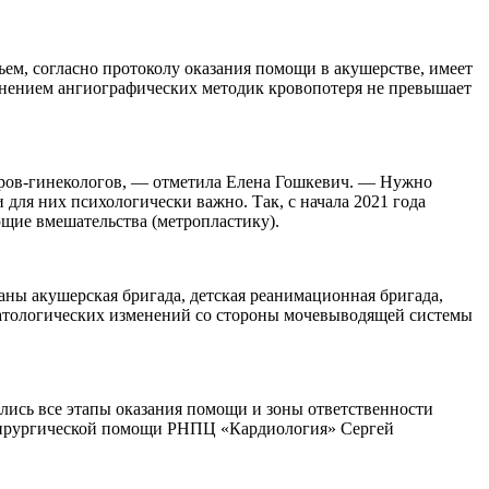
ем, согласно протоколу оказания помощи в акушерстве, имеет
менением ангиографических методик кровопотеря не превышает
ров-гинекологов, — отметила Елена Гошкевич. — Нужно
для них психологически важно. Так, с начала 2021 года
щие вмешательства (метропластику).
аны акушерская бригада, детская реанимационная бригада,
х патологических изменений со стороны мочевыводящей системы
лись все этапы оказания помощи и зоны ответственности
о хирургической помощи РНПЦ «Кардиология» Сергей