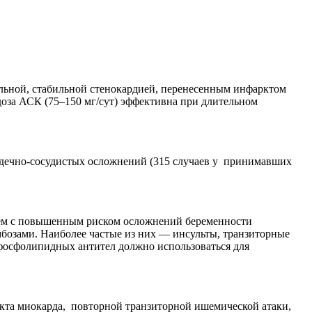
ильной, стабильной стенокардией, перенесенным инфарктом
оза АСК (75–150 мг/сут) эффективна при длительном
сердечно-сосудистых осложнений (315 случаев у принимавших
ем с повышенным риском осложнений беременности
бозами. Наиболее частые из них — инсульты, транзиторные
ифосфолипидных антител должно использоваться для
кта миокарда, повторной транзиторной ишемической атаки,