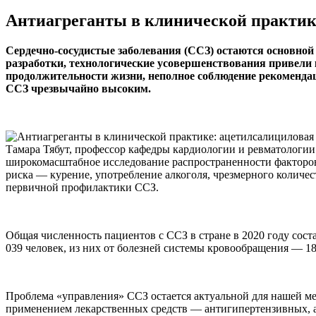
Антиагреганты в клинической практик
Сердечно-сосудистые заболевания (ССЗ) остаются основной
разработки, технологические усовершенствования привели 
продолжительности жизни, неполное соблюдение рекомендац
ССЗ чрезвычайно высоким.
Тамара Тябут, профессор кафедры кардиологии и ревматологи
широкомасштабное исследование распространенности факторов
риска — курение, употребление алкоголя, чрезмерного количес
первичной профилактики ССЗ.
Общая численность пациентов с ССЗ в стране в 2020 году соста
039 человек, из них от болезней системы кровообращения — 18
Проблема «управления» ССЗ остается актуальной для нашей м
применением лекарственных средств — антигипертензивных, а