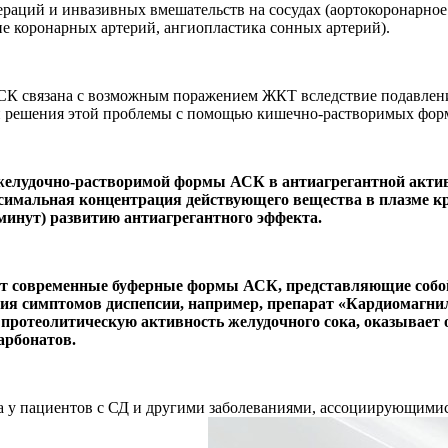
раций и инвазивных вмешательств на сосудах (аортокоронарное
е коронарных артерий, ангиопластика сонных артерий).
СК связана с возможным поражением ЖКТ вследствие подавлени
и решения этой проблемы с помощью кишечно-растворимых форм
елудочно-растворимой формы АСК в антиагрегантной активн
ксимальная концентрация действующего вещества в плазме к
 минут) развитию антиагрегантного эффекта.
ют современные буферные формы АСК, представляющие собо
я симптомов диспепсии, например, препарат «Кардиомагнил»
ет протеолитическую активность желудочного сока, оказывае
арбонатов.
а у пациентов с СД и другими заболеваниями, ассоциирующими