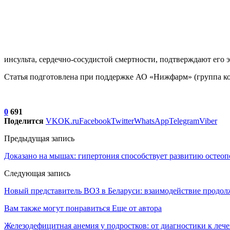
инсульта, сердечно-сосудистой смертности, подтверждают его 
Статья подготовлена при поддержке АО «Нижфарм» (группа к
0
691
Поделится
VK
OK.ru
Facebook
Twitter
WhatsApp
Telegram
Viber
Предыдущая запись
Доказано на мышах: гипертония способствует развитию остеоп
Следующая запись
Новый представитель ВОЗ в Беларуси: взаимодействие пр
Вам также могут понравиться
Еще от автора
Железодефицитная анемия у подростков: от диагностики к леч