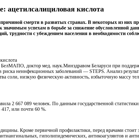
е: ацетилсалициловая кислота
 причиной смерти в развитых странах. В некоторых из них 
к значимым успехам в борьбе за снижение обусловленной да
ий, трудности с убеждением населения в необходимости соб
и БелМАПО, доктор мед. наук.Минздравом Беларуси при поддерж
 риска неинфекционных заболеваний — STEPS. Анализ результат
тва соли, низкую физическую активность, избыточную массу тел
вила 2 667 089 человек. По данным государственной статистики, 
 417, или почти 60 %.
едицины. Кроме первичной профилактики, перед врачами стоит
нтиангинальных, гиполипидемических, антикоагулянтов и анти