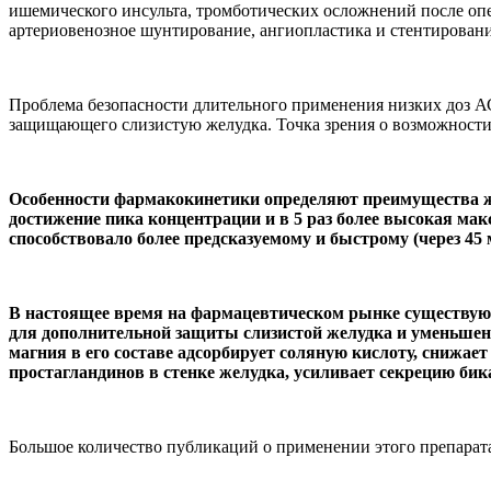
ишемического инсульта, тромботических осложнений после опе
артериовенозное шунтирование, ангиопластика и стентировани
Проблема безопасности длительного применения низких доз А
защищающего слизистую желудка. Точка зрения о возможност
Особенности фармакокинетики определяют преимущества ж
достижение пика концентрации и в 5 раз более высокая ма
способствовало более предсказуемому и быстрому (через 45
В настоящее время на фармацевтическом рынке существу
для дополнительной защиты слизистой желудка и уменьшени
магния в его составе адсорбирует соляную кислоту, снижа
простагландинов в стенке желудка, усиливает секрецию бик
Большое количество публикаций о применении этого препарат