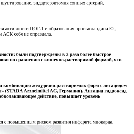
 шунтирование, эндартерэктомия сонных артерий,
я активности ЦОГ-1 и образования простагландина E2,
 АСК себя не оправдала.
ости: были подтверждены в 3 раза более быстрое
рови по сравнению с кишечно-растворимой формой, что
й комбинацию желудочно-растворимых форм с антацидом
 (STADA Arzneimittel AG, Германия). Антацид гидроксид
т обволакивающее действие, повышает уровень
ся с повышенным риском развития инфаркта миокарда,