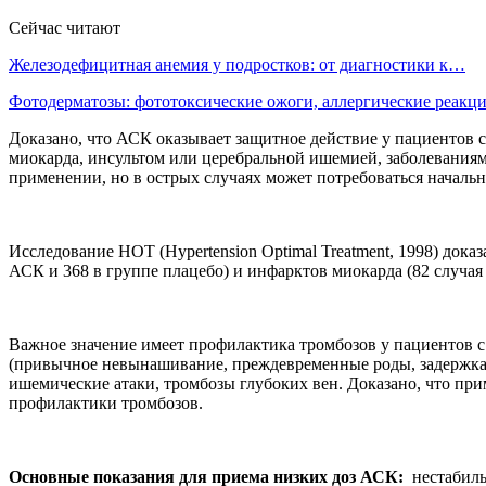
Сейчас читают
Железодефицитная анемия у подростков: от диагностики к…
Фотодерматозы: фототоксические ожоги, аллергические реак
Доказано, что АСК оказывает защитное действие у пациентов
миокарда, инсультом или церебральной ишемией, заболеваниям
применении, но в острых случаях может потребоваться начальна
Исследование HOT (Hypertension Optimal Treatment, 1998) до
АСК и 368 в группе плацебо) и инфарктов миокарда (82 случая
Важное значение имеет профилактика тромбозов у пациенто
(привычное невынашивание, преждевременные роды, задержка 
ишемические атаки, тромбозы глубоких вен. Доказано, что п
профилактики тромбозов.
Основные показания для приема низких доз АСК:
нестабиль