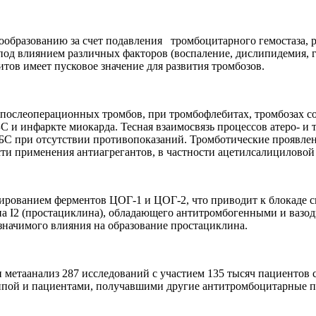
образованию за счет подавления тромбоцитарного гемостаза, р
од влиянием различных факторов (воспаление, дислипидемия, ги
тов имеет пусковое значение для развития тромбозов.
послеоперационных тромбов, при тромбофлебитах, тромбозах со
и инфаркте миокарда. Тесная взаимосвязь процессов атеро- и 
БС при отсутствии противопоказаний. Тромботические проявле
сти применения антиагрегантов, в частности ацетилсалициловой
ированием ферментов ЦОГ-1 и ЦОГ-2, что приводит к блокаде 
ина I2 (простациклина), обладающего антитромбогенными и ваз
значимого влияния на образование простациклина.
веден метаанализ 287 исследований с участием 135 тысяч пациент
ппой и пациентами, получавшими другие антитромбоцитарные п