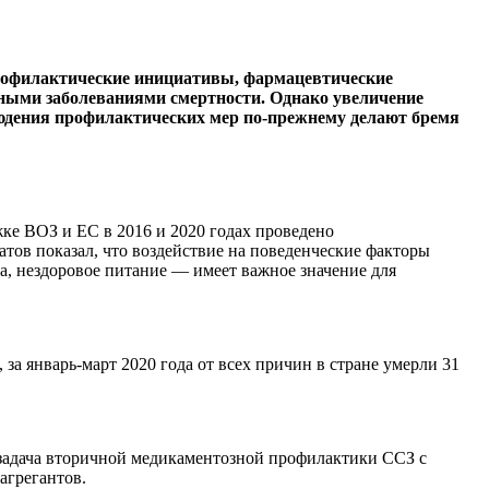
профилактические инициативы, фармацевтические
нными заболеваниями смертности. Однако увеличение
людения профилактических мер по-прежнему делают бремя
ке ВОЗ и ЕС в 2016 и 2020 годах проведено
ов показал, что воздействие на поведенческие факторы
а, нездоровое питание — имеет важное значение для
за январь-март 2020 года от всех причин в стране умерли 31
 задача вторичной медикаментозной профилактики ССЗ с
агрегантов.