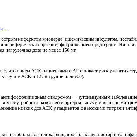
ции…
 с острым инфарктом миокарда, ишемическим инсультом, нестаб
и периферических артерий, фибрилляцией предсердий. Низкая д
я нагрузочная доза не менее 150 мг.
казало, что прием АСК пациентами с АГ снижает риск развития 
 в группе АСК и 127 в группе плацебо).
в с антифосфолипидным синдромом — аутоиммунным заболевани
внутриутробного развития) и артериальными и венозными тром
рименение низких доз АСК у пациентов с высокими титрами ант
ная и стабильная стенокардия, профилактика повторного инфар