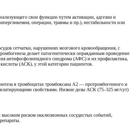
еализующего свои функции путем активации, адгезии и
пергликемия, операции, травмы и пр.), нестабильности или
судов сетчатки, нарушениях мозгового кровообращения, с
тромбогенеза делает патогенетически оправданным проведение
ния антифосфолипидного синдрома (АФС) и их профилактика,
 кислоты (АСК), у этой категории пациентов.
синтеза в тромбоцитах тромбоксана А2 — протромбогенного и
одилатирующими свойствами. Низкие дозы АСК (75–325 мг/сут)
ов с высоким риском окклюзионных сосудистых событий,
репараты.