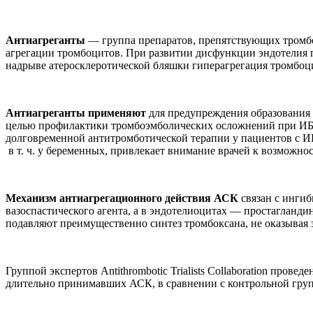
Антиагреганты
— группа препаратов, препятствующих тромбо
агрегации тромбоцитов. При развитии дисфункции эндотелия п
надрыве атеросклеротической бляшки гиперагрегация тромбоци
Антиагреганты применяют
для предупреждения образования 
целью профилактики тромбоэмболических осложнений при ИБС 
долговременной антитромботической терапии у пациентов с И
в т. ч. у беременных, привлекает внимание врачей к возможно
Механизм антиагрегационного действия
АСК
связан с ингиб
вазоспастического агента, а в эндотелиоцитах — простагланд
подавляют преимущественно синтез тромбоксана, не оказывая 
Группой экспертов Antithrombotic Trialists Collaboration про
длительно принимавших АСК, в сравнении с контрольной гру