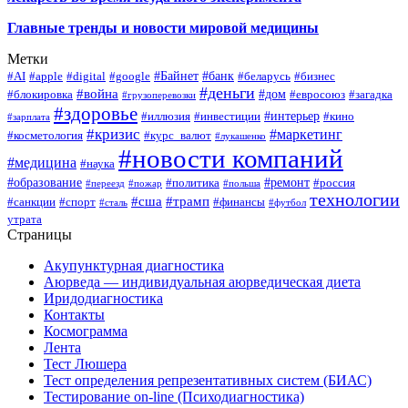
Главные тренды и новости мировой медицины
Метки
#Байнет
#банк
#AI
#apple
#digital
#google
#беларусь
#бизнес
#деньги
#война
#дом
#блокировка
#евросоюз
#загадка
#грузоперевозки
#здоровье
#интерьер
#иллюзия
#инвестиции
#кино
#зарплата
#кризис
#маркетинг
#косметология
#курс_валют
#лукашенко
#новости компаний
#медицина
#наука
#образование
#ремонт
#политика
#россия
#переезд
#пожар
#польша
технологии
#сша
#трамп
#санкции
#спорт
#финансы
#сталь
#футбол
утрата
Страницы
Акупунктурная диагностика
Аюрведа — индивидуальная аюрведическая диета
Иридодиагностика
Контакты
Космограмма
Лента
Тест Люшера
Тест определения репрезентативных систем (БИАС)
Тестирование on-line (Психодиагностика)