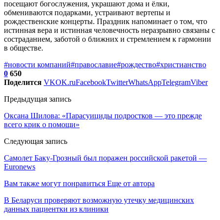
посещают богослужения, украшают дома и ёлки,
обмениваются подарками, устраивают вертепы и
рождественские концерты. Праздник напоминает о том, что
истинная вера и истинная человечность неразрывно связаны с
состраданием, заботой о ближних и стремлением к гармонии
в обществе.
#новости компаний
#православие
#рождество
#христианство
0
650
Поделится
VK
OK.ru
Facebook
Twitter
WhatsApp
Telegram
Viber
Предыдущая запись
Оксана Шилова: «Парасуициды подростков — это прежде
всего крик о помощи»
Следующая запись
Самолет Баку-Грозный был поражен российской ракетой —
Euronews
Вам также могут понравиться
Еще от автора
В Беларуси проверяют возможную утечку медицинских
данных пациентки из клиники