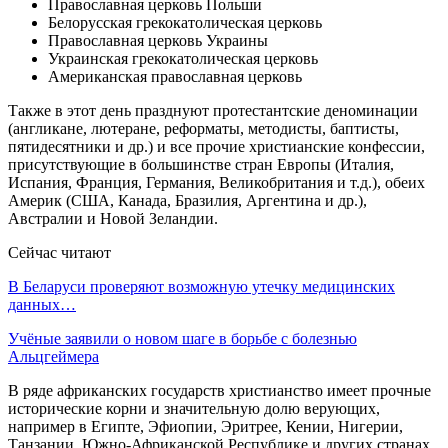
Православная церковь Польши
Белорусская грекокатолическая церковь
Православная церковь Украины
Украинская грекокатолическая церковь
Американская православная церковь
Также в этот день празднуют протестантские деноминации
(англикане, лютеране, реформаты, методисты, баптисты,
пятидесятники и др.) и все прочие христианские конфессии,
присутствующие в большинстве стран Европы (Италия,
Испания, Франция, Германия, Великобритания и т.д.), обеих
Америк (США, Канада, Бразилия, Аргентина и др.),
Австралии и Новой Зеландии.
Сейчас читают
В Беларуси проверяют возможную утечку медицинских
данных…
Учёные заявили о новом шаге в борьбе с болезнью
Альцгеймера
В ряде африканских государств христианство имеет прочные
исторические корни и значительную долю верующих,
например в Египте, Эфиопии, Эритрее, Кении, Нигерии,
Танзании, Южно-Африканской Республике и других странах