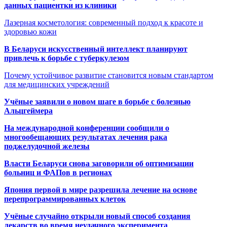
данных пациентки из клиники
Лазерная косметология: современный подход к красоте и
здоровью кожи
В Беларуси искусственный интеллект планируют
привлечь к борьбе с туберкулезом
Почему устойчивое развитие становится новым стандартом
для медицинских учреждений
Учёные заявили о новом шаге в борьбе с болезнью
Альцгеймера
На международной конференции сообщили о
многообещающих результатах лечения рака
поджелудочной железы
Власти Беларуси снова заговорили об оптимизации
больниц и ФАПов в регионах
Япония первой в мире разрешила лечение на основе
перепрограммированных клеток
Учёные случайно открыли новый способ создания
лекарств во время неудачного эксперимента