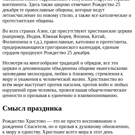
континента. Здесь также широко отмечают Рождество 25
декабря те православные общины, которые ведут
летоисчисление по новому стилю, а также все католические и
протестантские общины.
Во всех странах Азии, где присутствуют христианские церкви
(например, Индия, Южная Корея, Япония, Китай,
Филиппины и т.д.), православные, католики и протестанты,
придерживающиеся григорианского календаря, единым
сердцем празднуют Рождество 25 декабря.
Несмотря на многообразие традиций и обрядов, все эти
церкви и деноминации объединены общими евангельскими
заповедями милосердия, любви к ближнему, стремления к
миру и уважения к человеческой жизни. Христианство во
всём мире выступает против насилия, против войн и любых
нарушений прав человека, провозглашая общечеловеческие
ценности и призывая к единению и взаимопониманию.
Смысл праздника
Рождество Христово — это не просто воспоминание о
рождении Спасителя, но и призыв к духовному обновлению,
к миру и единству. Христиане всего мира в этот день