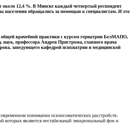
т около 12,4 %. В Минске каждый четвертый респондент
ппы населения обращались за помощью к специалистам. И это
й общей врачебной практики с курсом гериатрии БелМАПО,
 наук, профессора Андрея Пристрома, главного врача
дрова, заведующего кафедрой психиатрии и медицинской
в современном понимании психосоматических расстройств.
ой которых являются нестабильный эмоциональный фон и