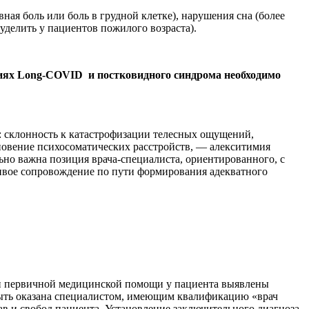
я боль или боль в грудной клетке), нарушения сна (более
уделить у пациентов пожилого возраста).
виях Long-COVID и постковидного синдрома необходимо
: склонность к катастрофизации телесных ощущений,
новение психосоматических расстройств, — алекситимия
но важна позиция врача-специалиста, ориентированного, с
ливое сопровождение по пути формирования адекватного
и первичной медицинской помощи у пациента выявлены
 быть оказана специалистом, имеющим квалификацию «врач
в и свобод пациента. Установление заключительного диагноза