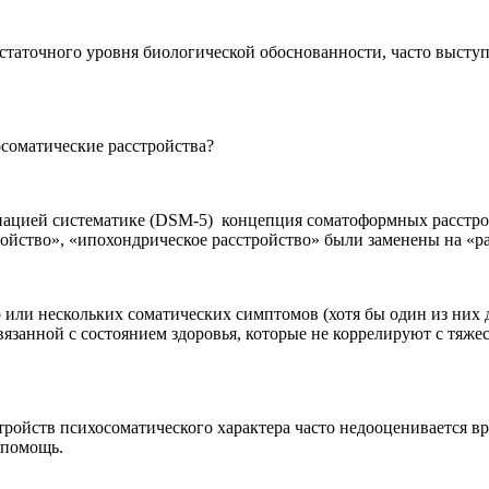
статочного уровня биологической обоснованности, часто высту
иацией систематике (DSM-5) концепция соматоформных расстро
ойство», «ипохондрическое расстройство» были заменены на «р
или нескольких соматических симптомов (хотя бы один из них д
вязанной с состоянием здоровья, которые не коррелируют с тяж
ойств психосоматического характера часто недооценивается вра
 помощь.