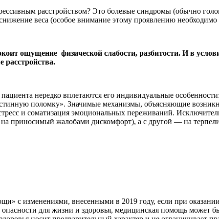
ессивным расстройством? Это болевые синдромы (обычно головна
 снижение веса (особое внимание этому проявлению необходимо 
окоит ощущение физической слабости, разбитости. И в усло
е расстройства.
 пациента нередко вплетаются его индивидуальные особенности
 истинную поломку». Значимые механизмы, объясняющие возник
стресс и соматизация эмоциональных переживаний. Исключитель
я на приносимый жалобами дискомфорт), а с другой — на терпе
щи» с изменениями, внесенными в 2019 году, если при оказани
ют опасности для жизни и здоровья, медицинская помощь может
доровья носит предварительный характер и не ограничивает пра