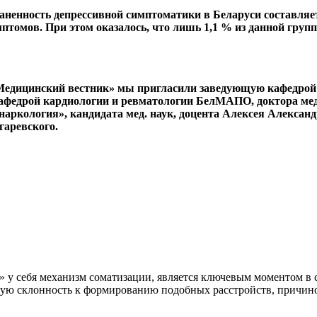
аненность депрессивной симптоматики в Беларуси составляе
имптомов. При этом оказалось, что лишь 1,1 % из данной гру
 «Медицинский вестник» мы пригласили заведующую кафедро
кафедрой кардиологии и ревматологии БелМАПО, доктора мед.
аркология», кандидата мед. наук, доцента Алексея Алексан
гаревского.
я» у себя механизм соматизации, является ключевым моментом 
ую склонность к формированию подобных расстройств, причин