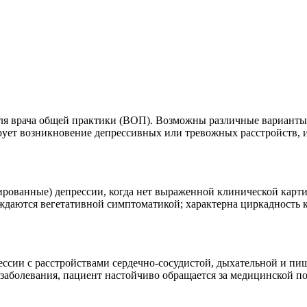
для врача общей практики (ВОП). Возможны различные варианты
ирует возникновение депрессивных или тревожных расстройств, 
ированные) депрессии, когда нет выраженной клинической карти
ждаются вегетативной симптоматикой; характерна циркадность 
ссии с расстройствами сердечно-сосудистой, дыхательной и пи
 заболевания, пациент настойчиво обращается за медицинской 