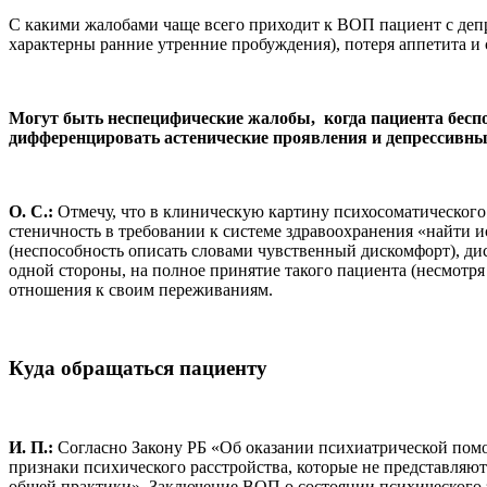
С какими жалобами чаще всего приходит к ВОП пациент с депр
характерны ранние утренние пробуждения), потеря аппетита и
Могут быть неспецифические жалобы, когда пациента бесп
дифференцировать астенические проявления и депрессивны
О. С.:
Отмечу, что в клиническую картину психосоматического
стеничность в требовании к системе здравоохранения «найти
(неспособность описать словами чувственный дискомфорт), ди
одной стороны, на полное принятие такого пациента (несмотр
отношения к своим переживаниям.
Куда обращаться пациенту
И. П.:
Согласно Закону РБ «Об оказании психиатрической помо
признаки психического расстройства, которые не представля
общей практики». Заключение ВОП о состоянии психического з