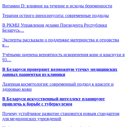
Витамин D: влияние на течение и исходы беременности
Терапия острого риносинусита: современные подходы
В РКМЦ Управления делами Президента Республики
Беларусь…
Эксперты рассказали о поддержке материнства и отцовства
в…
Учёными оценена вероятность искоренения кори и краснухи в
93…
В Беларуси проверяют возможную утечку медицинских
данных пациентки из клиники
Лазерная косметология: современный подход к красоте и
здоровью кожи
В Беларуси искусственный интеллект планируют
привлечь к борьбе с туберкулезом
Почему устойчивое развитие становится новым стандартом
для медицинских учреждений