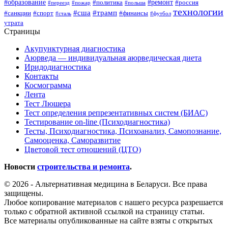
#образование
#ремонт
#политика
#россия
#переезд
#пожар
#польша
технологии
#сша
#трамп
#санкции
#спорт
#финансы
#сталь
#футбол
утрата
Страницы
Акупунктурная диагностика
Аюрведа — индивидуальная аюрведическая диета
Иридодиагностика
Контакты
Космограмма
Лента
Тест Люшера
Тест определения репрезентативных систем (БИАС)
Тестирование on-line (Психодиагностика)
Тесты, Психодиагностика, Психоанализ, Самопознание,
Самооценка, Саморазвитие
Цветовой тест отношений (ЦТО)
Новости
строительства и ремонта
.
© 2026 - Альтернативная медицина в Беларуси. Все права
защищены.
Любое копирование материалов с нашего ресурса разрешается
только с обратной активной ссылкой на страницу статьи.
Все материалы опубликованные на сайте взяты с открытых