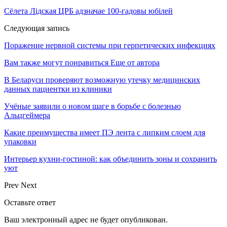
Сёлета Лідская ЦРБ адзначае 100-гадовы юбілей
Следующая запись
Поражение нервной системы при герпетических инфекциях
Вам также могут понравиться
Еще от автора
В Беларуси проверяют возможную утечку медицинских
данных пациентки из клиники
Учёные заявили о новом шаге в борьбе с болезнью
Альцгеймера
Какие преимущества имеет ПЭ лента с липким слоем для
упаковки
Интерьер кухни-гостиной: как объединить зоны и сохранить
уют
Prev
Next
Оставьте ответ
Ваш электронный адрес не будет опубликован.