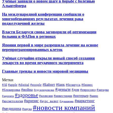
Учёные заявили о новом шаге в борьбе с болезнью
Альцгеймера
На международной конференции сообщили о
многообещающих результатах лечения рака
поджелудочной железы
Власти Беларуси снова заговорили об оптимизации
больниц и ФАПов в регионах
Япония первой в мире разрешила лечение на основе
перепрограммированных клеток
Учёные случайно открыли новый способ создания
лекарств во время неудачного эксперимента
Главные тренды и новости мировой медицины
Метки
#Байнет
#банк
#AI
#apple
#digital
#google
#беларусь
#бизнес
#деньги
#война
#дом
#блокировка
#евросоюз
#загадка
#грузоперевозки
#здоровье
#интерьер
#иллюзия
#инвестиции
#кино
#зарплата
#кризис
#маркетинг
#косметология
#курс_валют
#лукашенко
#новости компаний
#медицина
#наука