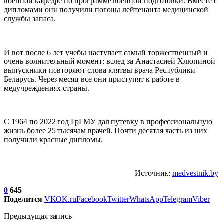
военной кафедре по программе военной подготовки. Вместе с
дипломами они получили погоны лейтенанта медицинской
службы запаса.
И вот после 6 лет учебы наступает самый торжественный и
очень волнительный момент: вслед за Анастасией Хлюпиной
выпускники повторяют слова клятвы врача Республики
Беларусь. Через месяц все они приступят к работе в
медучреждениях страны.
С 1964 по 2022 год ГрГМУ дал путевку в профессиональную
жизнь более 25 тысячам врачей. Почти десятая часть из них
получили красные дипломы.
Источник:
medvestnik.by
0
645
Поделится
VK
OK.ru
Facebook
Twitter
WhatsApp
Telegram
Viber
Предыдущая запись