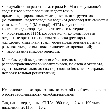
случайное загрязнение материла НТМ из окружающей
среды; из-за использования недостаточно
продезинфицированных медицинских инструментов
(M.fortuitum), водопроводной воды (M.gordonae) или емкостей
с питьевой водой (M.xenopi). НТМ могут попасть и в
контейнер для сбора диагностического материала;
носительство НТМ, которые могут колонизировать
отдельные органы и системы человека (респираторный,
желудочно-кишечный тракт, мочевыделительные пути) и
размножаться, не вызывая клинических проявлений;
заболевание микобактериозом.
Микобактерий выделяется все больше, но о
распространенности микобактериозов, по словам эксперта,
судить окончательно до сих пор сложно (во многих странах
нет обязательной регистрации).
Исследователи, которые занимаются этой проблемой, говорят
о росте заболеваемости микобактериозами.
Так, например, данные США: 1980 год — 2,4 на 100 тысяч
населения, 2013-й — 15,2.