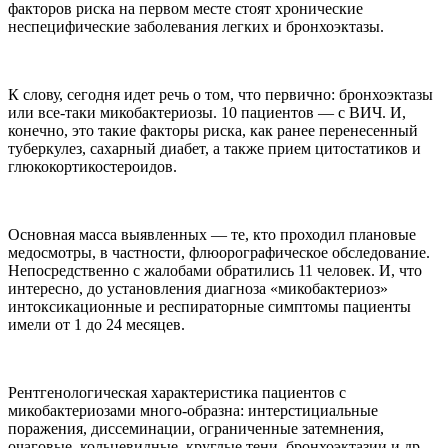
факторов риска на первом месте стоят хронические
неспецифические заболевания легких и бронхоэктазы.
К слову, сегодня идет речь о том, что первично: бронхоэктазы
или все-таки микобактериозы. 10 пациентов — с ВИЧ. И,
конечно, это такие факторы риска, как ранее перенесенный
туберкулез, сахарный диабет, а также прием цитостатиков и
глюкокортикостероидов.
Основная масса выявленных — те, кто проходил плановые
медосмотры, в частности, флюорографическое обследование.
Непосредственно с жалобами обратились 11 человек. И, что
интересно, до установления диагноза «микобактериоз»
интоксикационные и респираторные симптомы пациенты
имели от 1 до 24 месяцев.
Рентгенологическая характеристика пациентов с
микобактериозами много-образна: интерстициальные
поражения, диссеминации, ограниченные затемнения,
очаговые, кольцевидные, круглые тени, бронхоэктазии и др.