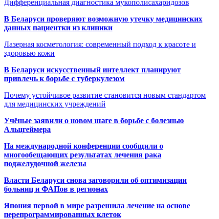
Дифференциальная диагностика мукополисахаридозов
В Беларуси проверяют возможную утечку медицинских
данных пациентки из клиники
Лазерная косметология: современный подход к красоте и
здоровью кожи
В Беларуси искусственный интеллект планируют
привлечь к борьбе с туберкулезом
Почему устойчивое развитие становится новым стандартом
для медицинских учреждений
Учёные заявили о новом шаге в борьбе с болезнью
Альцгеймера
На международной конференции сообщили о
многообещающих результатах лечения рака
поджелудочной железы
Власти Беларуси снова заговорили об оптимизации
больниц и ФАПов в регионах
Япония первой в мире разрешила лечение на основе
перепрограммированных клеток