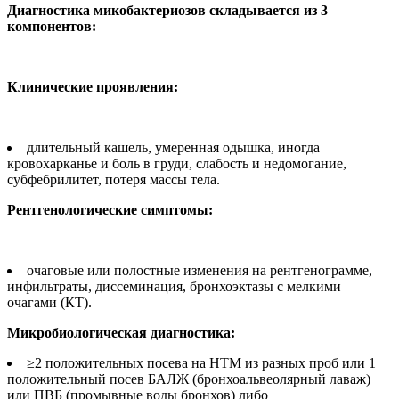
Диагностика микобактериозов складывается из 3
компонентов:
Клинические проявления:
длительный кашель, умеренная одышка, иногда
кровохарканье и боль в груди, слабость и недомогание,
субфебрилитет, потеря массы тела.
Рентгенологические симптомы:
очаговые или полостные изменения на рентгенограмме,
инфильтраты, диссеминация, бронхоэктазы с мелкими
очагами (КТ).
Микробиологическая диагностика:
≥2 положительных посева на НТМ из разных проб или 1
положительный посев БАЛЖ (бронхоальвеолярный лаваж)
или ПВБ (промывные воды бронхов) либо