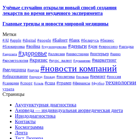
Учёные случайно открыли новый способ создания
лекарств во время неудачного эксперимента
Главные тренды и новости мировой медицины
Метки
#Байнет
#банк
#AI
#apple
#digital
#google
#беларусь
#бизнес
#деньги
#война
#дом
#блокировка
#евросоюз
#загадка
#грузоперевозки
#здоровье
#интерьер
#иллюзия
#инвестиции
#кино
#зарплата
#кризис
#маркетинг
#косметология
#курс_валют
#лукашенко
#новости компаний
#медицина
#наука
#образование
#ремонт
#политика
#россия
#переезд
#пожар
#польша
технологии
#сша
#трамп
#санкции
#спорт
#финансы
#сталь
#футбол
утрата
Страницы
Акупунктурная диагностика
Аюрведа — индивидуальная аюрведическая диета
Иридодиагностика
Контакты
Космограмма
Лента
Тест Люшера