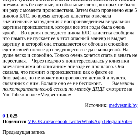
по¬явились беззвучные, но обильные слезы, которых не было
ни разу с момента происшествия. Затем было проведено еще 5
циклов БЛС, во время которых клиентка отмечала
значительные затруднения с воспроизведением визуальной
картины происшествия, которая все эти годы была очень
яркой. Во время последнего цикла БЛС клиентка сообщила,
что память не пускает ее в этот опасный маневр и выдает
картину, в которой она отказывается от обгона и спокойно
едет в своей полосе до следующего съезда с кольцевой. На
душе легко и спокойно. Только очень хочется спать и зевать не
переставая. Через неделю я поинтересовалась у клиентки
впечатлениями об описанном эпизоде ее прошлого. Она
сказала, что помнит о происшествии как о факте ее
биографии, но не может воспроизвести деталей и чувств,
связанных с ним. Больше оно ее не беспокоит.
Элементы
психотерапевтической сессии по методу ДПДГ
смотрите на
YouTube-канале «Медвестника»
Источник:
medvestnik.by
0
1 025
Поделится
VK
OK.ru
Facebook
Twitter
WhatsApp
Telegram
Viber
Предыдущая запись