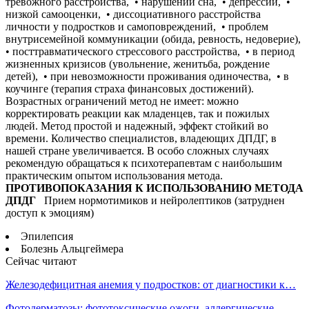
тревожного расстройства, • нарушений сна, • депрессий, •
низкой самооценки, • диссоциативного расстройства
личности у подростков и самоповреждений, • проблем
внутрисемейной коммуникации (обида, ревность, недоверие),
• посттравматического стрессового расстройства, • в период
жизненных кризисов (увольнение, женитьба, рождение
детей), • при невозможности проживания одиночества, • в
коучинге (терапия страха финансовых достижений).
Возрастных ограничений метод не имеет: можно
корректировать реакции как младенцев, так и пожилых
людей. Метод простой и надежный, эффект стойкий во
времени. Количество специалистов, владеющих ДПДГ, в
нашей стране увеличивается. В особо сложных случаях
рекомендую обращаться к психотерапевтам с наибольшим
практическим опытом использования метода.
ПРОТИВОПОКАЗАНИЯ К ИСПОЛЬЗОВАНИЮ МЕТОДА
ДПДГ
Прием нормотимиков и нейролептиков (затруднен
доступ к эмоциям)
Эпилепсия
Болезнь Альцгеймера
Сейчас читают
Железодефицитная анемия у подростков: от диагностики к…
Фотодерматозы: фототоксические ожоги, аллергические