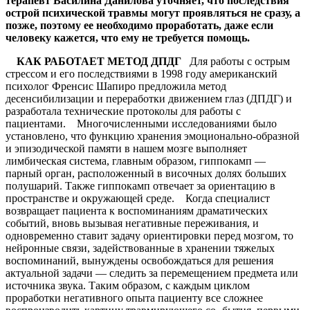
терапевт Василина Данилова уточняет, что последствия
острой психической травмы могут проявляться не сразу, а
позже, поэтому ее необходимо проработать, даже если
человеку кажется, что ему не требуется помощь.
КАК РАБОТАЕТ МЕТОД ДПДГ
Для работы с острым
стрессом и его последствиями в 1998 году американский
психолог Френсис Шапиро предложила метод
десенсибилизации и переработки движением глаз (ДПДГ) и
разработала технические протоколы для работы с
пациентами. Многочисленными исследованиями было
установлено, что функцию хранения эмоционально-образной
и эпизодической памяти в нашем мозге выполняет
лимбическая система, главным образом, гиппокамп —
парный орган, расположенный в височных долях больших
полушарий. Также гиппокамп отвечает за ориентацию в
пространстве и окружающей среде. Когда специалист
возвращает пациента к воспоминаниям драматических
событий, вновь вызывая негативные переживания, и
одновременно ставит задачу ориентировки перед мозгом, то
нейронные связи, задействованные в хранении тяжелых
воспоминаний, вынуждены освобождаться для решения
актуальной задачи — следить за перемещением предмета или
источника звука. Таким образом, с каждым циклом
проработки негативного опыта пациенту все сложнее