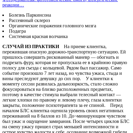
реакции…
Болезнь Паркинсона
Рассеянный склероз
Органические поражения головного мозга
Подагра
Системная красная волчанка
СЛУЧАЙ ИЗ ПРАКТИКИ
На приеме клиентка,
пережившая опасную дорожно-транспортную ситуацию. Ей
пришлось совершить рискованный маневр — обогнать и
подрезать фуру, которая не пропускала ее в крайнюю правую
полосу для съезда с кольцевой. Рядом был пассажир. Само
событие произошло 7 лет назад, но чувства ужаса, стыда и
вины преследуют девушку до сих пор. У клиентки к
моменту сессии развилась дальнозоркость, стало сложно
фокусироваться на близко расположенных предметах,
поэтому в качестве стимула выбрали телесный контакт —
легкие хлопки по правому и левому плечу, глаза клиентки
закрыты, положение психотерапевта за ее спиной. Перед
началом БЛС клиентка оценила уровень своих негативных
переживаний на 8 баллов из 10. До¬минирующим чувством
был ужас и ощущение замирания. После четырех циклов БЛС
на смену ужасу пришел страх меньшей интенсивности и
острое чувство жалости к себе, осознание возможной гибели,