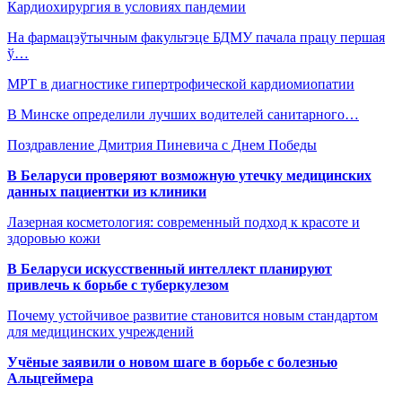
Кардиохирургия в условиях пандемии
На фармацэўтычным факультэце БДМУ пачала працу першая
ў…
МРТ в диагностике гипертрофической кардиомиопатии
В Минске определили лучших водителей санитарного…
Поздравление Дмитрия Пиневича с Днем Победы
В Беларуси проверяют возможную утечку медицинских
данных пациентки из клиники
Лазерная косметология: современный подход к красоте и
здоровью кожи
В Беларуси искусственный интеллект планируют
привлечь к борьбе с туберкулезом
Почему устойчивое развитие становится новым стандартом
для медицинских учреждений
Учёные заявили о новом шаге в борьбе с болезнью
Альцгеймера