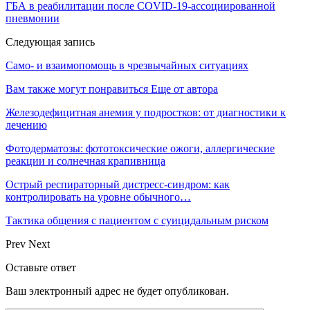
ГБА в реабилитации после COVID-19-ассоциированной
пневмонии
Следующая запись
Само- и взаимопомощь в чрезвычайных ситуациях
Вам также могут понравиться
Еще от автора
Железодефицитная анемия у подростков: от диагностики к
лечению
Фотодерматозы: фототоксические ожоги, аллергические
реакции и солнечная крапивница
Острый респираторный дистресс-синдром: как
контролировать на уровне обычного…
Тактика общения с пациентом с суицидальным риском
Prev
Next
Оставьте ответ
Ваш электронный адрес не будет опубликован.