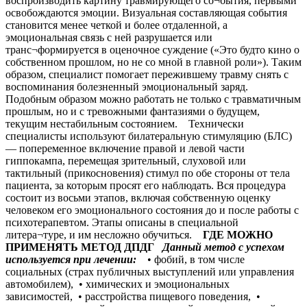
воспроизводить картину травмирующего со¬бытия, первыми
освобождаются эмоции. Визуальная составляющая события
становится менее четкой и более отдаленной, а
эмоциональная связь с ней разрушается или
транс¬формируется в оценочное суждение («Это будто кино о
собственном прошлом, но не со мной в главной роли»). Таким
образом, специалист помогает пережившему травму снять с
воспоминания болезненный эмоциональный заряд.
Подобным образом можно работать не только с травматичным
прошлым, но и с тревожными фантазиями о будущем,
текущим нестабильным состоянием. Технически
специалисты используют билатеральную стимуляцию (БЛС)
— попеременное включение правой и левой части
гиппокампа, перемещая зрительный, слуховой или
тактильный (прикосновения) стимул по обе стороны от тела
пациента, за которым просят его наблюдать. Вся процедура
состоит из восьми этапов, включая собственную оценку
человеком его эмоционального состояния до и после работы с
психотерапевтом. Этапы описаны в специальной
литера¬туре, и им несложно обучиться.
ГДЕ МОЖНО
ПРИМЕНЯТЬ МЕТОД ДПДГ
Данный метод с успехом
используется при лечении:
• фобий, в том числе
социальных (страх публичных выступлений или управления
автомобилем), • химических и эмоциональных
зависимостей, • расстройства пищевого поведения, •