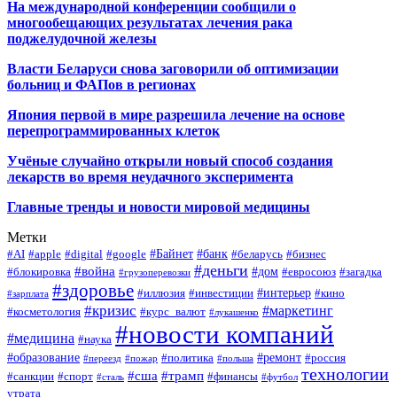
На международной конференции сообщили о
многообещающих результатах лечения рака
поджелудочной железы
Власти Беларуси снова заговорили об оптимизации
больниц и ФАПов в регионах
Япония первой в мире разрешила лечение на основе
перепрограммированных клеток
Учёные случайно открыли новый способ создания
лекарств во время неудачного эксперимента
Главные тренды и новости мировой медицины
Метки
#Байнет
#банк
#AI
#apple
#digital
#google
#беларусь
#бизнес
#деньги
#война
#дом
#блокировка
#евросоюз
#загадка
#грузоперевозки
#здоровье
#интерьер
#иллюзия
#инвестиции
#кино
#зарплата
#кризис
#маркетинг
#косметология
#курс_валют
#лукашенко
#новости компаний
#медицина
#наука
#образование
#ремонт
#политика
#россия
#переезд
#пожар
#польша
технологии
#сша
#трамп
#санкции
#спорт
#финансы
#сталь
#футбол
утрата