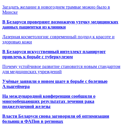
Загадать желание в новогоднем трамвае можно было в
Минске
В Беларуси проверяют возможную утечку медицинских
данных пациентки из клиники
Лазерная косметология: современный подход к красоте и
здоровью кожи
В Беларуси искусственный интеллект планируют
привлечь к борьбе с туберкулезом
Почему устойчивое развитие становится новым стандартом
для медицинских учреждений
Учёные заявили о новом шаге в борьбе с болезнью
Альцгеймера
На международной конференции сообщили о
многообещающих результатах лечения рака
поджелудочной железы
Власти Беларуси снова заговорили об оптимизации
больниц и ФАПов в регионах