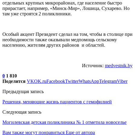
отдельных крупных микрорайонах, где население быстро
прирастает, например, «Минск-Мир», Лошица, Сухарево. Но
там уже строятся 2 поликлиники.
Особый акцент Президент сделал на том, чтобы в столице при
необходимости также оказывали медпомощь сельскому
населению, жителям других районов и областей.
Источник:
medvestnik.by
0
1 810
Поделится
VK
OK.ru
Facebook
Twitter
WhatsApp
Telegram
Viber
Предыдущая запись
Решения, меняющие жизнь пациентов с гемофилией
Следующая запись
Могилевская детская поликлиника № 1 отметила новоселье
Вам также могут понравиться
Еще от автора