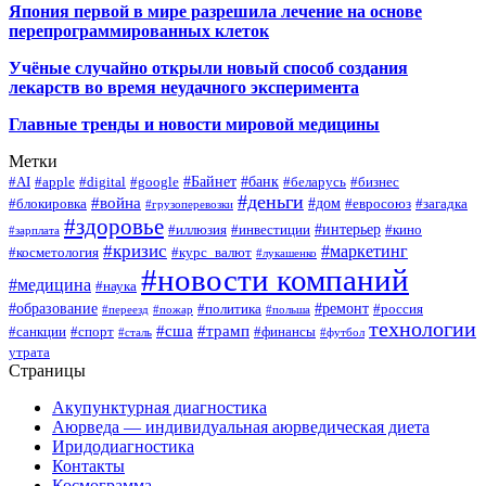
Япония первой в мире разрешила лечение на основе
перепрограммированных клеток
Учёные случайно открыли новый способ создания
лекарств во время неудачного эксперимента
Главные тренды и новости мировой медицины
Метки
#Байнет
#банк
#AI
#apple
#digital
#google
#беларусь
#бизнес
#деньги
#война
#дом
#блокировка
#евросоюз
#загадка
#грузоперевозки
#здоровье
#интерьер
#иллюзия
#инвестиции
#кино
#зарплата
#кризис
#маркетинг
#косметология
#курс_валют
#лукашенко
#новости компаний
#медицина
#наука
#образование
#ремонт
#политика
#россия
#переезд
#пожар
#польша
технологии
#сша
#трамп
#санкции
#спорт
#финансы
#сталь
#футбол
утрата
Страницы
Акупунктурная диагностика
Аюрведа — индивидуальная аюрведическая диета
Иридодиагностика
Контакты
Космограмма