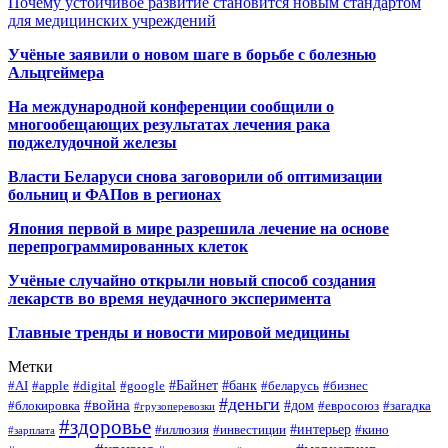
Почему устойчивое развитие становится новым стандартом
для медицинских учреждений
Учёные заявили о новом шаге в борьбе с болезнью
Альцгеймера
На международной конференции сообщили о
многообещающих результатах лечения рака
поджелудочной железы
Власти Беларуси снова заговорили об оптимизации
больниц и ФАПов в регионах
Япония первой в мире разрешила лечение на основе
перепрограммированных клеток
Учёные случайно открыли новый способ создания
лекарств во время неудачного эксперимента
Главные тренды и новости мировой медицины
Метки
#Байнет
#банк
#AI
#apple
#digital
#google
#беларусь
#бизнес
#деньги
#война
#дом
#блокировка
#евросоюз
#загадка
#грузоперевозки
#здоровье
#интерьер
#иллюзия
#инвестиции
#кино
#зарплата