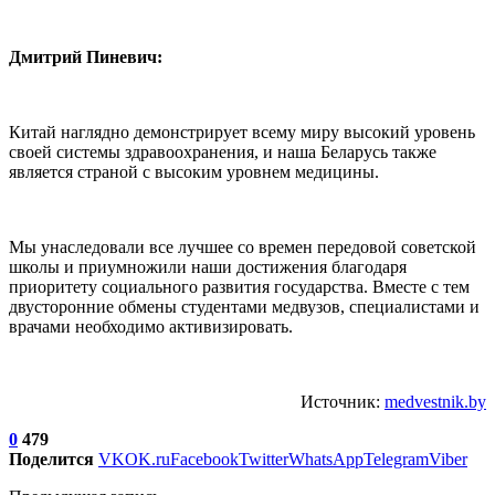
Дмитрий Пиневич:
Китай наглядно демонстрирует всему миру высокий уровень
своей системы здравоохранения, и наша Беларусь также
является страной с высоким уровнем медицины.
Мы унаследовали все лучшее со времен передовой советской
школы и приумножили наши достижения благодаря
приоритету социального развития государства. Вместе с тем
двусторонние обмены студентами медвузов, специалистами и
врачами необходимо активизировать.
Источник:
medvestnik.by
0
479
Поделится
VK
OK.ru
Facebook
Twitter
WhatsApp
Telegram
Viber