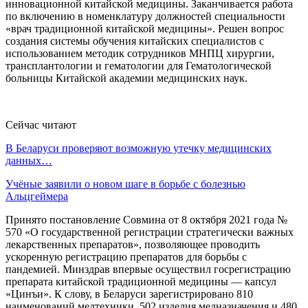
инновационной китайской медицины. Заканчивается работа
по включению в номенклатуру должностей специальности
«врач традиционной китайской медицины». Решен вопрос
создания системы обучения китайских специалистов с
использованием методик сотрудников МНПЦ хирургии,
трансплантологии и гематологии для Гематологической
больницы Китайской академии медицинских наук.
Сейчас читают
В Беларуси проверяют возможную утечку медицинских
данных…
Учёные заявили о новом шаге в борьбе с болезнью
Альцгеймера
Принято постановление Совмина от 8 октября 2021 года №
570 «О государственной регистрации стратегически важных
лекарственных препаратов», позволяющее проводить
ускоренную регистрацию препаратов для борьбы с
пандемией. Минздрав впервые осуществил госрегистрацию
препарата китайской традиционной медицины — капсул
«Цинъи». К слову, в Беларуси зарегистрировано 810
наименований медтехники, 502 изделия медназначения и 480