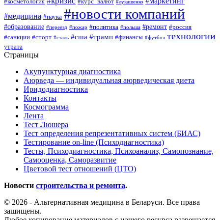
#кризис
#маркетинг
#косметология
#курс_валют
#лукашенко
#новости компаний
#медицина
#наука
#образование
#ремонт
#политика
#россия
#переезд
#пожар
#польша
технологии
#сша
#трамп
#санкции
#спорт
#финансы
#сталь
#футбол
утрата
Страницы
Акупунктурная диагностика
Аюрведа — индивидуальная аюрведическая диета
Иридодиагностика
Контакты
Космограмма
Лента
Тест Люшера
Тест определения репрезентативных систем (БИАС)
Тестирование on-line (Психодиагностика)
Тесты, Психодиагностика, Психоанализ, Самопознание,
Самооценка, Саморазвитие
Цветовой тест отношений (ЦТО)
Новости
строительства и ремонта
.
© 2026 - Альтернативная медицина в Беларуси. Все права
защищены.
Любое копирование материалов с нашего ресурса разрешается