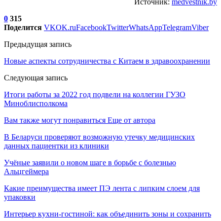
Источник:
medvestnik.by
0
315
Поделится
VK
OK.ru
Facebook
Twitter
WhatsApp
Telegram
Viber
Предыдущая запись
Новые аспекты сотрудничества с Китаем в здравоохранении
Следующая запись
Итоги работы за 2022 год подвели на коллегии ГУЗО
Миноблисполкома
Вам также могут понравиться
Еще от автора
В Беларуси проверяют возможную утечку медицинских
данных пациентки из клиники
Учёные заявили о новом шаге в борьбе с болезнью
Альцгеймера
Какие преимущества имеет ПЭ лента с липким слоем для
упаковки
Интерьер кухни-гостиной: как объединить зоны и сохранить