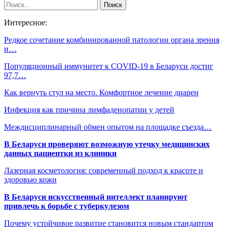
Интересное:
Редкое сочетание комбинированной патологии органа зрения
и…
Популяционный иммунитет к COVID-19 в Беларуси достиг
97,7…
Как вернуть стул на место. Комфортное лечение диареи
Инфекция как причина лимфаденопатии у детей
Междисциплинарный обмен опытом на площадке съезда…
В Беларуси проверяют возможную утечку медицинских
данных пациентки из клиники
Лазерная косметология: современный подход к красоте и
здоровью кожи
В Беларуси искусственный интеллект планируют
привлечь к борьбе с туберкулезом
Почему устойчивое развитие становится новым стандартом