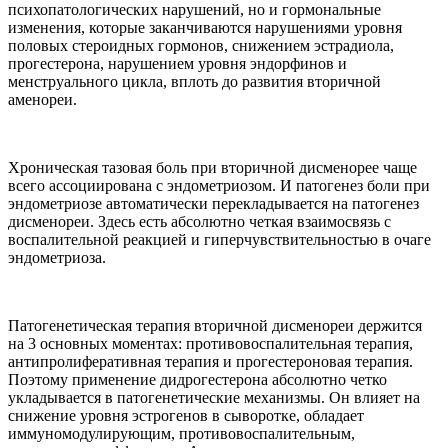
психопатологических нарушений, но и гормональные
изменения, которые заканчиваются нарушениями уровня
половых стероидных гормонов, снижением эстрадиола,
прогестерона, нарушением уровня эндорфинов и
менструального цикла, вплоть до развития вторичной
аменореи.
Хроническая тазовая боль при вторичной дисменорее чаще
всего ассоциирована с эндометриозом. И патогенез боли при
эндометриозе автоматически перекладывается на патогенез
дисменореи. Здесь есть абсолютно четкая взаимосвязь с
воспалительной реакцией и гиперчувствительностью в очаге
эндометриоза.
Патогенетическая терапия вторичной дисменореи держится
на 3 основных моментах: противовоспалительная терапия,
антипролиферативная терапия и прогестероновая терапия.
Поэтому применение дидрогестерона абсолютно четко
укладывается в патогенетические механизмы. Он влияет на
снижение уровня эстрогенов в сыворотке, обладает
иммуномодулирующим, противовоспалительным,