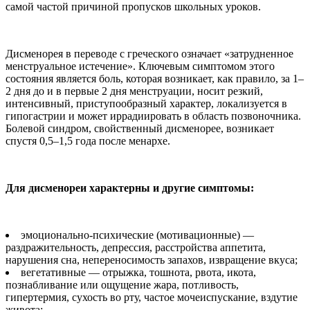
самой частой причиной пропусков школьных уроков.
Дисменорея в переводе с греческого означает «затрудненное
менструальное истечение». Ключевым симптомом этого
состояния является боль, которая возникает, как правило, за 1–
2 дня до и в первые 2 дня менструации, носит резкий,
интенсивный, приступообразный характер, локализуется в
гипогастрии и может иррадиировать в область позвоночника.
Болевой синдром, свойственный дисменорее, возникает
спустя 0,5–1,5 года после менархе.
Для дисменореи характерны и другие симптомы:
эмоционально-психические (мотивационные) —
раздражительность, депрессия, расстройства аппетита,
нарушения сна, непереносимость запахов, извращение вкуса;
вегетативные — отрыжка, тошнота, рвота, икота,
познабливание или ощущение жара, потливость,
гипертермия, сухость во рту, частое мочеиспускание, вздутие
живота;