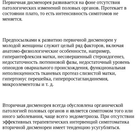
Первичная дисменорея развивается на фоне отсутствия
патологических изменений половых органов. Протекает в
состоянии плато, то есть интенсивность симптомов не
меняется.
Предпосылками к развитию первичной дисменореи у
молодой женщины служит целый ряд факторов, включая
анатомо-физиологические особенности, например,
гиперантефлексия матки, несовершенный стероидогенез,
недостаточность лютеиновой фазы, недостаточный уровень
опиоидов овариального происхождения, функциональная
неполноценность тканевых протеаз слизистой матки,
гипертонус перешейка, гиперпростагландинемия,
микроэлементозы и т. д.
Вторичная дисменорея всегда обусловлена органической
патологией половых органов и является симптомом того или
иного заболевания, чаще всего эндометриоза. При отсутствии
эффективных терапевтических интервенций симптоматика
вторичной дисменореи имеет тенденцию усугубляться.