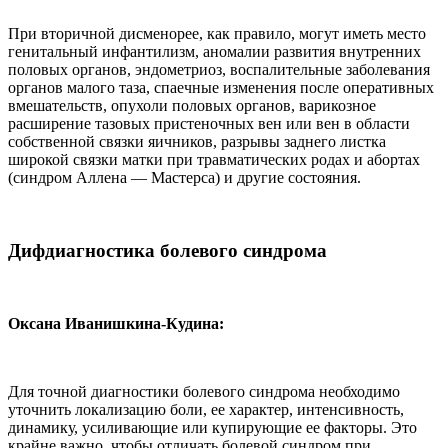
При вторичной дисменорее, как правило, могут иметь место
генитальный инфантилизм, аномалии развития внутренних
половых органов, эндометриоз, воспалительные заболевания
органов малого таза, спаечные изменения после оперативных
вмешательств, опухоли половых органов, варикозное
расширение тазовых пристеночных вен или вен в области
собственной связки яичников, разрывы заднего листка
широкой связки матки при травматических родах и абортах
(синдром Аллена — Мастерса) и другие состояния.
Дифдиагностика болевого синдрома
Оксана Иванишкина-Кудина:
Для точной диагностики болевого синдрома необходимо
уточнить локализацию боли, ее характер, интенсивность,
динамику, усиливающие или купирующие ее факторы. Это
крайне важно, чтобы отличать болевой синдром при