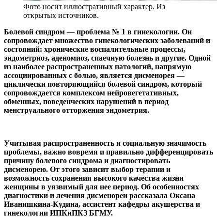
Фото носит иллюстративный характер. Из
открытых источников.
Болевой синдром — проблема № 1 в гинекологии. Он
сопровождает множество гинекологических заболеваний и
состояний: хронические воспалительные процессы,
эндометриоз, аденомиоз, спаечную болезнь и другие. Одной
из наиболее распространенных патологий, напрямую
ассоциированных с болью, является дисменорея —
циклически повторяющийся болевой синдром, который
сопровождается комплексом нейровегетативных,
обменных, поведенческих нарушений в период
менструального отторжения эндометрия.
Учитывая распространенность и социальную значимость
проблемы, важно вовремя и правильно дифференцировать
причину болевого синдрома и диагностировать
дисменорею. От этого зависит выбор терапии и
возможность сохранения высокого качества жизни
женщины в уязвимый для нее период. Об особенностях
диагностики и лечения дисменореи рассказала Оксана
Иванишкина-Кудина, ассистент кафедры акушерства и
гинекологии ИПКиПКЗ БГМУ.