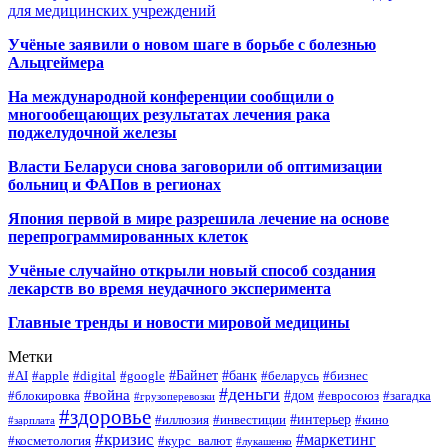
для медицинских учреждений
Учёные заявили о новом шаге в борьбе с болезнью
Альцгеймера
На международной конференции сообщили о
многообещающих результатах лечения рака
поджелудочной железы
Власти Беларуси снова заговорили об оптимизации
больниц и ФАПов в регионах
Япония первой в мире разрешила лечение на основе
перепрограммированных клеток
Учёные случайно открыли новый способ создания
лекарств во время неудачного эксперимента
Главные тренды и новости мировой медицины
Метки
#Байнет
#банк
#AI
#apple
#digital
#google
#беларусь
#бизнес
#деньги
#война
#дом
#блокировка
#евросоюз
#загадка
#грузоперевозки
#здоровье
#интерьер
#иллюзия
#инвестиции
#кино
#зарплата
#кризис
#маркетинг
#косметология
#курс_валют
#лукашенко