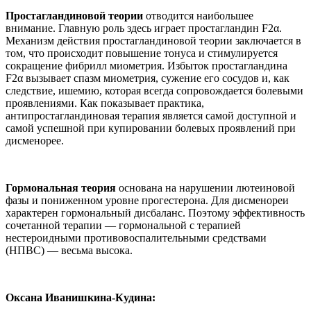
Простагландиновой теории
отводится наибольшее
внимание. Главную роль здесь играет простагландин F2α.
Механизм действия простагландиновой теории заключается в
том, что происходит повышение тонуса и стимулируется
сокращение фибрилл миометрия. Избыток простагландина
F2α вызывает спазм миометрия, сужение его сосудов и, как
следствие, ишемию, которая всегда сопровождается болевыми
проявлениями. Как показывает практика,
антипростагландиновая терапия является самой доступной и
самой успешной при купировании болевых проявлений при
дисменорее.
Гормональная теория
основана на нарушении лютеиновой
фазы и пониженном уровне прогестерона. Для дисменореи
характерен гормональный дисбаланс. Поэтому эффективность
сочетанной терапии — гормональной с терапией
нестероидными противовоспалительными средствами
(НПВС) — весьма высока.
Оксана Иванишкина-Кудина: