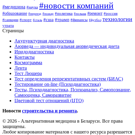
#новости компаний
#медицина
#наука
#образование
#ремонт
#политика
#россия
#переезд
#пожар
#польша
технологии
#сша
#трамп
#санкции
#спорт
#финансы
#сталь
#футбол
утрата
Страницы
Акупунктурная диагностика
Аюрведа — индивидуальная аюрведическая диета
Иридодиагностика
Контакты
Космограмма
Лента
Тест Люшера
Тест определения репрезентативных систем (БИАС)
Тестирование on-line (Психодиагностика)
Тесты, Психодиагностика, Психоанализ, Самопознание,
Самооценка, Саморазвитие
Цветовой тест отношений (ЦТО)
Новости
строительства и ремонта
.
© 2026 - Альтернативная медицина в Беларуси. Все права
защищены.
Любое копирование материалов с нашего ресурса разрешается