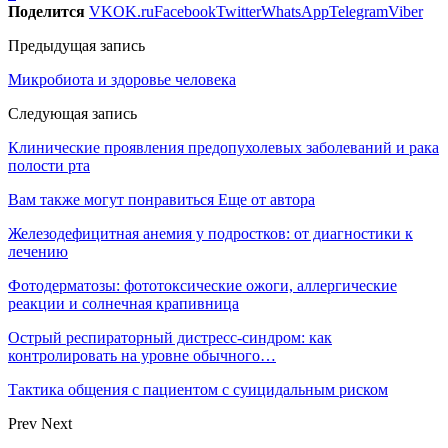
Поделится
VK
OK.ru
Facebook
Twitter
WhatsApp
Telegram
Viber
Предыдущая запись
Микробиота и здоровье человека
Следующая запись
Клинические проявления предопухолевых заболеваний и рака
полости рта
Вам также могут понравиться
Еще от автора
Железодефицитная анемия у подростков: от диагностики к
лечению
Фотодерматозы: фототоксические ожоги, аллергические
реакции и солнечная крапивница
Острый респираторный дистресс-синдром: как
контролировать на уровне обычного…
Тактика общения с пациентом с суицидальным риском
Prev
Next