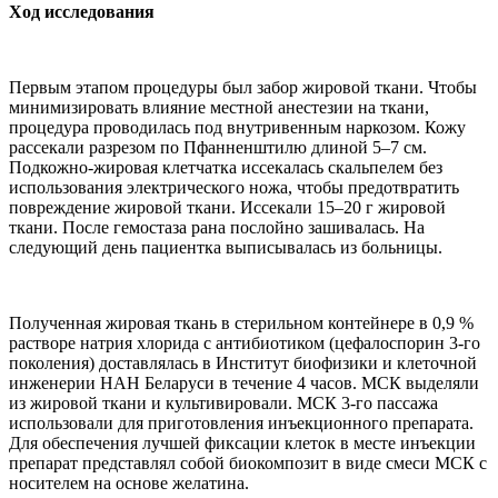
Ход исследования
Первым этапом процедуры был забор жировой ткани. Чтобы
минимизировать влияние местной анестезии на ткани,
процедура проводилась под внутривенным наркозом. Кожу
рассекали разрезом по Пфанненштилю длиной 5–7 см.
Подкожно-жировая клетчатка иссекалась скальпелем без
использования электрического ножа, чтобы предотвратить
повреждение жировой ткани. Иссекали 15–20 г жировой
ткани. После гемостаза рана послойно зашивалась. На
следующий день пациентка выписывалась из больницы.
Полученная жировая ткань в стерильном контейнере в 0,9 %
растворе натрия хлорида с антибиотиком (цефалоспорин 3-го
поколения) доставлялась в Институт биофизики и клеточной
инженерии НАН Беларуси в течение 4 часов. МСК выделяли
из жировой ткани и культивировали. МСК 3-го пассажа
использовали для приготовления инъекционного препарата.
Для обеспечения лучшей фиксации клеток в месте инъекции
препарат представлял собой биокомпозит в виде смеси МСК с
носителем на основе желатина.