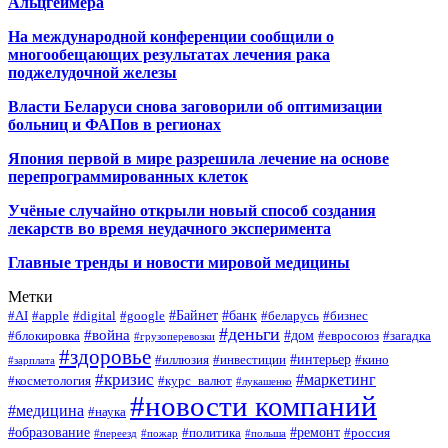
Альцгеймера
На международной конференции сообщили о
многообещающих результатах лечения рака
поджелудочной железы
Власти Беларуси снова заговорили об оптимизации
больниц и ФАПов в регионах
Япония первой в мире разрешила лечение на основе
перепрограммированных клеток
Учёные случайно открыли новый способ создания
лекарств во время неудачного эксперимента
Главные тренды и новости мировой медицины
Метки
#Байнет
#банк
#AI
#apple
#digital
#google
#беларусь
#бизнес
#деньги
#война
#дом
#блокировка
#евросоюз
#загадка
#грузоперевозки
#здоровье
#интерьер
#иллюзия
#инвестиции
#кино
#зарплата
#кризис
#маркетинг
#косметология
#курс_валют
#лукашенко
#новости компаний
#медицина
#наука
#образование
#ремонт
#политика
#россия
#переезд
#пожар
#польша