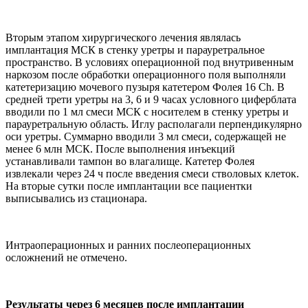
Вторым этапом хирургического лечения являлась
имплантация МСК в стенку уретры и парауретральное
пространство. В условиях операционной под внутривенным
наркозом после обработки операционного поля выполняли
катетеризацию мочевого пузыря катетером Фолея 16 Ch. В
средней трети уретры на 3, 6 и 9 часах условного циферблата
вводили по 1 мл смеси МСК с носителем в стенку уретры и
парауретральную область. Иглу располагали перпендикулярно
оси уретры. Суммарно вводили 3 мл смеси, содержащей не
менее 6 млн МСК. После выполнения инъекций
устанавливали тампон во влагалище. Катетер Фолея
извлекали через 24 ч после введения смеси стволовых клеток.
На вторые сутки после имплантации все пациентки
выписывались из стационара.
Интраоперационных и ранних послеоперационных
осложнений не отмечено.
Результаты через 6 месяцев после имплантации