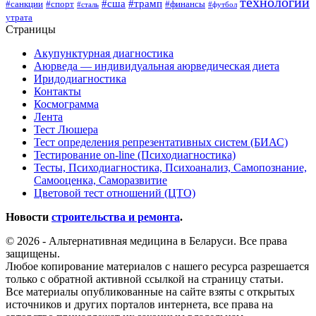
технологии
#сша
#трамп
#санкции
#спорт
#финансы
#сталь
#футбол
утрата
Страницы
Акупунктурная диагностика
Аюрведа — индивидуальная аюрведическая диета
Иридодиагностика
Контакты
Космограмма
Лента
Тест Люшера
Тест определения репрезентативных систем (БИАС)
Тестирование on-line (Психодиагностика)
Тесты, Психодиагностика, Психоанализ, Самопознание,
Самооценка, Саморазвитие
Цветовой тест отношений (ЦТО)
Новости
строительства и ремонта
.
© 2026 - Альтернативная медицина в Беларуси. Все права
защищены.
Любое копирование материалов с нашего ресурса разрешается
только с обратной активной ссылкой на страницу статьи.
Все материалы опубликованные на сайте взяты с открытых
источников и других порталов интернета, все права на