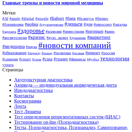
Главные тренды и новости мировой медицины
Метки
#Байнет
#банк
#AI
#apple
#digital
#google
#беларусь
#бизнес
#деньги
#война
#дом
#блокировка
#евросоюз
#загадка
#грузоперевозки
#здоровье
#интерьер
#иллюзия
#инвестиции
#кино
#зарплата
#кризис
#маркетинг
#косметология
#курс_валют
#лукашенко
#новости компаний
#медицина
#наука
#образование
#ремонт
#политика
#россия
#переезд
#пожар
#польша
технологии
#сша
#трамп
#санкции
#спорт
#финансы
#сталь
#футбол
утрата
Страницы
Акупунктурная диагностика
Аюрведа — индивидуальная аюрведическая диета
Иридодиагностика
Контакты
Космограмма
Лента
Тест Люшера
Тест определения репрезентативных систем (БИАС)
Тестирование on-line (Психодиагностика)
Тесты, Психодиагностика, Психоанализ, Самопознание,