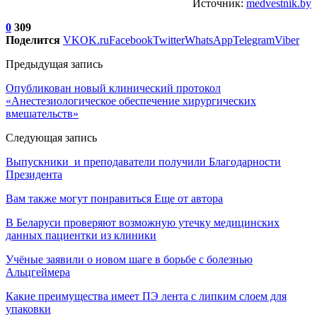
Источник:
medvestnik.by
0
309
Поделится
VK
OK.ru
Facebook
Twitter
WhatsApp
Telegram
Viber
Предыдущая запись
Опубликован новый клинический протокол
«Анестезиологическое обеспечение хирургических
вмешательств»
Следующая запись
Выпускники и преподаватели получили Благодарности
Президента
Вам также могут понравиться
Еще от автора
В Беларуси проверяют возможную утечку медицинских
данных пациентки из клиники
Учёные заявили о новом шаге в борьбе с болезнью
Альцгеймера
Какие преимущества имеет ПЭ лента с липким слоем для
упаковки