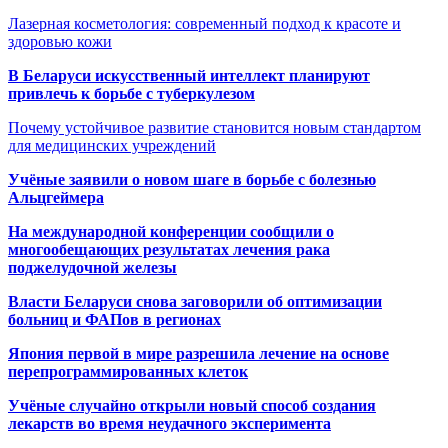
Лазерная косметология: современный подход к красоте и
здоровью кожи
В Беларуси искусственный интеллект планируют
привлечь к борьбе с туберкулезом
Почему устойчивое развитие становится новым стандартом
для медицинских учреждений
Учёные заявили о новом шаге в борьбе с болезнью
Альцгеймера
На международной конференции сообщили о
многообещающих результатах лечения рака
поджелудочной железы
Власти Беларуси снова заговорили об оптимизации
больниц и ФАПов в регионах
Япония первой в мире разрешила лечение на основе
перепрограммированных клеток
Учёные случайно открыли новый способ создания
лекарств во время неудачного эксперимента