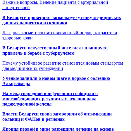
Важные вопросы. Ведение пациента с артериальной
гипертензией
В Беларуси проверяют возможную утечку медицинских
данных пациентки из клиники
Лазерная косметология: современный подход к красоте и
здоровью кожи
В Беларуси искусственный интеллект планируют
привлечь к борьбе с туберкулезом
Почему устойчивое развитие становится новым стандартом
для медицинских учреждений
Учёные заявили о новом шаге в борьбе с болезнью
Альцгеймера
На международной конференции сообщили о
многообещающих результатах лечения рака
поджелудочной железы
Власти Беларуси снова заговорили об оптимизации
больниц и ФАПов в регионах
Япония первой в мире разрешила лечение на основе