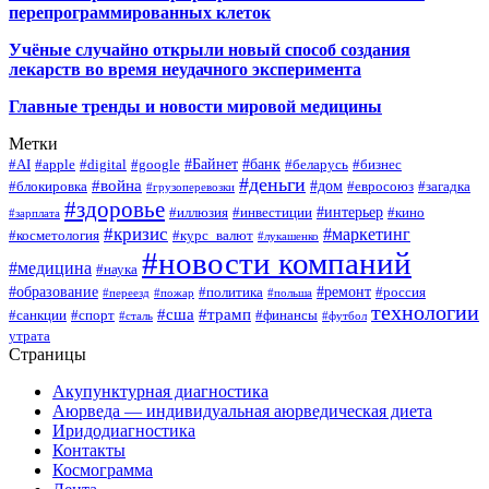
перепрограммированных клеток
Учёные случайно открыли новый способ создания
лекарств во время неудачного эксперимента
Главные тренды и новости мировой медицины
Метки
#Байнет
#банк
#AI
#apple
#digital
#google
#беларусь
#бизнес
#деньги
#война
#дом
#блокировка
#евросоюз
#загадка
#грузоперевозки
#здоровье
#интерьер
#иллюзия
#инвестиции
#кино
#зарплата
#кризис
#маркетинг
#косметология
#курс_валют
#лукашенко
#новости компаний
#медицина
#наука
#образование
#ремонт
#политика
#россия
#переезд
#пожар
#польша
технологии
#сша
#трамп
#санкции
#спорт
#финансы
#сталь
#футбол
утрата
Страницы
Акупунктурная диагностика
Аюрведа — индивидуальная аюрведическая диета
Иридодиагностика
Контакты
Космограмма