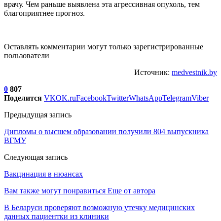
врачу. Чем раньше выявлена эта агрессивная опухоль, тем
благоприятнее прогноз.
Оставлять комментарии могут только зарегистрированные
пользователи
Источник:
medvestnik.by
0
807
Поделится
VK
OK.ru
Facebook
Twitter
WhatsApp
Telegram
Viber
Предыдущая запись
Дипломы о высшем образовании получили 804 выпускника
ВГМУ
Следующая запись
Вакцинация в нюансах
Вам также могут понравиться
Еще от автора
В Беларуси проверяют возможную утечку медицинских
данных пациентки из клиники