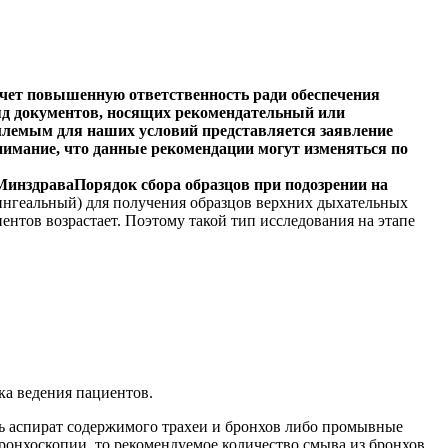
ечет
повышенную ответственность ради обеспечения
ряд документов, носящих рекомендательный или
млемым для наших условий представляется заявление
имание, что данные рекомендации могут изменяться по
инздраваПорядок сбора образцов при подозрении на
нгеальный) для получения образцов верхних дыхательных
нтов возрастает. Поэтому такой тип исследования на этапе
ка ведения пациентов.
ть аспират содержимого трахеи и бронхов либо промывные
ронхоскопии, то рекомендуемое количество смыва из бронхов