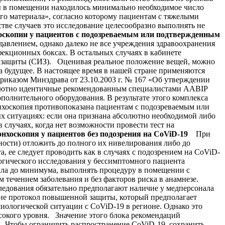
ры в помещении находилось минимально необходимое число
ого материала», согласно которому пациентам с тяжелыми
тве случаев это исследование целесообразно выполнять не
хоскопии у пациентов с подозреваемым или подтвержденным
влением, однако далеко не все учреждения здравоохранения
фекционных боксах. В остальных случаях в кабинете
й защиты (СИЗ). Оценивая реальное положение вещей, можно
а будущее. В настоящее время в нашей стране применяются
приказом Минздрава от 23.10.2003 г. № 167 «Об утверждении
олютно идентичные рекомендованным специалистами AABIP
полнительного оборудования. В результате этого комплекса
нхоскопия противопоказана пациентам с подозреваемым или
х ситуациях: если она признана абсолютно необходимой либо
случаях, когда нет возможности провести тест на
нхоскопия у пациентов без подозрения на CoViD-19
При
ости) отложить до полного их нивелирования либо до
, ее следует проводить как в случаях с подозрением на CoViD-
гического исследования у бессимптомного пациента
нала до минимума, выполнять процедуру в помещении с
 течением заболевания и без факторов риска в анамнезе.
ледования обязательно предполагают наличие у медперсонала
вие протокол повышенной защиты, который предполагает
иологической ситуации с CoViD-19 в регионе. Однако это
сокого уровня. Значение этого блока рекомендаций
Чтобы ограничить распространение CoViD-19, сохранить