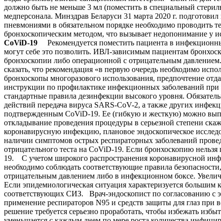
должно быть не меньше 3 мл (поместить в специальный стери
медперсонала. Минздрав Беларуси 31 марта 2020 г. подготовил
пневмониями в обязательном порядке необходимо проводить те
бронхоскопическим методом, что вызывает недопонимание у
CoViD-19
Рекомендуется поместить пациента в инфекционный
могут себе это позволить. ИВЛ-зависимым пациентам бронхоск
бронхоскопии либо операционной с отрицательным давлением
сказать, что рекомендация «в первую очередь необходимо испо
бронхоскопы многоразового использования, предпочтение отда
инструкции по профилактике инфекционных заболеваний при 
стандартные правила дезинфекции высокого уровня. Обязатель
действий передача вируса SARS-CoV-2, а также других инфек
подтвержденным CoViD-19. Ее (гибкую и жесткую) можно выпо
откладывание проведения процедуры в серьезной степени скаже
коронавирусную инфекцию, плановое эндоскопическое исслед
наличии симптомов острых респираторных заболеваний провед
отрицательного теста на CoViD-19. Если бронхоскопию нельзя п
19. С учетом широкого распространения коронавирусной инф
необходимо соблюдать соответствующие правила безопасности,
отрицательным давлением либо в инфекционном боксе. Увелич
Если эпидемиологическая ситуация характеризуется большим 
соответствующих СИЗ. Врач-эндоскопист по согласованию с э
применение респираторов N95 и средств защиты для глаз при 
решение требуется серьезно проработать, чтобы избежать изб
уменьшается с каждым днем по мере роста количества инфи