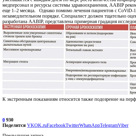
медперсонал и ресурсы системы здравоохранения, AABIP реком
еще 1–2 месяца. Однако помимо лечения пациентов с CoViD-1
незамедлительном порядке. Специалист должен тщательно оцен
разработана AABIP, представлена примерная градация исследо
К экстренным показаниям относится также подозрение на пер
0
930
Поделится
VK
OK.ru
Facebook
Twitter
WhatsApp
Telegram
Viber
Предыдущая запись