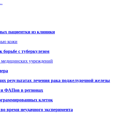
о…
ных пациентки из клиники
овью кожи
 борьбе с туберкулезом
я медицинских учреждений
мера
х результатах лечения рака поджелудочной железы
 и ФАПов в регионах
рограммированных клеток
во время неудачного эксперимента