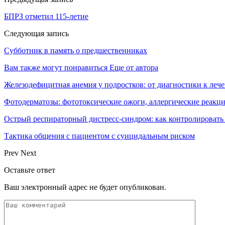
БПРЗ отметил 115-летие
Следующая запись
Субботник в память о предшественниках
Вам также могут понравиться
Еще от автора
Железодефицитная анемия у подростков: от диагностики к леч
Фотодерматозы: фототоксические ожоги, аллергические реакц
Острый респираторный дистресс-синдром: как контролироват
Тактика общения с пациентом с суицидальным риском
Prev
Next
Оставьте ответ
Ваш электронный адрес не будет опубликован.