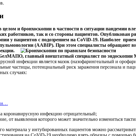
в.
и
 целом и бронхоскопии в частности в ситуации пандемии вл
ких работников, так и со стороны пациентов. Опубликован 
пии у пациентов с подозрением на CoViD-19. Наиболее прие
пульмонологии (AABIP). При этом специалисты обращают вн
екции.
 БелМАПО, главный внештатный специалист по эндоскопии М
сной инфекции является мазок (назофарингеальный и орофари
ьные частицы, потенциальный риск заражения персонала и пацие
нных случаях:
ции…
а на коронавирусную инфекцию отрицательный;
ние, от выявления которого может значительно измениться такти
кого материала у интубированных пациентов можно рассматрива
стирования на CoViD-19 необходимо взять образцы с помощью б