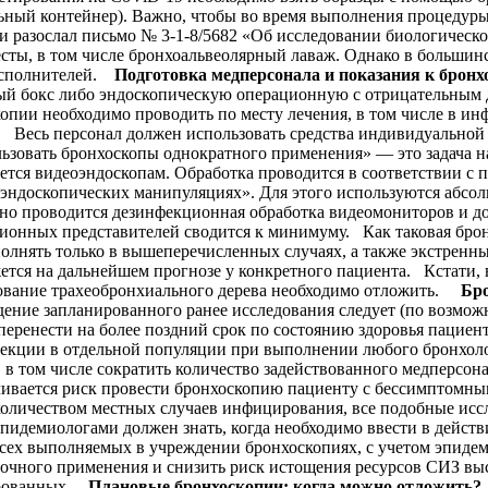
льный контейнер). Важно, чтобы во время выполнения процеду
 и разослал письмо № 3-1-8/5682 «Об исследовании биологическ
сты, в том числе бронхоальвеолярный лаваж. Однако в большинс
 исполнителей.
Подготовка медперсонала и показания к брон
 бокс либо эндоскопическую операционную с отрицательным да
опии необходимо проводить по месту лечения, в том числе в ин
. Весь персонал должен использовать средства индивидуально
льзовать бронхоскопы однократного применения» — это задача н
ется видеоэндоскопам. Обработка проводится в соответствии с 
эндоскопических манипуляциях». Для этого используются абс
но проводится дезинфекционная обработка видеомониторов и до
ционных представителей сводится к минимуму. Как таковая бро
лнять только в вышеперечисленных случаях, а также экстренны
тся на дальнейшем прогнозе у конкретного пациента. Кстати, в 
ование трахеобронхиального дерева необходимо отложить.
Бро
ение запланированного ранее исследования следует (по возможн
еренести на более поздний срок по состоянию здоровья пациента
екции в отдельной популяции при выполнении любого бронхоло
 в том числе сократить количество задействованного медперсо
ивается риск провести бронхоскопию пациенту с бессимптомным
количеством местных случаев инфицирования, все подобные исс
пидемиологами должен знать, когда необходимо ввести в дейст
всех выполняемых в учреждении бронхоскопиях, с учетом эпидем
ыточного применения и снизить риск истощения ресурсов СИЗ вы
цированных.
Плановые бронхоскопии: когда можно отложить?