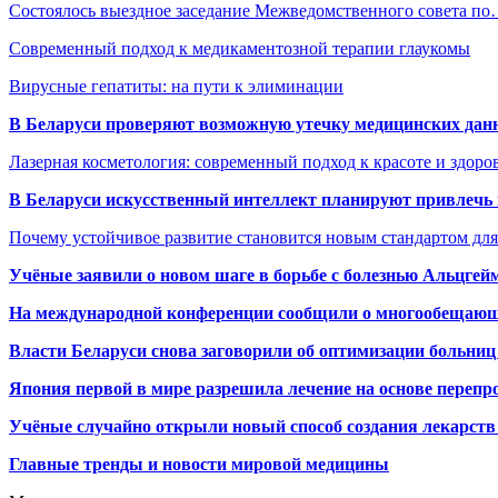
Состоялось выездное заседание Межведомственного совета п
Современный подход к медикаментозной терапии глаукомы
Вирусные гепатиты: на пути к элиминации
В Беларуси проверяют возможную утечку медицинских дан
Лазерная косметология: современный подход к красоте и здор
В Беларуси искусственный интеллект планируют привлечь к
Почему устойчивое развитие становится новым стандартом дл
Учёные заявили о новом шаге в борьбе с болезнью Альцгей
На международной конференции сообщили о многообещающи
Власти Беларуси снова заговорили об оптимизации больниц
Япония первой в мире разрешила лечение на основе переп
Учёные случайно открыли новый способ создания лекарств 
Главные тренды и новости мировой медицины