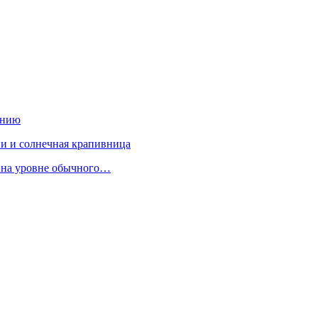
ению
ии и солнечная крапивница
ь на уровне обычного…