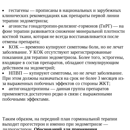
гестагены — прописаны в национальных и зарубежных
клинических рекомендациях как препараты первой линии
терапии эндометриоза;
агонисты гонадотропин-рилизинг-гормонов (ГнРГ) — на
фоне терапии развивается снижение минеральной плотности
костной ткани, которая не всегда восстанавливается после
отмены препарата;
КОК — временно купируют симптомы боли, но не лечат
заболевание. У КОК отсутствуют зарегистрированные
показания для терапии эндометриоза. Более того, эстрогены,
входящие в состав препаратов, обладают стимулирующим
действием на эндометрий;
НПВП — купируют симптомы, но не лечат заболевание.
При этом должны назначаться на срок не более 3 месяцев из-
за выраженных побочных эффектов со стороны ЖКТ;
антигонадотропины — данная группа препаратов
применяется достаточно редко в связи с выраженными
побочными эффектами.
Таким образом, на передний план гормональной терапии
выходит прогестерон и именно при эндометриозе —
дидрогестерон.
Обоснований для применения