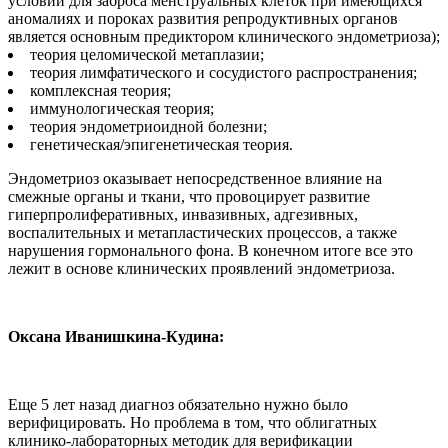
условий для заброса менструальных клеток при имеющихся
аномалиях и пороках развития репродуктивных органов
является основным предиктором клинического эндометриоза);
теория целомической метаплазии;
теория лимфатического и сосудистого распространения;
комплексная теория;
иммунологическая теория;
теория эндометриоидной болезни;
генетическая/эпигенетическая теория.
Эндометриоз оказывает непосредственное влияние на
смежные органы и ткани, что провоцирует развитие
гиперпролиферативных, инвазивных, адгезивных,
воспалительных и метапластических процессов, а также
нарушения гормонального фона. В конечном итоге все это
лежит в основе клинических проявлений эндометриоза.
Оксана Иванишкина-Кудина:
Еще 5 лет назад диагноз обязательно нужно было
верифицировать. Но проблема в том, что облигатных
клинико-лабораторных методик для верификации