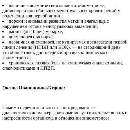
наличие в анамнезе генитального эндометриоза,
дисменореи или обильных менструальных кровотечений у
родственников первой линии;
пороки и аномалии развития матки и влагалища с
нарушением оттока менструальных выделений;
раннее (до 10 лет) менархе;
дисменорея с менархе;
первичная дисменорея, не купируемая препаратами первой
линии лечения (НПВП или КОК), — на сегодняшний день
это облигатный, достоверный признак клинического
эндометриоза;
хроническая тазовая боль, не купируемая анальгетиками,
спазмолитиками и НПВП.
Оксана Иванишкина-Кудина:
Помимо перечисленных есть опосредованные
диагностические маркеры, которые могут свидетельствовать о
настроенности организма в отношении эндометриоза.