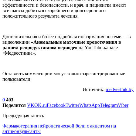
эффективности и безопасности, и врач, и пациентка имеют
все шансы добиться скорейшего и долгосрочного
положительного результата лечения.
Дополнительная и более подробная информация по теме — в
видеолекции
«Аномальные маточные кровотечения в
раннем репродуктивном периоде»
на YouTube-канале
«Медвестника».
Оставлять комментарии могут только зарегистрированные
пользователи
Источник:
medvestnik.by
0
403
Поделится
VK
OK.ru
Facebook
Twitter
WhatsApp
Telegram
Viber
Предыдущая запись
Фармакотерапия нейропатической боли с акцентом на
антиконвульсанты