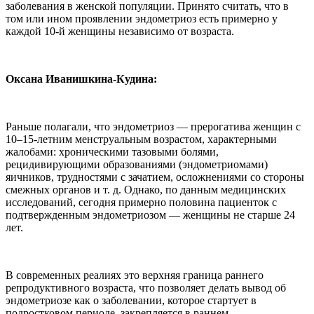
заболевания в женской популяции. Принято считать, что в
том или ином проявлении эндометриоз есть примерно у
каждой 10-й женщины независимо от возраста.
Оксана Иванишкина-Кудина:
Раньше полагали, что эндометриоз — прерогатива женщин с
10–15-летним менструальным возрастом, характерными
жалобами: хроническими тазовыми болями,
рецидивирующими образованиями (эндометриомами)
яичников, трудностями с зачатием, осложнениями со стороны
смежных органов и т. д. Однако, по данным медицинских
исследований, сегодня примерно половина пациенток с
подтвержденным эндометриозом — женщины не старше 24
лет.
В современных реалиях это верхняя граница раннего
репродуктивного возраста, что позволяет делать вывод об
эндометриозе как о заболевании, которое стартует в
подростковом периоде, закрепляется в раннем