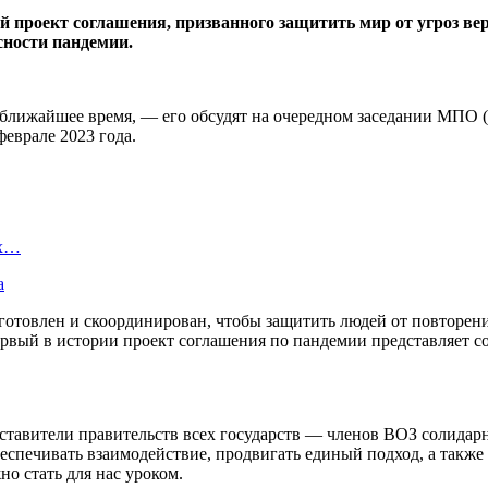
й проект соглашения, призванного защитить мир от угроз 
сности пандемии.
в ближайшее время, — его обсудят на очередном заседании МПО
феврале 2023 года.
ых…
а
дготовлен и скоординирован, чтобы защитить людей от повторен
вый в истории проект соглашения по пандемии представляет соб
тавители правительств всех государств — членов ВОЗ солидарн
еспечивать взаимодействие, продвигать единый подход, а также
о стать для нас уроком.