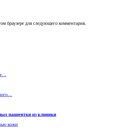
том браузере для следующего комментария.
ме…
нного…
ных пациентки из клиники
овью кожи