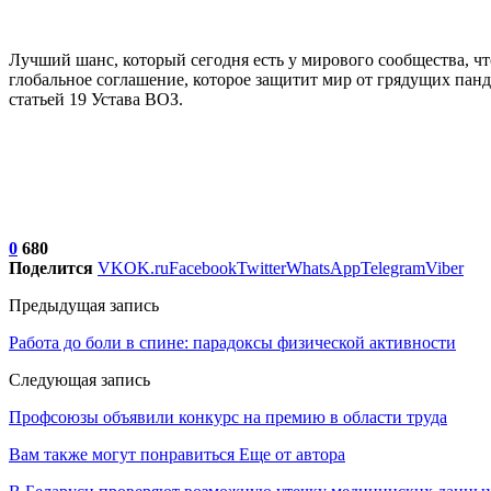
Лучший шанс, который сегодня есть у мирового сообщества, чт
глобальное соглашение, которое защитит мир от грядущих пан
статьей 19 Устава ВОЗ.
0
680
Поделится
VK
OK.ru
Facebook
Twitter
WhatsApp
Telegram
Viber
Предыдущая запись
Работа до боли в спине: парадоксы физической активности
Следующая запись
Профсоюзы объявили конкурс на премию в области труда
Вам также могут понравиться
Еще от автора