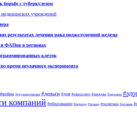
 борьбе с туберкулезом
я медицинских учреждений
мера
х результатах лечения рака поджелудочной железы
 и ФАПов в регионах
рограммированных клеток
во время неудачного эксперимента
#здо
#деньги
#война
#дом
#евросоюз
#загадка
#грузоперевозки
#зарплата
ти компаний
#образование
#
#политика
#переезд
#пожар
#польша