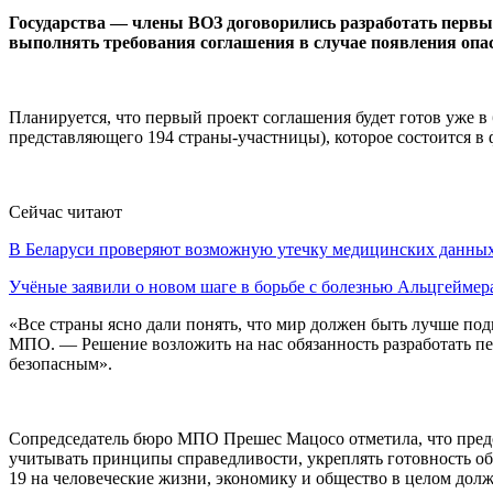
Государства — члены ВОЗ договорились разработать первы
выполнять требования соглашения в случае появления опа
Планируется, что первый проект соглашения будет готов уже 
представляющего 194 страны-участницы), которое состоится в 
Сейчас читают
В Беларуси проверяют возможную утечку медицинских данн
Учёные заявили о новом шаге в борьбе с болезнью Альцгеймер
«Все страны ясно дали понять, что мир должен быть лучше по
МПО. — Решение возложить на нас обязанность разработать пер
безопасным».
Сопредседатель бюро МПО Прешес Мацосо отметила, что предс
учитывать принципы справедливости, укреплять готовность об
19 на человеческие жизни, экономику и общество в целом должн