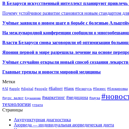
В Беларуси искусственный интеллект планируют привлечь к
Почему устойчивое развитие становится новым стандартом дл
Учёные заявили о новом шаге в борьбе с болезнью Альцгей
На международной конференции сообщили о многообещающи
Власти Беларуси снова заговорили об оптимизации больниц
Япония первой в мире разрешила лечение на основе переп
Учёные случайно открыли новый способ создания лекарств 
Главные тренды и новости мировой медицины
Метки
#Байнет
#банк
#AI
#apple
#digital
#google
#беларусь
#бизнес
#блокировка
#новос
#маркетинг
#медицина
#курс_валют
#наука
#лукашенко
технологии
утрата
Страницы
Акупунктурная диагностика
Аюрведа — индивидуальная аюрведическая диета