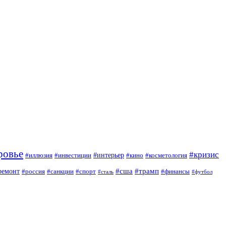
ровье
#кризис
#интерьер
#иллюзия
#инвестиции
#кино
#косметология
#сша
#трамп
ремонт
#россия
#санкции
#спорт
#финансы
#сталь
#футбол