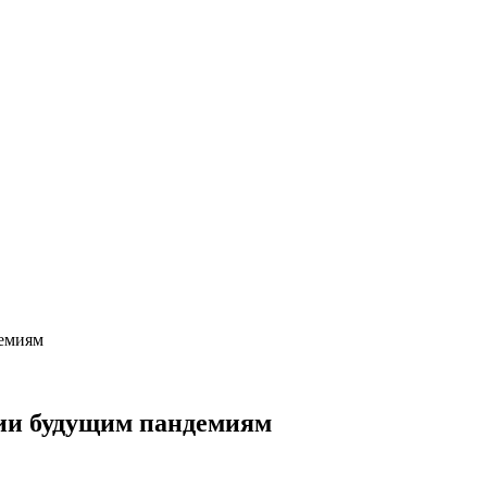
демиям
вии будущим пандемиям