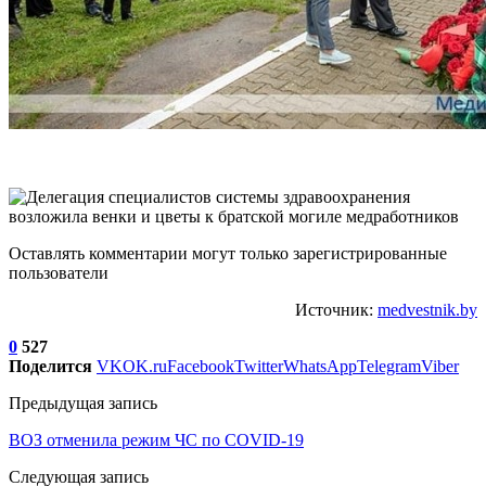
Оставлять комментарии могут только зарегистрированные
пользователи
Источник:
medvestnik.by
0
527
Поделится
VK
OK.ru
Facebook
Twitter
WhatsApp
Telegram
Viber
Предыдущая запись
ВОЗ отменила режим ЧС по COVID-19
Следующая запись