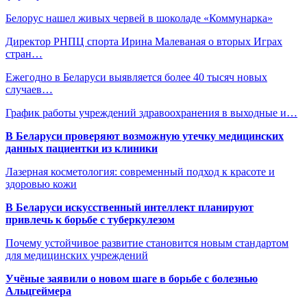
Белорус нашел живых червей в шоколаде «Коммунарка»
Директор РНПЦ спорта Ирина Малеваная о вторых Играх
стран…
Ежегодно в Беларуси выявляется более 40 тысяч новых
случаев…
График работы учреждений здравоохранения в выходные и…
В Беларуси проверяют возможную утечку медицинских
данных пациентки из клиники
Лазерная косметология: современный подход к красоте и
здоровью кожи
В Беларуси искусственный интеллект планируют
привлечь к борьбе с туберкулезом
Почему устойчивое развитие становится новым стандартом
для медицинских учреждений
Учёные заявили о новом шаге в борьбе с болезнью
Альцгеймера