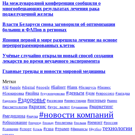
На международной конференции сообщили о
многообещающих результатах лечения рака
поджелудочной железы
Власти Беларуси снова заговорили об оптимизации
больниц и ФАПов в регионах
Япония первой в мире разрешила лечение на основе
перепрограммированных клеток
Учёные случайно открыли новый способ создания
лекарств во время неудачного эксперимента
Главные тренды и новости мировой медицины
Метки
#Байнет
#банк
#AI
#apple
#digital
#google
#беларусь
#бизнес
#деньги
#война
#дом
#блокировка
#евросоюз
#загадка
#грузоперевозки
#здоровье
#интерьер
#иллюзия
#инвестиции
#кино
#зарплата
#кризис
#маркетинг
#косметология
#курс_валют
#лукашенко
#новости компаний
#медицина
#наука
#образование
#ремонт
#политика
#россия
#переезд
#пожар
#польша
технологии
#сша
#трамп
#санкции
#спорт
#финансы
#сталь
#футбол
утрата