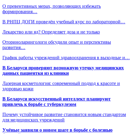
О превентивных мерах, позволяющих избежать
формирования…
В РНПЦ ДОГИ проведён учебный курс по лабораторной…
Лекарство или яд? Определяет доза и не только
Оториноларингологи обсудили опыт и перспективы
развития…
График работы учреждений здравоохранения в выходные и…
В Беларуси проверяют возможную утечку медицинских
данных пациентки из клиники
Лазерная косметология: современный подход к красоте и
здоровью кожи
В Беларуси искусственный интеллект планируют
привлечь к борьбе с туберкулезом
Почему устойчивое развитие становится новым стандартом
для медицинских учреждений
Учёные заявили о новом шаге в борьбе с болезнью