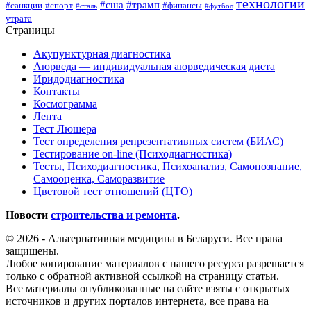
технологии
#сша
#трамп
#санкции
#спорт
#финансы
#сталь
#футбол
утрата
Страницы
Акупунктурная диагностика
Аюрведа — индивидуальная аюрведическая диета
Иридодиагностика
Контакты
Космограмма
Лента
Тест Люшера
Тест определения репрезентативных систем (БИАС)
Тестирование on-line (Психодиагностика)
Тесты, Психодиагностика, Психоанализ, Самопознание,
Самооценка, Саморазвитие
Цветовой тест отношений (ЦТО)
Новости
строительства и ремонта
.
© 2026 - Альтернативная медицина в Беларуси. Все права
защищены.
Любое копирование материалов с нашего ресурса разрешается
только с обратной активной ссылкой на страницу статьи.
Все материалы опубликованные на сайте взяты с открытых
источников и других порталов интернета, все права на