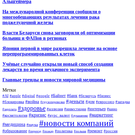
Альцгеймера
На международной конференции сообщили о
многообещающих результатах лечения рака
поджелудочной железы
Власти Беларуси снова заговорили об оптимизации
больниц и ФАПов в регионах
Япония первой в мире разрешила лечение на основе
перепрограммированных клеток
Учёные случайно открыли новый способ создания
лекарств во время неудачного эксперимента
Главные тренды и новости мировой медицины
Метки
#Байнет
#банк
#AI
#apple
#digital
#google
#беларусь
#бизнес
#деньги
#война
#дом
#блокировка
#евросоюз
#загадка
#грузоперевозки
#здоровье
#интерьер
#иллюзия
#инвестиции
#кино
#зарплата
#кризис
#маркетинг
#косметология
#курс_валют
#лукашенко
#новости компаний
#медицина
#наука
#образование
#ремонт
#политика
#россия
#переезд
#пожар
#польша