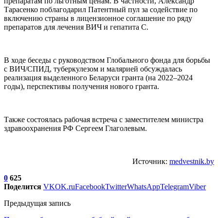
препаратам по льготным ценам. В частности, Александр
Тарасенко поблагодарил Патентный пул за содействие по
включению страны в лицензионное соглашение по ряду
препаратов для лечения ВИЧ и гепатита С.
В ходе беседы с руководством Глобального фонда для борьбы
с ВИЧ/СПИД, туберкулезом и малярией обсуждалась
реализация выделенного Беларуси гранта (на 2022–2024
годы), перспективы получения нового гранта.
Также состоялась рабочая встреча с заместителем министра
здравоохранения РФ Сергеем Глаголевым.
Источник:
medvestnik.by
0
625
Поделится
VK
OK.ru
Facebook
Twitter
WhatsApp
Telegram
Viber
Предыдущая запись