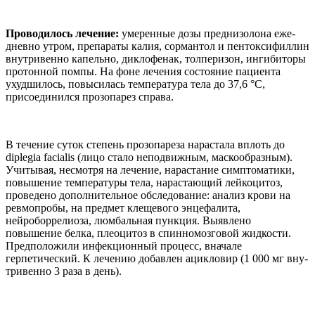
Проводилось лечение:
уме­ренные дозы преднизолона еже­
дневно утром, препараты калия, сормантол и пентоксифиллин
внутривенно капельно, дикло­фенак, толперизон, ингибиторы
протонной помпы. На фоне лече­ния состояние пациента
ухудши­лось, повысилась температура тела до 37,6 °С,
присоединился прозопарез справа.
В течение су­ток степень прозопареза нара­стала вплоть до
diplegia facialis (лицо стало неподвижным, ма­скообразным).
Учитывая, не­смотря на лечение, нарастание симптоматики,
повышение тем­пературы тела, нарастающий лейкоцитоз,
проведено допол­нительное обследование: ана­лиз крови на
ревмопробы, на предмет клещевого энцефалита,
нейроборрелиоза, люмбальная пункция. Выявлено
повышение белка, плеоцитоз в спинномоз­говой жидкости.
Предположили инфекционный процесс, внача­ле
герпетический. К лечению до­бавлен ацикловир (1 000 мг вну­
тривенно 3 раза в день).