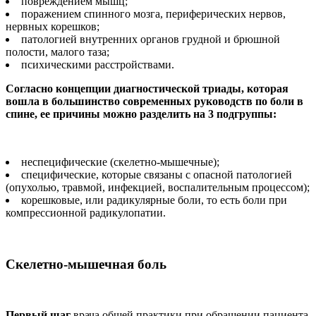
повреждением мышц;
поражением спинного мозга, периферических нер­вов,
нервных корешков;
патологией внутренних органов грудной и брюшной
полости, малого таза;
психическими расстрой­ствами.
Согласно концепции диа­гностической триады, которая
вошла в большинство совре­менных руководств по боли в
спине, ее причины можно раз­делить на 3 подгруппы:
неспецифические (скелет­но-мышечные);
специфические, которые связаны с опасной патологи­ей
(опухолью, травмой, инфек­цией, воспалительным про­цессом);
корешковые, или ради­кулярные боли, то есть боли при
компрессионной радику­лопатии.
Скелетно-мышечная боль
Первый шаг
врача общей прак­тики при обращении пациента