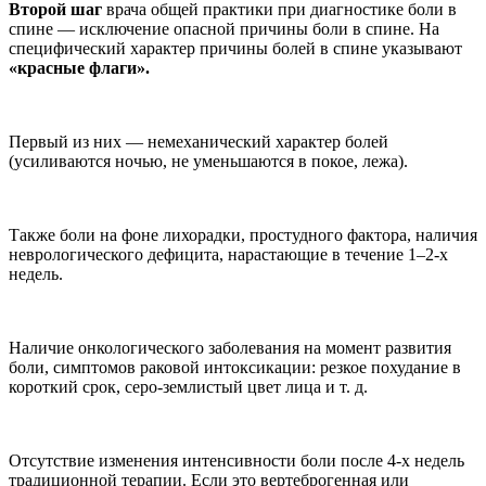
Второй шаг
врача общей практики при диагностике боли в
спине — исключе­ние опасной причины боли в спине. На
специфический характер причины болей в спине указывают
«красные флаги».
Первый из них — не­механический характер бо­лей
(усиливаются ночью, не уменьшаются в покое, лежа).
Также боли на фоне ли­хорадки, простудного факто­ра, наличия
неврологическо­го дефицита, нарастающие в течение 1–2-х
недель.
Наличие онкологиче­ского заболевания на мо­мент развития
боли, симпто­мов раковой интоксикации: резкое похудание в
корот­кий срок, серо-землистый цвет лица и т. д.
Отсутствие изменения ин­тенсивности боли после 4-х недель
традиционной тера­пии. Если это вертеброген­ная или