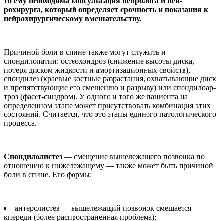
то ему необходима консульта­ция невролога и ней­
рохирурга, который определяет срочность и показания к
нейро­хирургическому вме­шательству.
Причиной боли в спи­не также могут служить и
спондилопатии: остеохон­дроз (снижение высоты ди­ска,
потеря диском жидко­сти и амортизационных свойств),
спондилез (крае­вые костные разрастания, охватывающие диск
и пре­пятствующие его смещению и разрыву) или спондилоар­
троз (фасет-синдром). У од­ного и того же пациента на
определенном этапе может присутствовать комбина­ция этих
состояний. Счита­ется, что это этапы единого патологического
процесса.
Спондилолистез
— сме­щение вышележащего по­звонка по
отношению к нижележащему — также мо­жет быть причиной
боли в спине. Его формы:
антеролистез — выше­лежащий позвонок смеща­ется
кпереди (более распро­страненная проблема);