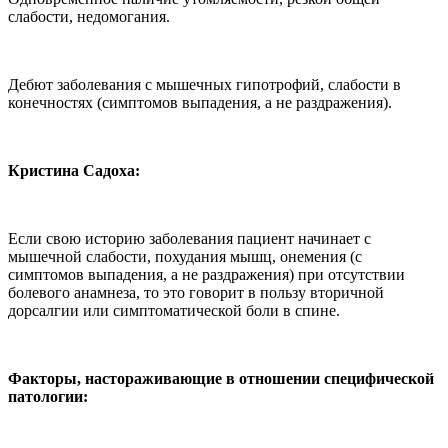
слабости, недомогания.
Дебют заболевания с мышечных гипотрофий, слабости в
конечностях (симптомов выпадения, а не раздражения).
Кристина Садоха:
Если свою историю за­болевания пациент начина­ет с
мышечной слабости, по­худания мышц, онемения (с
симптомов выпадения, а не раздражения) при отсутст­вии
болевого анамнеза, то это говорит в пользу вторичной
дорсалгии или симптомати­ческой боли в спине.
Факторы, настораживаю­щие в отношении специ­фической
патологии: