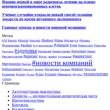
Япония первой в мире разрешила лечение на основе
перепрограммированных клеток
Учёные случайно открыли новый способ создания
лекарств во время неудачного эксперимента
Главные тренды и новости мировой медицины
Метки
#Байнет
#банк
#AI
#apple
#digital
#google
#беларусь
#бизнес
#деньги
#война
#дом
#блокировка
#евросоюз
#загадка
#грузоперевозки
#здоровье
#интерьер
#иллюзия
#инвестиции
#кино
#зарплата
#кризис
#маркетинг
#косметология
#курс_валют
#лукашенко
#новости компаний
#медицина
#наука
#образование
#ремонт
#политика
#россия
#переезд
#пожар
#польша
технологии
#сша
#трамп
#санкции
#спорт
#финансы
#сталь
#футбол
утрата
Страницы
Акупунктурная диагностика
Аюрведа — индивидуальная аюрведическая диета
Иридодиагностика
Контакты
Космограмма