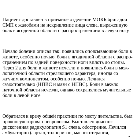
Пациент доставлен в приемное отделение МОКБ бригадой
СМП с жалобами на искривление лица слева, выраженную
боль в ягодичной области с распростра­нением в левую ногу.
Начало болезни описал так: появились опоясывающие боли в
животе, особенно ночью, боли в ягодичной области с распро­
странением по задней поверх­ности ноги вплоть до стопы.
Через 2 дня боли в животе ис­чезли и появились боли в меж­
лопаточной области стреляюще­го характера, иногда со
жгучим компонентом, особенно ночью. Лечился
самостоятельно (НПВС и мази с НПВС). Боли в межло­
паточной области исчезли, од­нако сохранялись мучительные
боли в левой ноге.
Обратился к врачу общей практики по месту жительства, был
проконсульти­рован неврологом. Выставлен диагноз:
дискогенная радику­лопатия S1 слева, обострение. Лечился
амбулаторно (аэртал, толперизон, магнитотерапия,