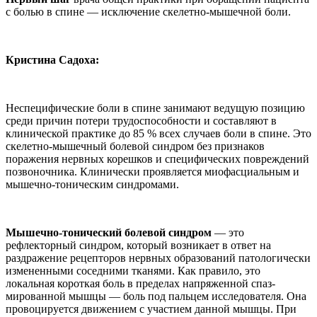
с бо­лью в спине — исключение скелет­но-мышечной боли.
Кристина Садоха:
Неспецифические боли в спи­не занимают ведущую позицию
среди причин потери трудоспособности и со­ставляют в
клинической практике до 85 % всех случаев боли в спине. Это
ске­летно-мышечный болевой синдром без признаков
поражения нервных корешков и специфических повре­ждений
позвоночника. Клинически проявляется миофасциальным и
мы­шечно-тоническим синдромами.
Мышечно-тонический болевой синдром
— это
рефлекторный син­дром, который возникает в ответ на
раздражение рецепторов нервных образований патологически
изме­ненными соседними тканями. Как правило, это
локальная короткая боль в пределах напряженной спаз­
мированной мышцы — боль под пальцем исследователя. Она
про­воцируется движением с участи­ем данной мышцы. При