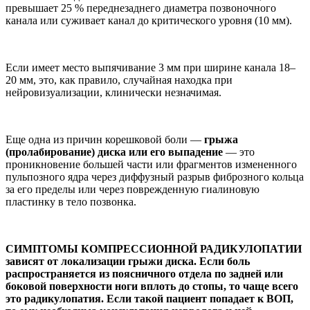
превышает 25 % переднезад­него диаметра позвоночно­го
канала или суживает ка­нал до критического уровня (10 мм).
Если имеет место выпя­чивание 3 мм при ширине канала 18–
20 мм, это, как правило, случайная наход­ка при
нейровизуализации, клинически незначимая.
Еще одна из причин ко­решковой боли —
грыжа
(пролабирование) дис­ка или его выпадение
— это
проникновение боль­шей части или фрагментов измененного
пульпозного ядра через диффузный раз­рыв фиброзного кольца
за его пределы или через по­врежденную гиалиновую
пластинку в тело позвонка.
СИМПТОМЫ КОМ­ПРЕССИОННОЙ РАДИ­КУЛОПАТИИ
зави­сят от локализации грыжи диска. Если боль
распространя­ется из поясничного отдела по задней или
боковой поверхности ноги вплоть до стопы, то чаще всего
это радикулопатия. Если такой пациент по­падает к ВОП,