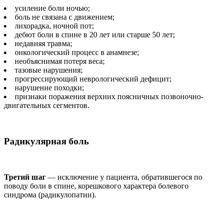
усиление боли ночью;
боль не связана с движе­нием;
лихорадка, ночной пот;
дебют боли в спине в 20 лет или старше 50 лет;
недавняя травма;
онкологический про­цесс в анамнезе;
необъяснимая потеря веса;
тазовые нарушения;
прогрессирующий не­врологический дефицит;
нарушение походки;
признаки поражения верхних поясничных по­звоночно-
двигательных сегментов.
Радикулярная боль
Третий шаг
— исключе­ние у пациента, обративше­гося по
поводу боли в спи­не, корешкового характера болевого
синдрома (радику­лопатии).