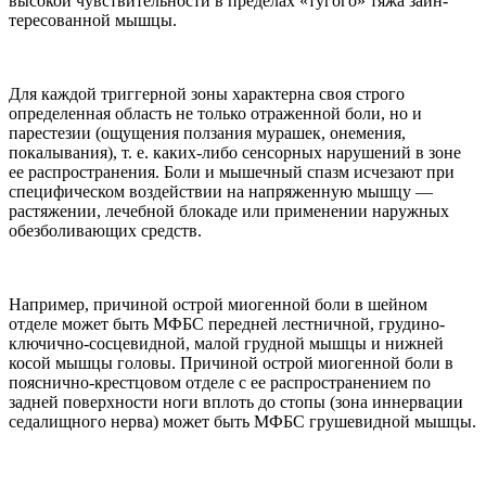
высокой чувствительно­сти в пределах «тугого» тяжа заин­
тересованной мышцы.
Для каждой триггерной зоны ха­рактерна своя строго
определенная область не только отраженной боли, но и
парестезии (ощущения полза­ния мурашек, онемения,
покалыва­ния), т. е. каких-либо сенсорных на­рушений в зоне
ее распространения. Боли и мышечный спазм исчезают при
специфическом воздействии на напряженную мышцу —
растяжении, лечебной блокаде или применении наружных
обезболивающих средств.
Например, причиной острой мио­генной боли в шейном
отделе может быть МФБС передней лестничной, грудино-
ключично-сосцевидной, малой грудной мышцы и нижней
косой мышцы головы. Причиной острой миогенной боли в
пояснич­но-крестцовом отделе с ее распро­странением по
задней поверхности ноги вплоть до стопы (зона иннерва­ции
седалищного нерва) может быть МФБС грушевидной мышцы.