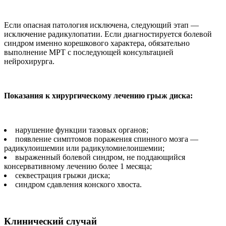
Если опасная патоло­гия исключена, следующий этап —
исключение радику­лопатии. Если диагностиру­ется болевой
синдром имен­но корешкового характера, обязательно
выполнение МРТ с последующей консуль­тацией
нейрохирурга.
Показания к хирурги­ческому лечению грыж диска:
нарушение функции та­зовых органов;
появление симптомов поражения спинного моз­га —
радикулоишемии или радикуломиелоишемии;
выраженный болевой синдром, не поддающийся
консервативному лечению более 1 месяца;
секвестрация грыжи диска;
синдром сдавления кон­ского хвоста.
Клинический случай