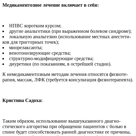
Медикаментозное лечение включает в себя:
НПВС коротким курсом;
другие анальгетики (при вы­раженном болевом синдроме);
локальную анальгезию (ис­пользование местных анестети­
ков для триггерных точек);
миорелаксанты;
венотонизирующие сред­ства;
структурно-модифицирую­щие средства;
диуретики (по показаниям, в острейшей стадии).
К немедикаментозным мето­дам лечения относятся физиоте­
рапия, массаж, ЛФК (требуется консультация физиотерапевта).
Кристина Садоха:
Таким образом, использо­вание вышеуказанного диагно­
стического алгоритма при об­ращении пациентов с болью в
спине будет способствовать ран­ней диагностике ее причины,