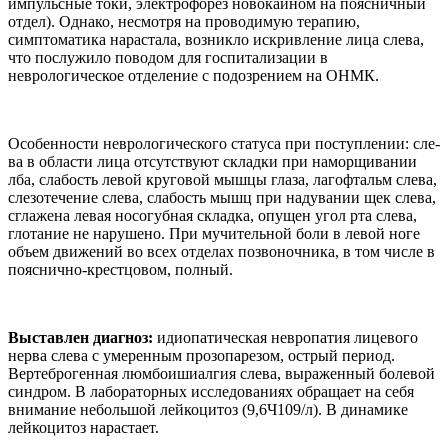
импульсные токи, электрофорез новокаином на поясничный
от­дел). Однако, несмотря на прово­димую терапию,
симптоматика нарастала, возникло искривле­ние лица слева,
что послужило поводом для госпитализации в
неврологическое отделение с по­дозрением на ОНМК.
Особенности неврологическо­го статуса при поступлении: сле­
ва в области лица отсутствуют складки при наморщивании
лба, слабость левой круговой мышцы глаза, лагофтальм слева,
слезоте­чение слева, слабость мышц при надувании щек слева,
сглажена левая носогубная складка, опущен угол рта слева,
глотание не нару­шено. При мучительной боли в ле­вой ноге
объем движений во всех отделах позвоночника, в том чи­сле в
пояснично-крестцовом, пол­ный.
Выставлен диагноз:
идио­патическая невропатия лицевого
нерва слева с умеренным проз­опарезом, острый период.
Верте­брогенная люмбоишиалгия слева, выраженный болевой
синдром. В лабораторных исследованиях об­ращает на себя
внимание неболь­шой лейкоцитоз (9,6Ч109/л). В ди­намике
лейкоцитоз нарастает.