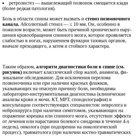
ретролистез — вышеле­жащий позвонок смещает­ся кзади
(более редкая па­тология).
Боль в области спины мо­жет вызвать и
стеноз по­звоночного
канала.
Абсо­лютный стеноз — ≤ 10 мм. Он, особенно в
пожилом возрасте, может быть при­чиной хронического нару­
шения кровообращения спинного мозга, которое проявляется
слабостью в но­гах, нарушением функции тазовых органов,
вначале преходящего, а затем и стой­кого характера.
Таким образом,
алго­ритм диагностики боли в спине (см.
рисунок)
включает классический сбор жалоб, анамнеза, фи­
зикальное обследование. Для исключения перелома
позвоночника или при на­личии красных флажков,
указывающих на опасную причину боли, необходи­мы
лабораторно-инструмен­тальная диагностика (кли­нические
анализы крови и мочи, КТ, МРТ, спондилогра­фия) и
консультации соот­ветствующих специалистов: невролога и
нейрохирурга (при наличии симптомов, указывающих на
поражение корешка или спинного моз­га, отсутствии эффекта
от лечения или нарастании бо­левого синдрома в течение 4-х
недель), онколога (при подозрении на онкологиче­ский
процесс), травматолога (при наличии костно-трав­матических