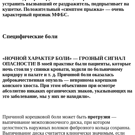
устранить вызвав­ший ее раздражитель, подпрыги­вает на
кушетке. Положительный «симптом прыжка» — очень
характерный признак МФБС.
Специфические боли
«НОЧНОЙ ХАРАКТЕР БОЛИ» — ГРОЗНЫЙ СИГНАЛ
ОПАСНО­СТИ! В моей практике были пациенты, которые
ночь сто­яли у спинки кровати, ходили по больничному
коридору и палате и т. д. Причиной боли оказалась
доброкачественная опухоль — невринома кореш­ков
конского хвоста. При этом объективно при осмотре
абсолютно никаких органиче­ских знаков, указывающих на
это заболевание, мы у них не находили».
Причиной корешковой боли может быть
протру­зия
—
выпячивание меж­позвоночного диска, при котором
целостность наруж­ных волокон фиброзного кольца сохранна.
Выпячива­ние диска считается кли­нически значимым, если