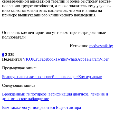
своевременной адекватной те­рапии и более быстрому восста­
новлению трудоспособности, а также значительному улучше­
нию качества жизни этих па­циентов, что мы и видим на
примере вышеуказанного кли­нического наблюдения.
Оставлять комментарии могут только зарегистрированные
пользователи
Источник:
medvestnik.by
0
2 539
Поделится
VK
OK.ru
Facebook
Twitter
WhatsApp
Telegram
Viber
Предыдущая запись
Белорус нашел живых червей в шоколаде «Коммунарка»
Следующая запись
Врожденный гипотиреоз: верификация диагноза, лечение и
динамическое наблюдение
Вам также могут понравиться
Еще от автора