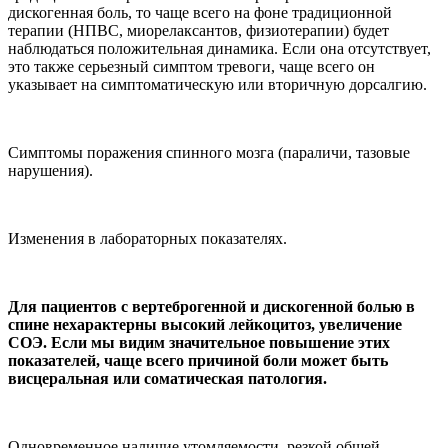
дискогенная боль, то чаще всего на фоне тра­диционной
терапии (НПВС, миорелаксантов, физиотера­пии) будет
наблюдаться по­ложительная динамика. Если она отсутствует,
это также се­рьезный симптом тревоги, чаще всего он
указывает на симптоматическую или вто­ричную дорсалгию.
Симптомы поражения спинного мозга (параличи, тазовые
нарушения).
Изменения в лаборатор­ных показателях.
Для пациентов с вертеброгенной и диско­генной болью в
спине не­характерны высокий лей­коцитоз, увеличение
СОЭ. Если мы видим значи­тельное повышение этих
показателей, чаще все­го причиной боли может быть
висцеральная или соматическая патология.
Одновременное нали­чие утомляемости, резкой об­щей