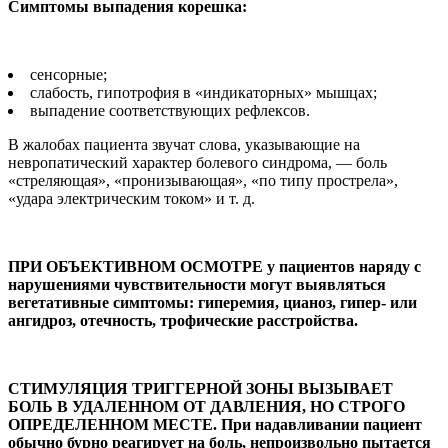
Симптомы выпадения корешка:
сенсорные;
слабость, гипотрофия в «индикаторных» мышцах;
выпадение соответству­ющих рефлексов.
В жалобах пациента зву­чат слова, указывающие на
невропатический характер болевого синдрома, — боль
«стреляющая», «пронизы­вающая», «по типу простре­ла»,
«удара электрическим током» и т. д.
ПРИ ОБЪЕКТИВНОМ ОСМОТРЕ у пациен­тов наряду с
наруше­ниями чувствительно­сти могут выявляться
вегетативные симп­томы: гиперемия, цианоз, гипер- или
ангидроз, отечность, трофические рас­стройства.
СТИМУЛЯЦИЯ ТРИГГЕРНОЙ ЗОНЫ ВЫЗЫВАЕТ
БОЛЬ В УДАЛЕННОМ ОТ ДАВЛЕНИЯ, НО СТРОГО
ОПРЕ­ДЕЛЕННОМ МЕСТЕ. При надавли­вании пациент
обычно бурно реа­гирует на боль, непроизвольно пытается