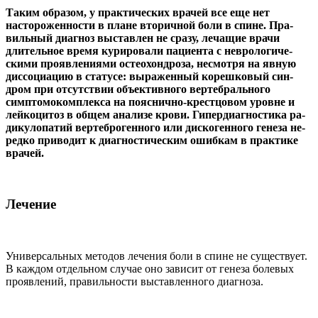
Таким образом, у практи­ческих врачей все еще нет
настороженности в плане вторичной боли в спине. Пра­
вильный диагноз выстав­лен не сразу, лечащие врачи
длительное время курирова­ли пациента с неврологиче­
скими проявлениями остео­хондроза, несмотря на явную
диссоциацию в статусе: вы­раженный корешковый син­
дром при отсутствии объ­ективного вертебрального
симптомокомплекса на пояс­нично-крестцовом уровне и
лейкоцитоз в общем анализе крови. Гипердиагностика ра­
дикулопатий вертеброгенного или дискогенного генеза не­
редко приводит к диагности­ческим ошибкам в практике
врачей.
Лечение
Универсальных методов лечения боли в спине не существует.
В ка­ждом отдельном случае оно зави­сит от генеза болевых
проявле­ний, правильности выставленного диагноза.