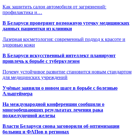
Как защитить салон автомобиля от загрязнений:
профилактика и…
В Беларуси проверяют возможную утечку медицинских
данных пациентки из клиники
Лазерная косметология: современный подход к красоте и
здоровью кожи
В Беларуси искусственный интеллект планируют
привлечь к борьбе с туберкулезом
Почему устойчивое развитие становится новым стандартом
для медицинских учреждений
Учёные заявили о новом шаге в борьбе с болезнью
Альцгеймера
На международной конференции сообщили о
многообещающих результатах лечения рака
поджелудочной железы
Власти Беларуси снова заговорили об оптимизации
больниц и ФАПов в регионах