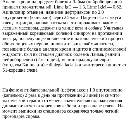
Анализ крови на предмет бо­лезни Лайма (нейроборрелиоз)
пришел положительный: Lime IgG — 1,3, Lime IgM — 0,62.
Аци­кловир отменен, назначен цеф­триаксон по 2,0
внутривенно (капельно) через 24 часа. Паци­ент факт укуса
клеща отрицал, однако рассказал, что прожи­вает рядом с
лесным массивом, держит на улице кота и собаку. Учитывая
выраженный кореш­ковый болевой синдром на про­тяжении
месяца, последующее вовлечение в патологический процесс
обоих лицевых нервов, положительные лайм-антите­ла,
повышение белка в анали­зе крови и цитоз в спинномоз­говой
жидкости, был выставлен диагноз: болезнь Лайма, ранний
нейроборрелиоз (2-я стадия), ме­нингорадикулоневрит
(синдром Баннварта) с diplegia facialis и заинтересованностью
S1-кореш­ка слева.
На фоне антибактериальной (цефтриаксон 1,0 внутривен­но
(капельно) 2 раза в день на протяжении 28 дней) и симпто­
матической терапии отмечена значительная положительная
динамика: исчезли корешковые боли и прозопарез слева. На
мо­мент выписки из стационара со­хранялся только легкий
прозо­парез справа.