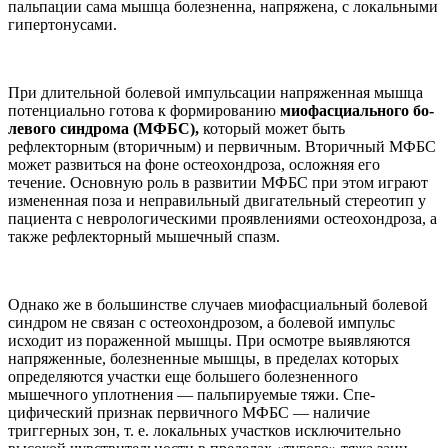
пальпации сама мышца болезненна, напряже­на, с локальными
гипертонусами.
При длительной болевой им­пульсации напряженная мышца
потенциально готова к формиро­ванию
миофасциального бо­
левого синдрома (МФБС),
кото­рый может быть
рефлекторным (вторичным) и первичным. Вто­ричный МФБС
может развиться на фоне остеохондроза, осложняя его
течение. Основную роль в разви­тии МФБС при этом играют
изме­ненная поза и неправильный дви­гательный стереотип у
пациента с неврологическими проявлениями остеохондроза, а
также рефлектор­ный мышечный спазм.
Однако же в большинстве случа­ев миофасциальный болевой
син­дром не связан с остеохондрозом, а болевой импульс
исходит из пора­женной мышцы. При осмотре вы­являются
напряженные, болезнен­ные мышцы, в пределах которых
определяются участки еще больше­го болезненного
мышечного уплот­нения — пальпируемые тяжи. Спе­
цифический признак первичного МФБС — наличие
триггерных зон, т. е. локальных участков исклю­чительно