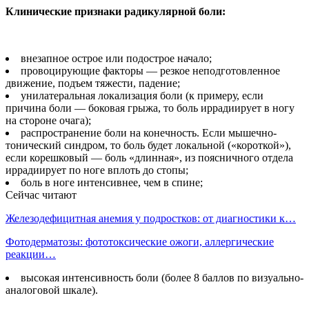
Клинические признаки радикулярной боли:
внезапное острое или подострое начало;
провоцирующие факто­ры — резкое неподготовлен­ное
движение, подъем тяже­сти, падение;
унилатеральная локали­зация боли (к примеру, если
причина боли — боковая грыжа, то боль иррадииру­ет в ногу
на стороне очага);
распространение боли на конечность. Если мышеч­но-
тонический синдром, то боль будет локальной («ко­роткой»),
если корешко­вый — боль «длинная», из поясничного отдела
ирра­диирует по ноге вплоть до стопы;
боль в ноге интенсив­нее, чем в спине;
Сейчас читают
Железодефицитная анемия у подростков: от диагностики к…
Фотодерматозы: фототоксические ожоги, аллергические
реакции…
высокая интенсивность боли (более 8 баллов по ви­зуально-
аналоговой шкале).