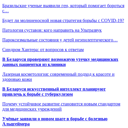
Бразильские ученые выявили ген, который помогает бороться
с…
Будет ли молниеносной новая стратегия борьбы с COVID-19?
Патология суставов: кого направить на Ультразвук
Пароксизмальные состояния у детей неэпилептического…
Синдром Хантера: от вопросов к ответам
В Беларуси проверяют возможную утечку медицинских
данных пациентки из клиники
Лазерная косметология: современный подход к красоте и
здоровью кожи
В Беларуси искусственный интеллект планируют
привлечь к борьбе с туберкулезом
Почему устойчивое развитие становится новым стандартом
для медицинских учреждений
Учёные заявили о новом шаге в борьбе с болезнью
Альцгеймера