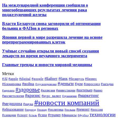
На международной конференции сообщили о
многообещающих результатах лечения рака
поджелудочной железы
Власти Беларуси снова заговорили об оптимизации
больниц и ФАПов в регионах
Япония первой в мире разрешила лечение на основе
перепрограммированных клеток
Учёные случайно открыли новый способ создания
лекарств во время неудачного эксперимента
Главные тренды и новости мировой медицины
Метки
#Байнет
#банк
#AI
#apple
#digital
#google
#беларусь
#бизнес
#деньги
#война
#дом
#блокировка
#евросоюз
#загадка
#грузоперевозки
#здоровье
#интерьер
#иллюзия
#инвестиции
#кино
#зарплата
#кризис
#маркетинг
#косметология
#курс_валют
#лукашенко
#новости компаний
#медицина
#наука
#образование
#ремонт
#политика
#россия
#переезд
#пожар
#польша
технологии
#сша
#трамп
#санкции
#спорт
#финансы
#сталь
#футбол