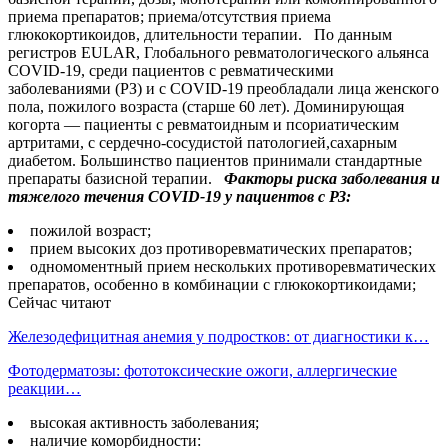
приема препаратов; приема/отсутствия приема
глюкокортикоидов, длительности терапии. По данным
регистров EULAR, Глобального ревматологического альянса
COVID-19, среди пациентов с ревматическими
заболеваниями (РЗ) и с COVID-19 преобладали лица женского
пола, пожилого возраста (старше 60 лет). Доминирующая
когорта — пациенты с ревматоидным и псориатическим
артритами, с сердечно-сосудистой патологией,сахарным
диабетом. Большинство пациентов принимали стандартные
препараты базисной терапии.
Факторы риска заболевания и
тяжелого течения COVID-19 у пациентов с РЗ:
пожилой возраст;
прием высоких доз противоревматических препаратов;
одномоментный прием нескольких противоревматических
препаратов, особенно в комбинации с глюкокортикоидами;
Сейчас читают
Железодефицитная анемия у подростков: от диагностики к…
Фотодерматозы: фототоксические ожоги, аллергические
реакции…
высокая активность заболевания;
наличие коморбидности: