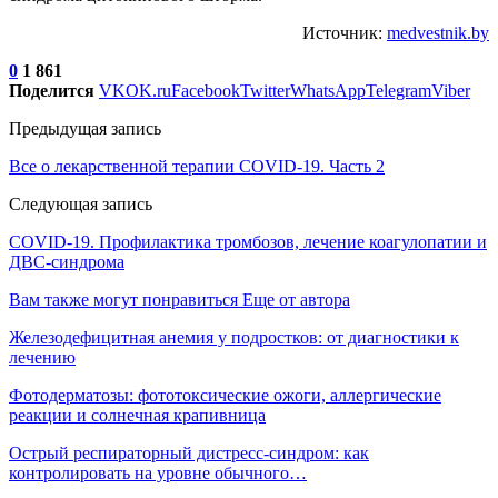
Источник:
medvestnik.by
0
1 861
Поделится
VK
OK.ru
Facebook
Twitter
WhatsApp
Telegram
Viber
Предыдущая запись
Все о лекарственной терапии COVID-19. Часть 2
Следующая запись
COVID-19. Профилактика тромбозов, лечение коагулопатии и
ДВС-синдрома
Вам также могут понравиться
Еще от автора
Железодефицитная анемия у подростков: от диагностики к
лечению
Фотодерматозы: фототоксические ожоги, аллергические
реакции и солнечная крапивница
Острый респираторный дистресс-синдром: как
контролировать на уровне обычного…