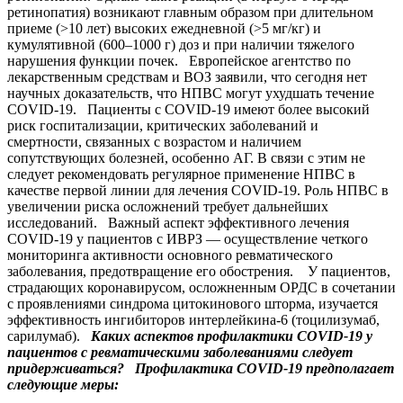
ретинопатия) возникают главным образом при длительном
приеме (>10 лет) высоких ежедневной (>5 мг/кг) и
кумулятивной (600–1000 г) доз и при наличии тяжелого
нарушения функции почек. Европейское агентство по
лекарственным средствам и ВОЗ заявили, что сегодня нет
научных доказательств, что НПВС могут ухудшать течение
COVID-19. Пациенты с COVID-19 имеют более высокий
риск госпитализации, критических заболеваний и
смертности, связанных с возрастом и наличием
сопутствующих болезней, особенно АГ. В связи с этим не
следует рекомендовать регулярное применение НПВС в
качестве первой линии для лечения COVID-19. Роль НПВС в
увеличении риска осложнений требует дальнейших
исследований. Важный аспект эффективного лечения
COVID-19 у пациентов с ИВРЗ — осуществление четкого
мониторинга активности основного ревматического
заболевания, предотвращение его обострения. У пациентов,
страдающих коронавирусом, осложненным ОРДС в сочетании
с проявлениями синдрома цитокинового шторма, изучается
эффективность ингибиторов интерлейкина-6 (тоцилизумаб,
сарилумаб).
Каких аспектов профилактики COVID-19 у
пациентов с ревматическими заболеваниями следует
придерживаться?
Профилактика COVID-19 предполагает
следующие меры: