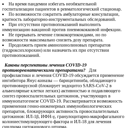
На время пандемии избегать необязательной
госпитализации пациентов в ревматологический стационар.
По возможности сократить амбулаторные консультации,
кратность лабораторно-инструментальных обследований.
При отсутствии противопоказаний выполнить
иммунизацию вакциной против пневмококковой инфекции.
Не прерывать лечение глюкокортикоидами, но по
возможности максимально снизить дозу препарата.
Продолжить прием аминохинолиновых препаратов
(гидроксихлорохин) или назначить их при отсутствии
противопоказаний.
Каковы перспективы лечения COVID-19
противоревматическими препаратами?
Для
профилактики и лечения COVID-19 обсуждается применение
ингибитора Янус-киназы — барицитиниба, обладающего
противовирусной (блокирует эндоцитоз SARS-CoV-2 в
альвеолярные клетки легких) активностью и подавляющего
синтез провоспалительных цитокинов, участвующих в
иммунопатогенезе COVID-19. Рассматривается возможность
применения генно-инженерных иммунобиологических
препаратов, блокирующих активность провоспалительных
цитокинов: ИЛ-1β, ИФН-γ, гранулоцитарно-макрофагального
колониестимулирующего фактора и ИЛ-18 для лечения
синдрома цитокинового шторма.