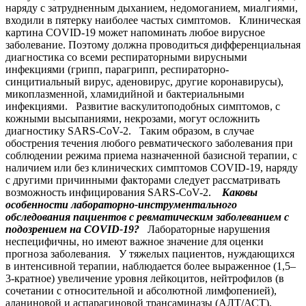
наряду с затрудненным дыханием, недомоганием, миалгиями,
входили в пятерку наиболее частых симптомов. Клиническая
картина COVID-19 может напоминать любое вирусное
заболевание. Поэтому должна проводиться дифференциальная
диагностика со всеми респираторными вирусными
инфекциями (грипп, парагрипп, респираторно-
синцитиальный вирус, аденовирус, другие коронавирусы),
микоплазменной, хламидийной и бактериальными
инфекциями. Развитие васкулитоподобных симптомов, с
кожными высыпаниями, некрозами, могут осложнить
диагностику SARS-CoV-2. Таким образом, в случае
обострения течения любого ревматического заболевания при
соблюдении режима приема назначенной базисной терапии, с
наличием или без клинических симптомов COVID-19, наряду
с другими причинными факторами следует рассматривать
возможность инфицирования SARS-CoV-2.
Каковы
особенности лабораторно-инструментального
обследования пациентов с ревматическим заболеванием с
подозрением на COVID-19?
Лабораторные нарушения
неспецифичны, но имеют важное значение для оценки
прогноза заболевания. У тяжелых пациентов, нуждающихся
в интенсивной терапии, наблюдается более выраженное (1,5–
3-кратное) увеличение уровня лейкоцитов, нейтрофилов (в
сочетании с относительной и абсолютной лимфопенией),
аланиновой и аспарагиновой трансаминазы (АЛТ/АСТ),