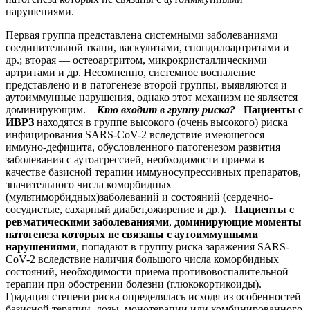
нарушениями.
Первая группа представлена системными заболеваниями
соединительной ткани, васкулитами, спондилоартритами и
др.; вторая — остеоартритом, микрокристаллическими
артритами и др. Несомненно, системное воспаление
представлено и в патогенезе второй группы, выявляются и
аутоиммунные нарушения, однако этот механизм не является
доминирующим.
Кто входит в группу риска?
Пациенты с
ИВРЗ
находятся в группе высокого (очень высокого) риска
инфицирования SARS-CoV-2 вследствие имеющегося
иммуно-дефицита, обусловленного патогенезом развития
заболевания с аутоагрессией, необходимости приема в
качестве базисной терапии иммуносупрессивных препаратов,
значительного числа коморбидных
(мультиморбидных)заболеваний и состояний (сердечно-
сосудистые, сахарный диабет,ожирение и др.).
Пациенты с
ревматическими заболеваниями
,
доминирующие моменты
патогенеза которых не связаны с аутоиммунными
нарушениями
, попадают в группу риска заражения SARS-
CoV-2 вследствие наличия большого числа коморбидных
состояний, необходимости приема противовоспалительной
терапии при обострении болезни (глюкокортикоиды).
Градация степени риска определялась исходя из особенностей
базисной терапии, дозы, монотерапии или комбинированного