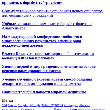
привлечь к борьбе с туберкулезом
Почему устойчивое развитие становится новым стандартом
для медицинских учреждений
Учёные заявили о новом шаге в борьбе с болезнью
Альцгеймера
На международной конференции сообщили о
многообещающих результатах лечения рака
поджелудочной железы
Власти Беларуси снова заговорили об оптимизации
больниц и ФАПов в регионах
Япония первой в мире разрешила лечение на основе
перепрограммированных клеток
Учёные случайно открыли новый способ создания
лекарств во время неудачного эксперимента
Главные тренды и новости мировой медицины
Метки
#Байнет
#банк
#AI
#apple
#digital
#google
#беларусь
#бизнес
#деньги
#война
#дом
#блокировка
#евросоюз
#загадка