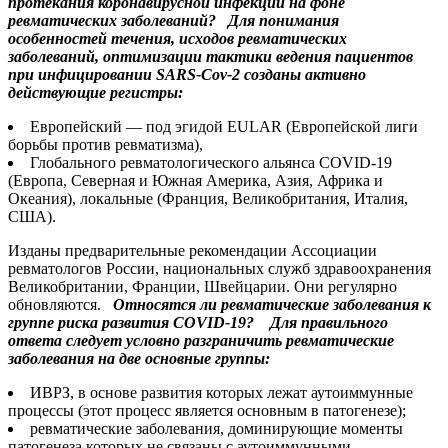
протекания коронавирусной инфекции на фоне
ревматических заболеваний?
Для понимания
особенностей течения, исходов ревматических
заболеваний, оптимизации тактики ведения пациентов
при инфицировании SARS-Cov-2 созданы активно
действующие регистры:
Европейский — под эгидой EULAR (Европейской лиги
борьбы против ревматизма),
Глобального ревматологического альянса COVID-19
(Европа, Северная и Южная Америка, Азия, Африка и
Океания), локальные (Франция, Великобритания, Италия,
США).
Изданы предварительные рекомендации Ассоциации
ревматологов России, национальных служб здравоохранения
Великобритании, Франции, Швейцарии. Они регулярно
обновляются.
Относятся ли ревматические заболевания к
группе риска развития COVID-19?
Для правильного
ответа следует условно разграничить ревматические
заболевания на две основные группы:
ИВРЗ, в основе развития которых лежат аутоиммунные
процессы (этот процесс является основным в патогенезе);
ревматические заболевания, доминирующие моменты
патогенеза которых не связаны с аутоиммунными