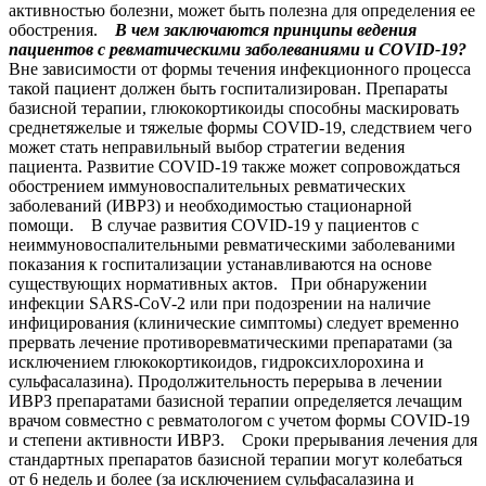
активностью болезни, может быть полезна для определения ее
обострения.
В чем заключаются принципы ведения
пациентов с ревматическими заболеваниями и COVID-19?
Вне зависимости от формы течения инфекционного процесса
такой пациент должен быть госпитализирован. Препараты
базисной терапии, глюкокортикоиды способны маскировать
среднетяжелые и тяжелые формы COVID-19, следствием чего
может стать неправильный выбор стратегии ведения
пациента. Развитие COVID-19 также может сопровождаться
обострением иммуновоспалительных ревматических
заболеваний (ИВРЗ) и необходимостью стационарной
помощи. В случае развития COVID-19 у пациентов с
неиммуновоспалительными ревматическими заболеваними
показания к госпитализации устанавливаются на основе
существующих нормативных актов. При обнаружении
инфекции SARS-CoV-2 или при подозрении на наличие
инфицирования (клинические симптомы) следует временно
прервать лечение противоревматическими препаратами (за
исключением глюкокортикоидов, гидроксихлорохина и
сульфасалазина). Продолжительность перерыва в лечении
ИВРЗ препаратами базисной терапии определяется лечащим
врачом совместно с ревматологом с учетом формы COVID-19
и степени активности ИВРЗ. Сроки прерывания лечения для
стандартных препаратов базисной терапии могут колебаться
от 6 недель и более (за исключением сульфасалазина и