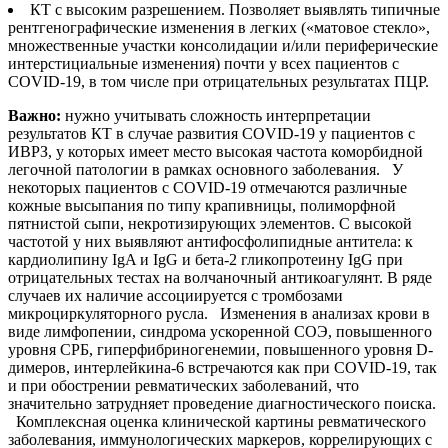
КТ с высоким разрешением. Позволяет выявлять типичные
рентгенографические изменения в легких («матовое стекло»,
множественные участки консолидации и/или периферические
интерстициальные изменения) почти у всех пациентов с
COVID-19, в том числе при отрицательных результатах ПЦР.
Важно:
нужно учитывать сложность интерпретации
результатов КТ в случае развития COVID-19 у пациентов с
ИВРЗ, у которых имеет место высокая частота коморбидной
легочной патологии в рамках основного заболевания. У
некоторых пациентов с COVID-19 отмечаются различные
кожные высыпания по типу крапивницы, полиморфной
пятнистой сыпи, некротизирующих элементов. С высокой
частотой у них выявляют антифосфолипидные антитела: к
кардиолипину IgA и IgG и бета-2 гликопротеину IgG при
отрицательных тестах на волчаночный антикоагулянт. В ряде
случаев их наличие ассоциируется с тромбозами
микроциркуляторного русла. Изменения в анализах крови в
виде лимфопении, синдрома ускоренной СОЭ, повышенного
уровня СРБ, гиперфибриногенемии, повышенного уровня D-
димеров, интерлейкина-6 встречаются как при COVID-19, так
и при обострении ревматических заболеваний, что
значительно затрудняет проведение диагностического поиска.
Комплексная оценка клинической картины ревматического
заболевания, иммунологических маркеров, коррелирующих с