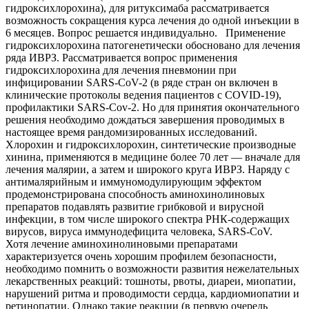
гидроксихлорохина), для ритуксимаба рассматривается
возможность сокращения курса лечения до одной инъекции в
6 месяцев. Вопрос решается индивидуально. Применение
гидроксихлорохина патогенетически обосновано для лечения
ряда ИВРЗ. Рассматривается вопрос применения
гидроксихлорохина для лечения пневмонии при
инфицировании SARS-CoV-2 (в ряде стран он включен в
клинические протоколы ведения пациентов с COVID-19),
профилактики SARS-Cov-2. Но для принятия окончательного
решения необходимо дождаться завершения проводимых в
настоящее время рандомизированных исследований.
Хлорохин и гидроксихлорохин, синтетические производные
хинина, применяются в медицине более 70 лет — вначале для
лечения малярии, а затем и широкого круга ИВРЗ. Наряду с
антималярийным и иммуномодулирующим эффектом
продемонстрирована способность аминохинолиновых
препаратов подавлять развитие грибковой и вирусной
инфекции, в том числе широкого спектра РНК-содержащих
вирусов, вируса иммунодефицита человека, SARS-CoV.
Хотя лечение аминохинолиновыми препаратами
характеризуется очень хорошим профилем безопасности,
необходимо помнить о возможности развития нежелательных
лекарственных реакций: тошноты, рвоты, диареи, миопатии,
нарушений ритма и проводимости сердца, кардиомиопатии и
ретинопатии. Однако такие реакции (в первую очередь