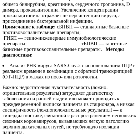
общего билирубина, креатинина, сердечного тропонина, D-
димера, прокальцитонина. Увеличение концентрации
прокальцитонина отражает не персистенцию вируса, а
присоединение бактериальной инфекции.
Примечание к таблице:
сБПВП — стандартные базисные
противовоспалительные препараты;
ГИБП — генно-инженерные иммунобиологические
препараты; тБПВП — таргетные
базисные противовоспалительные препараты.
Методы
диагностики:
Анализ РНК вируса SARS-Cov-2 с использованием ПЦР в
реальном времени в комбинации с обратной транскрипцией
(ОТ-ПЦР) в мазках из носо- или ротоглотки.
Важно: недостаточная чувствительность (ложно-
отрицательные результаты) затрудняет диагностику
заболевания на ранней стадии или может приводить к
преждевременной выписке пациента из стационара, а низкая
специфичность (ложноположительные результаты) — к
гипердиагностике, связанной с распространением нескольких
сезонных коронавирусов, вызывающих легкую патологию
верхних дыхательных путей, не требующую изоляции
пациента.