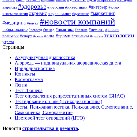
#грузоперевозки
#здоровье
#интерьер
#иллюзия
#инвестиции
#кино
#зарплата
#кризис
#маркетинг
#косметология
#курс_валют
#лукашенко
#новости компаний
#медицина
#наука
#образование
#ремонт
#политика
#россия
#переезд
#пожар
#польша
технологии
#сша
#трамп
#санкции
#спорт
#финансы
#сталь
#футбол
утрата
Страницы
Акупунктурная диагностика
Аюрведа — индивидуальная аюрведическая диета
Иридодиагностика
Контакты
Космограмма
Лента
Тест Люшера
Тест определения репрезентативных систем (БИАС)
Тестирование on-line (Психодиагностика)
Тесты, Психодиагностика, Психоанализ, Самопознание,
Самооценка, Саморазвитие
Цветовой тест отношений (ЦТО)
Новости
строительства и ремонта
.