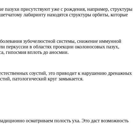
ые пазухи присутствуют уже с рождения, например, структуры
ешетчатому лабиринту находятся структуры орбиты, которые
заболевания зубочелюстной системы, снижение иммунной
ли перкуссии в областях проекции околоносовых пазух,
са, гипосмия вплоть до аносмии.
 естественных соустий, это приводит к нарушению дренажных
устий, патологический круг замыкается.
радиционно осматриваем полость уха. Это даст возможность