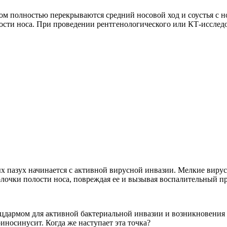
м полностью перекрываются средний носовой ход и соустья с нос
ости носа. При проведении рентгенологического или КТ-исследо
х пазух начинается с активной вирусной инвазии. Мелкие вирус
лочки полости носа, повреждая ее и вызывая воспалительный пр
цдармом для активной бактериальной инвазии и возникновения 
носинусит. Когда же наступает эта точка?