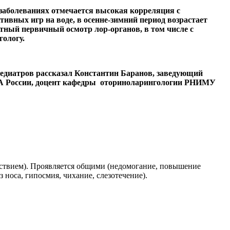
заболеваниях отмечается высокая корреляция с
ивных игр на воде, в осенне-зимний период возрастает
тный первичный осмотр лор-органов, в том числе с
гологу.
 педиатров рассказал Константин Баранов, заведующий
БА России, доцент кафедры оториноларингологии РНИМУ
йствием). Проявляется общими (недомогание, повышение
носа, гипосмия, чихание, слезотечение).