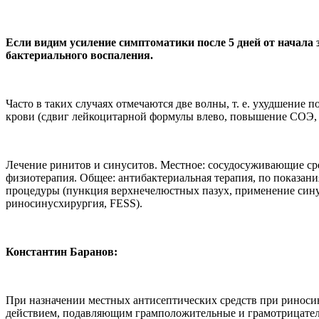
Если видим усиление симптоматики после 5 дней от начала 
бактериального воспаления.
Часто в таких случаях отмечаются две волны, т. е. ухудшение п
крови (сдвиг лейкоцитарной формулы влево, повышение СОЭ, 
Лечение ринитов и синуситов. Местное: сосудосуживающие сре
физиотерапия. Общее: антибактериальная терапия, по показа
процедуры (пункция верхнечелюстных пазух, применение сину
риносинусхирургия, FESS).
Константин Баранов:
При назначении местных антисептических средств при риноси
действием, подавляющим грамположительные и грамотрицатель