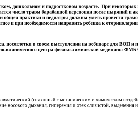
ском, дошкольном и подростковом возрасте. При некоторых 
ется число травм барабанной перепонки после ныряний и акт
чи общей практики и педиатры должны уметь провести грамо
ноз и при необходимости направить ребенка к оториноларин
оса, носоглотки в своем выступлении на вебинаре для ВОП и
чно-клинического центра физико-химической медицины ФМ
равматический (связанный с механическим и химическим возде
е носового дыхания, гиперемия и отек слизистой, выделения из 