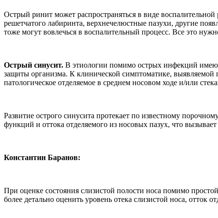
Острый ринит может распространяться в виде воспалительной 
решетчатого лабиринта, верхнечелюстные пазухи, другие появл
тоже могут вовлечься в воспалительный процесс. Все это нужн
Острый синусит.
В этиологии помимо острых инфекций имеют 
защиты организма. К клинической симптоматике, выявляемой п
патологическое отделяемое в среднем носовом ходе и/или стек
Развитие острого синусита протекает по известному порочном
функций и оттока отделяемого из носовых пазух, что вызывае
Константин Баранов:
При оценке состояния слизистой полости носа помимо простой
более детально оценить уровень отека слизистой носа, отток от