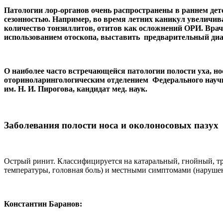
Патологии лор-органов очень распространены в раннем дет
сезонностью. Например, во время летних каникул увеличива
количество тонзиллитов, отитов как осложнений ОРИ. Вра
использованием отоскопа, выставить предварительный диаг
О наиболее часто встречающейся патологии полости уха, н
оториноларингологическим отделением Федерального нау
им. Н. И. Пирогова, кандидат мед. наук.
Заболевания полости носа и околоносовых пазух
Острый ринит. Классифицируется на катаральный, гнойный, т
температуры, головная боль) и местными симптомами (нарушени
Константин Баранов: