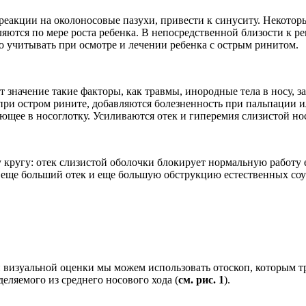
реакции на околоносовые пазухи, привести к синуситу. Некотор
яются по мере роста ребенка. В непосредственной близости к р
о учитывать при осмотре и лечении ребенка с острым ринитом.
значение такие факторы, как травмы, инородные тела в носу, 
ри остром рините, добавляются болезненность при пальпации и
ающее в носоглотку. Усиливаются отек и гиперемия слизистой но
у кругу: отек слизистой оболочки блокирует нормальную работу
т еще больший отек и еще большую обструкцию естественных со
 визуальной оценки мы можем использовать отоскоп, которым т
деляемого из среднего носового хода (
см. рис. 1
).