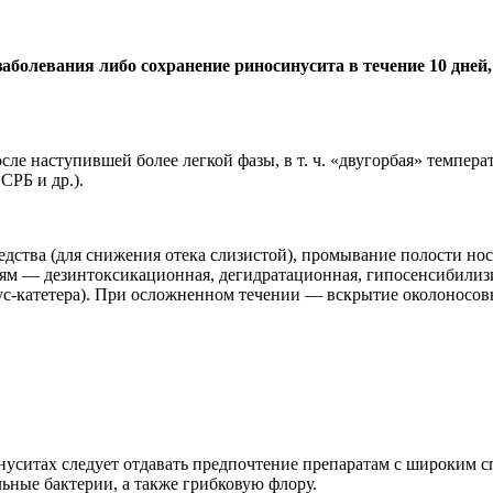
заболевания либо сохранение риносинусита в течение 10 дней
осле наступившей более легкой фазы, в т. ч. «двугорбая» темпер
СРБ и др.).
дства (для снижения отека слизистой), промывание полости но
ниям — дезинтоксикационная, дегидратационная, гипосенсибил
с-катетера). При осложненном течении — вскрытие околоносов
нуситах следует отдавать предпочтение препаратам с широким
ные бактерии, а также грибковую флору.