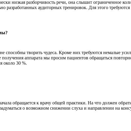
ски низкая разборчивость речи, она слышит ограниченное колич
но разработанных аудиторных тренировок. Для этого требуются 
емы?
 не способны творить чудеса. Кроме них требуются немалые уси
сле получения аппарата мы просим пациентов обращаться повтор
 около 30 %.
сначала обращается к врачу общей практики. На что должен обр
адуматься о возможном снижении слуха и направлении на консу