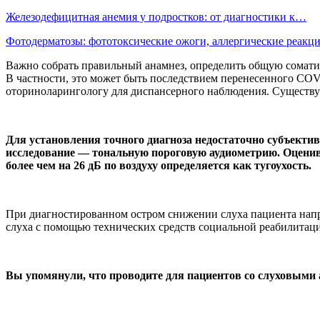
Железодефицитная анемия у подростков: от диагностики к…
Фотодерматозы: фототоксические ожоги, аллергические реак
Важно собрать правильный анамнез, определить общую соматич
В частности, это может быть последствием перенесенного CO
оториноларингологу для диспансерного наблюдения. Существует
Для установления точного диагноза недостаточно субъекти
исследование — тональную пороговую аудиометрию. Оценива
более чем на 26 дБ по воздуху определяется как тугоухость.
При диагностированном остром снижении слуха пациента напр
слуха с помощью технических средств социальной реабилитаци
Вы упомянули, что проводите для пациентов со слуховыми