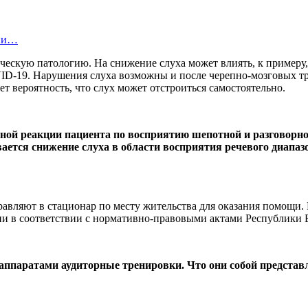
ции…
ескую патологию. На снижение слуха может влиять, к примеру,
VID-19. Нарушения слуха возможны и после черепно-мозговых т
 вероятность, что слух может отстроиться самостоятельно.
вной реакции пациента по восприятию шепотной и разговорн
ется снижение слуха в области восприятия речевого диапазо
авляют в стационар по месту жительства для оказания помощи. 
и в соответствии с нормативно-правовыми актами Республики Б
 аппаратами аудиторные тренировки. Что они собой предста