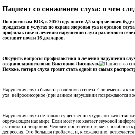
Пациент со снижением слуха: о чем сле
По прогнозам ВОЗ, к 2050 году почти 2,5 млрд человек буду
нуждаться в услугах по охране здоровья уха и органов слу
профилактике и лечению нарушений слуха различного генез
составит почти 16 долларов.
Обсудить вопросы профилактики и лечения нарушений слу
оториноларингологии Викторию Лисоцкую.
Похоже, потеря слуха грозит стать одной из самых распрост
Нарушения слуха бывают различного генеза. Современная класс
уха, нейросенсорное (при данном нарушении повреждаются вос
Нарушения слуха не только существенно ухудшают качество жи
окружающем нас мире. Если мозгу не хватает звуковой инфор
активности нейронов. Человек постепенно теряет способность 
депрессия. Это большая проблема, и, к сожалению, встречается 