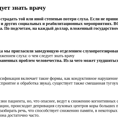
дует знать врачу
т страдать той или иной степенью потери слуха. Если не прин
ха и других социальных и реабилитационных мероприятиях.
ВО
а. По подсчетам, на каждый доллар, вложенный государством
ха мы пригласили заведующую отделением слухопротезиров
раненных проблем человечества. Из-за чего может ухудшиться
ификация включает такие формы, как кондуктивное нарушение сл
приятие и обработка звука), существует также смешанная туго
зни пациента, но, что опаснее, ведут к снижению когнитивных 
мации, происходит депривация слуховых центров коры больших 
разбирать речь, что способствует снижению памяти, в некоторых
она достаточно часто.