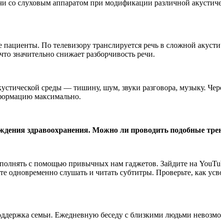
ечи со слуховым аппаратом при модификации различной акустиче
 пациенты. По телевизору транслируется речь в сложной акустиче
что значительно снижает разборчивость речи.
стической среды — тишину, шум, звуки разговора, музыку. Чер
нформацию максимально.
ждения здравоохранения. Можно ли проводить подобные тре
полнять с помощью привычных нам гаджетов. Зайдите на YouTub
йте одновременно слушать и читать субтитры. Проверьте, как у
оддержка семьи. Ежедневную беседу с близкими людьми невозмо