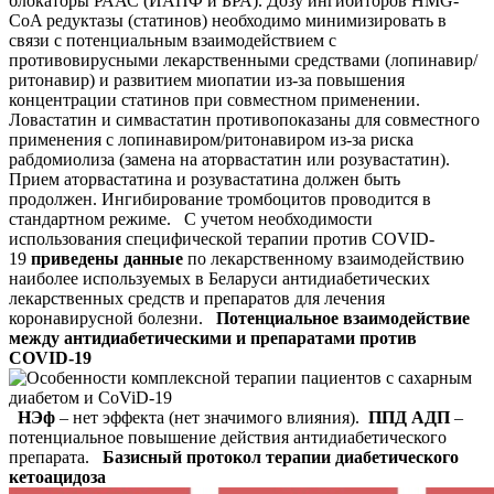
блокаторы РААС (ИАПФ и БРА). Дозу ингибиторов HMG-
CoA редуктазы (статинов) необходимо минимизировать в
связи с потенциальным взаимодействием с
противовирусными лекарственными средствами (лопинавир/
ритонавир) и развитием миопатии из-за повышения
концентрации статинов при совместном применении.
Ловастатин и симвастатин противопоказаны для совместного
применения с лопинавиром/ритонавиром из-за риска
рабдомиолиза (замена на аторвастатин или розувастатин).
Прием аторвастатина и розувастатина должен быть
продолжен. Ингибирование тромбоцитов проводится в
стандартном режиме. С учетом необходимости
использования специфической терапии против COVID-
19
приведены данные
по лекарственному взаимодействию
наиболее используемых в Беларуси антидиабетических
лекарственных средств и препаратов для лечения
коронавирусной болезни.
Потенциальное взаимодействие
между антидиабетическими и препаратами против
COVID-19
НЭф
– нет эффекта (нет значимого влияния).
ППД АДП
–
потенциальное повышение действия антидиабетического
препарата.
Базисный протокол терапии диабетического
кетоацидоза