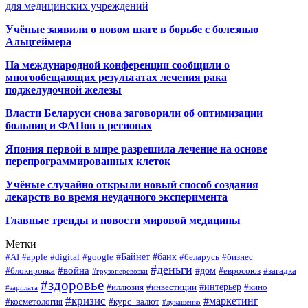
для медицинских учреждений
Учёные заявили о новом шаге в борьбе с болезнью
Альцгеймера
На международной конференции сообщили о
многообещающих результатах лечения рака
поджелудочной железы
Власти Беларуси снова заговорили об оптимизации
больниц и ФАПов в регионах
Япония первой в мире разрешила лечение на основе
перепрограммированных клеток
Учёные случайно открыли новый способ создания
лекарств во время неудачного эксперимента
Главные тренды и новости мировой медицины
Метки
#Байнет
#банк
#AI
#apple
#digital
#google
#беларусь
#бизнес
#деньги
#война
#дом
#блокировка
#евросоюз
#загадка
#грузоперевозки
#здоровье
#интерьер
#иллюзия
#инвестиции
#кино
#зарплата
#кризис
#маркетинг
#косметология
#курс_валют
#лукашенко