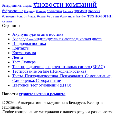
#новости компаний
#медицина
#наука
#образование
#ремонт
#политика
#россия
#переезд
#пожар
#польша
технологии
#сша
#трамп
#санкции
#спорт
#финансы
#сталь
#футбол
утрата
Страницы
Акупунктурная диагностика
Аюрведа — индивидуальная аюрведическая диета
Иридодиагностика
Контакты
Космограмма
Лента
Тест Люшера
Тест определения репрезентативных систем (БИАС)
Тестирование on-line (Психодиагностика)
Тесты, Психодиагностика, Психоанализ, Самопознание,
Самооценка, Саморазвитие
Цветовой тест отношений (ЦТО)
Новости
строительства и ремонта
.
© 2026 - Альтернативная медицина в Беларуси. Все права
защищены.
Любое копирование материалов с нашего ресурса разрешается