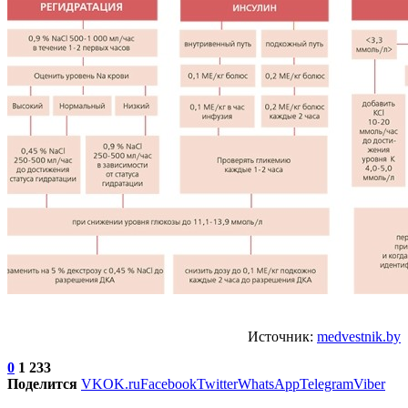
Источник:
medvestnik.by
0
1 233
Поделится
VK
OK.ru
Facebook
Twitter
WhatsApp
Telegram
Viber