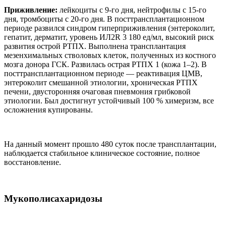
Приживление:
лейкоциты с 9-го дня, нейтрофилы с 15-го
дня, тромбоциты с 20-го дня. В посттрансплантационном
периоде развился синдром гиперприживления (энтероколит,
гепатит, дерматит, уровень ИЛ2R 3 180 ед/мл, высокий риск
развития острой РТПХ. Выполнена трансплантация
мезенхимальных стволовых клеток, полученных из костного
мозга донора ГСК. Развилась острая РТПХ 1 (кожа 1–2). В
посттрансплантационном периоде — реактивация ЦМВ,
энтероколит смешанной этиологии, хроническая РТПХ
печени, двусторонняя очаговая пневмония грибковой
этиологии. Был достигнут устойчивый 100 % химеризм, все
осложнения купированы.
На данный момент прошло 480 суток после трансплантации,
наблюдается стабильное клиническое состояние, полное
восстановление.
Мукополисахаридозы