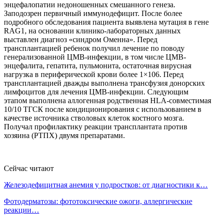
энцефалопатии недоношенных смешанного генеза.
Заподозрен первичный иммунодефицит. После более
подробного обследования пациента выявлена мутация в гене
RAG1, на основании клинико-лабораторных данных
выставлен диагноз «синдром Оменна». Перед
трансплантацией ребенок получил лечение по поводу
генерализованной ЦМВ-инфекции, в том числе ЦМВ-
энцефалита, гепатита, пульмонита, остаточная вирусная
нагрузка в периферической крови более 1×106. Перед
трансплантацией дважды выполнена трансфузия донорских
лимфоцитов для лечения ЦМВ-инфекции. Следующим
этапом выполнена аллогенная родственная HLA-совместимая
10/10 ТГСК после кондиционирования с использованием в
качестве источника стволовых клеток костного мозга.
Получал профилактику реакции трансплантата против
хозяина (РТПХ) двумя препаратами.
Сейчас читают
Железодефицитная анемия у подростков: от диагностики к…
Фотодерматозы: фототоксические ожоги, аллергические
реакции…