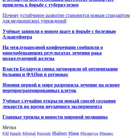
привлечь к борьбе с туберкулезом
Почему устойчивое развитие становится новым стандартом
для медицинских учреждений
Учёные заявили о новом шаге в борьбе с болезнью
Альцгеймера
На международной конференции сообщили о
многообещающих результатах лечения рака
поджелудочной железы
Власти Беларуси снова заговорили об оптимизации
больниц и ФАПов в регионах
Япония первой в мире разрешила лечение на основе
перепрограммированных клеток
Учёные случайно открыли новый способ создания
лекарств во время неудачного эксперимента
Главные тренды и новости мировой медицины
Метки
#Байнет
#банк
#AI
#apple
#digital
#google
#беларусь
#бизнес