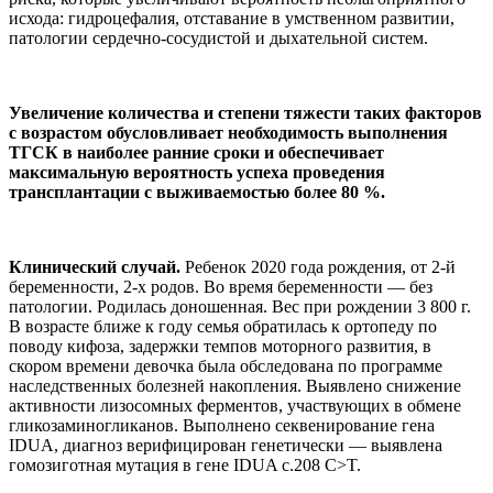
исхода: гидроцефалия, отставание в умственном развитии,
патологии сердечно-сосудистой и дыхательной систем.
Увеличение количества и степени тяжести таких факторов
с возрастом обусловливает необходимость выполнения
ТГСК в наиболее ранние сроки и обеспечивает
максимальную вероятность успеха проведения
трансплантации с выживаемостью более 80 %.
Клинический случай.
Ребенок 2020 года рождения, от 2-й
беременности, 2-х родов. Во время беременности — без
патологии. Родилась доношенная. Вес при рождении 3 800 г.
В возрасте ближе к году семья обратилась к ортопеду по
поводу кифоза, задержки темпов моторного развития, в
скором времени девочка была обследована по программе
наследственных болезней накопления. Выявлено снижение
активности лизосомных ферментов, участвующих в обмене
гликозаминогликанов. Выполнено секвенирование гена
IDUA, диагноз верифицирован генетически — выявлена
гомозиготная мутация в гене IDUA c.208 C>T.