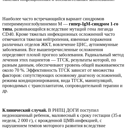
Наиболее часто встречающийся вариант синдромов
гипериммуноглобулинемии М —
гипер-IgM-синдром 1-го
типа
, развивающийся вследствие мутаций гена лиганда
CD40. Кроме тяжелых инфекционных осложнений часто
отмечаются тяжелая нейтропения, язвенные поражения
различных отделов ЖКТ, вовлечение ЦНС, аутоиммунные
заболевания. Все вышеперечисленные осложнения
определяют плохой прогноз заболевания. Радикальный метод
лечения этих пациентов — ТГСК, результаты которой, по
разным данным, обеспечивают уровень общей выживаемости
около 70 %. Эффективность ТГСК зависит от множества
факторов: сопутствующих основному диагнозу осложнений,
режима кондиционирования, вида ТГСК, манипуляций,
проводимых с трансплантатом, сопроводительной терапии и
др.
Клинический случай.
В РНПЦ ДОГИ поступил
недоношенный ребенок, маловесный к сроку гестации (35-я
неделя, 2 000 г), с врожденной ЦМВ-инфекцией, с
нарушением темпов моторного развития вследствие