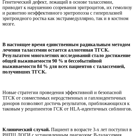
Генетический дефект, лежащий в основе талассемии,
приводит к нарушению созревания эритроцитов, их гемолизу
и развитию неэффективного эритропоэза с гиперплазией
эритроидного ростка как экстрамедуллярно, так и в костном
мозге.
В настоящее время единственным радикальным методом
лечения талассемии остается аллогенная ТГСК.
Результатом многолетних исследований стало достижение
общей выживаемости 90 % и бессобытийной
выживаемости 84 % для всех пациентов с талассемией,
получивших ТГСК.
Новые стратегии проведения эффективной и безопасной
ТГСК от совместимых неродственных и гаплоидентичных
доноров позволяют достичь результатов, приближающихся к
таковым у реципиентов ГСК от HLA-идентичных сиблингов.
Клинический случай.
Пациент в возрасте 3-х лет поступил в
РНПЦ ДОГИ с установленным диагнозом: В-талассемия,