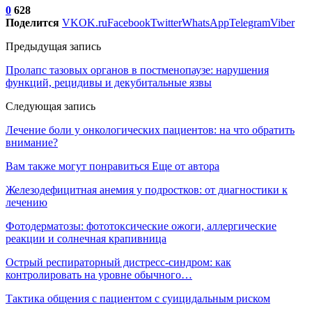
0
628
Поделится
VK
OK.ru
Facebook
Twitter
WhatsApp
Telegram
Viber
Предыдущая запись
Пролапс тазовых органов в постменопаузе: нарушения
функций, рецидивы и декубитальные язвы
Следующая запись
Лечение боли у онкологических пациентов: на что обратить
внимание?
Вам также могут понравиться
Еще от автора
Железодефицитная анемия у подростков: от диагностики к
лечению
Фотодерматозы: фототоксические ожоги, аллергические
реакции и солнечная крапивница
Острый респираторный дистресс-синдром: как
контролировать на уровне обычного…
Тактика общения с пациентом с суицидальным риском