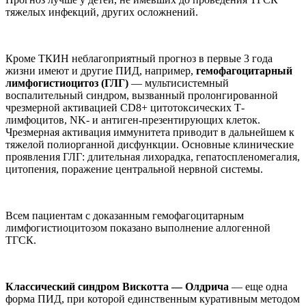
тяжелых инфекций, других осложнений.
Кроме ТКИН неблагоприятный прогноз в первые 3 года
жизни имеют и другие ПИД, например,
гемофагоцитарный
лимфогистиоцитоз (ГЛГ)
— мультисистемный
воспалительный синдром, вызванный пролонгированной
чрезмерной активацией CD8+ цитотоксических Т-
лимфоцитов, NK- и антиген-презентирующих клеток.
Чрезмерная активация иммунитета приводит в дальнейшем к
тяжелой полиорганной дисфункции. Основные клинические
проявления ГЛГ: длительная лихорадка, гепатоспленомегалия,
цитопения, поражение центральной нервной системы.
Всем пациентам с доказанным гемофагоцитарным
лимфогистиоцитозом показано выполнение аллогенной
ТГСК.
Классический синдром Вискотта — Олдрича
— еще одна
форма ПИД, при которой единственным куративным методом