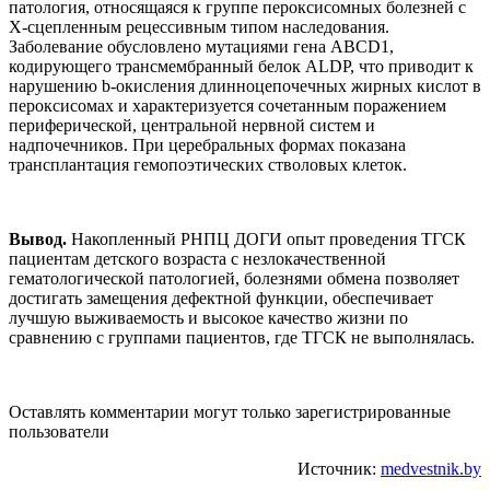
патология, относящаяся к группе пероксисомных болезней с
Х-сцепленным рецессивным типом наследования.
Заболевание обусловлено мутациями гена АВСD1,
кодирующего трансмембранный белок ALDP, что приводит к
нарушению b-окисления длинноцепочечных жирных кислот в
пероксисомах и характеризуется сочетанным поражением
периферической, центральной нервной систем и
надпочечников. При церебральных формах показана
трансплантация гемопоэтических стволовых клеток.
Вывод.
Накопленный РНПЦ ДОГИ опыт проведения ТГСК
пациентам детского возраста с незлокачественной
гематологической патологией, болезнями обмена позволяет
достигать замещения дефектной функции, обеспечивает
лучшую выживаемость и высокое качество жизни по
сравнению с группами пациентов, где ТГСК не выполнялась.
Оставлять комментарии могут только зарегистрированные
пользователи
Источник:
medvestnik.by