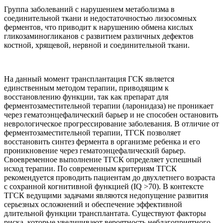
Группа заболеваний с нарушением метаболизма в
соединительной ткани и недостаточностью лизосомных
ферментов, что приводит к нарушению обмена кислых
гликозаминогликанов с развитием различных дефектов
костной, хрящевой, нервной и соединительной ткани.
На данный момент трансплантация ГСК является
единственным методом терапии, приводящим к
восстановлению функции, так как препарат для
ферментозаместительной терапии (ларонидаза) не проникает
через гематоэнцефалический барьер и не способен остановить
неврологическое прогрессирование заболевания. В отличие от
ферментозаместительной терапии, ТГСК позволяет
восстановить синтез фермента в организме ребенка и его
проникновение через гематоэнцефалический барьер.
Своевременное выполнение ТГСК определяет успешный
исход терапии. По современным критериям ТГСК
рекомендуется проводить пациентам до двухлетнего возраста
с сохранной когнитивной функцией (IQ >70). В контексте
ТГСК ведущими задачами являются недопущение развития
серьезных осложнений и обеспечение эффективной
длительной функции трансплантата. Существуют факторы
риска, которые увеличивают вероятность неблагоприятного