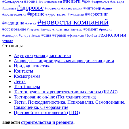
#деньги
#война
#дом
#блокировка
#евросоюз
#загадка
#грузоперевозки
#здоровье
#интерьер
#иллюзия
#инвестиции
#кино
#зарплата
#кризис
#маркетинг
#косметология
#курс_валют
#лукашенко
#новости компаний
#медицина
#наука
#образование
#ремонт
#политика
#россия
#переезд
#пожар
#польша
технологии
#сша
#трамп
#санкции
#спорт
#финансы
#сталь
#футбол
утрата
Страницы
Акупунктурная диагностика
Аюрведа — индивидуальная аюрведическая диета
Иридодиагностика
Контакты
Космограмма
Лента
Тест Люшера
Тест определения репрезентативных систем (БИАС)
Тестирование on-line (Психодиагностика)
Тесты, Психодиагностика, Психоанализ, Самопознание,
Самооценка, Саморазвитие
Цветовой тест отношений (ЦТО)
Новости
строительства и ремонта
.