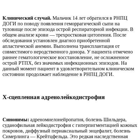
Клинический случай.
Мальчик 14 лет обратился в РНПЦ
ДОГИ по поводу появления геморрагической сыпи на
туловище после эпизода острой респираторной инфекции. В
общем анализе крови — трехростковая цитопения. После
обследования установлен диагноз приобретенной
апластической анемии. Выполнена трансплантация от
совместимого неродственного донора. У пациента отмечено
раннее гематологическое восстановление, не осложненное
острой РТПХ, без значимых инфекционных эпизодов. На
данный момент пациент в удовлетворительном клиническом
состоянии продолжает наблюдение в РНПЦ ДОГИ.
Х-сцепленная адренолейкодистрофия
Синонимы:
адреномиелонейропатия, болезнь Шильдера,
суданофильная лейкодистрофия с гиперпигментацией кожных
покровов, диффузный периаксиальный энцефалит, болезнь
Симерлинга — Крейтцфельда. Это редкая наследственная