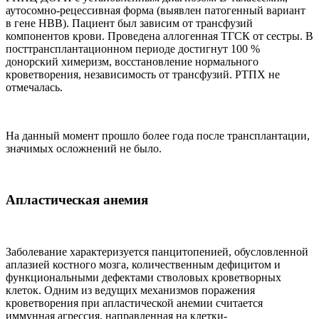
аутосомно-рецессивная форма (выявлен патогенный вариант
в гене HBB). Пациент был зависим от трансфузий
компонентов крови. Проведена аллогенная ТГСК от сестры. В
посттрансплантационном периоде достигнут 100 %
донорский химеризм, восстановление нормального
кроветворения, независимость от трансфузий. РТПХ не
отмечалась.
На данный момент прошло более года после трансплантации,
значимых осложнений не было.
Апластическая анемия
Заболевание характеризуется панцитопенией, обусловленной
аплазией костного мозга, количественным дефицитом и
функциональными дефектами стволовых кроветворных
клеток. Одним из ведущих механизмов поражения
кроветворения при апластической анемии считается
иммунная агрессия, направленная на клетки-