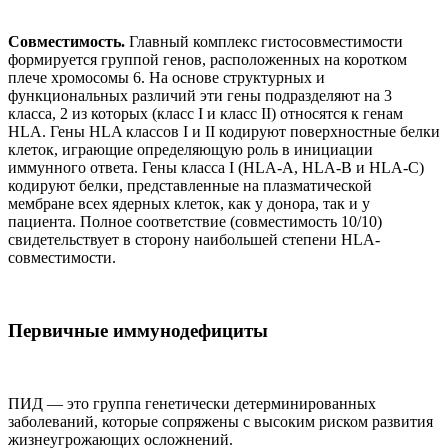
Совместимость.
Главный комплекс гистосовместимости
формируется группой генов, расположенных на коротком
плече хромосомы 6. На основе структурных и
функциональных различий эти гены подразделяют на 3
класса, 2 из которых (класс I и класс II) относятся к генам
HLA. Гены HLA классов I и II кодируют поверхностные белки
клеток, играющие определяющую роль в инициации
иммунного ответа. Гены класса I (HLА-А, HLA-B и HLA-C)
кодируют белки, представленные на плазматической
мембране всех ядерных клеток, как у донора, так и у
пациента. Полное соответствие (совместимость 10/10)
свидетельствует в сторону наибольшей степени HLA-
совместимости.
Первичные иммунодефициты
ПИД — это группа генетически детерминированных
заболеваний, которые сопряжены с высоким риском развития
жизнеугрожающих осложнений.