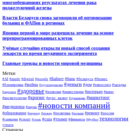
многообещающих результатах лечения рака
поджелудочной железы
Власти Беларуси снова заговорили об оптимизации
больниц и ФАПов в регионах
Япония первой в мире разрешила лечение на основе
перепрограммированных клеток
Учёные случайно открыли новый способ создания
лекарств во время неудачного эксперимента
Главные тренды и новости мировой медицины
Метки
#Байнет
#банк
#AI
#apple
#digital
#google
#беларусь
#бизнес
#деньги
#война
#дом
#блокировка
#евросоюз
#загадка
#грузоперевозки
#здоровье
#интерьер
#иллюзия
#инвестиции
#кино
#зарплата
#кризис
#маркетинг
#косметология
#курс_валют
#лукашенко
#новости компаний
#медицина
#наука
#образование
#ремонт
#политика
#россия
#переезд
#пожар
#польша
технологии
#сша
#трамп
#санкции
#спорт
#финансы
#сталь
#футбол
утрата
Страницы