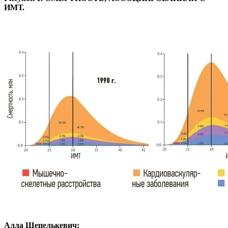
ИМТ.
Алла Шепелькевич: