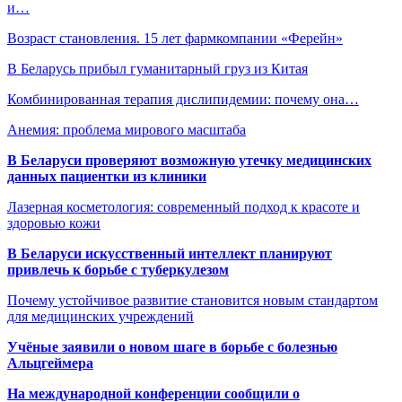
и…
Возраст становления. 15 лет фармкомпании «Ферейн»
В Беларусь прибыл гуманитарный груз из Китая
Комбинированная терапия дислипидемии: почему она…
Анемия: проблема мирового масштаба
В Беларуси проверяют возможную утечку медицинских
данных пациентки из клиники
Лазерная косметология: современный подход к красоте и
здоровью кожи
В Беларуси искусственный интеллект планируют
привлечь к борьбе с туберкулезом
Почему устойчивое развитие становится новым стандартом
для медицинских учреждений
Учёные заявили о новом шаге в борьбе с болезнью
Альцгеймера
На международной конференции сообщили о