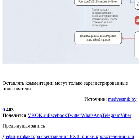
Оставлять комментарии могут только зарегистрированные
пользователи
Источник:
medvestnik.by
0
403
Поделится
VK
OK.ru
Facebook
Twitter
WhatsApp
Telegram
Viber
Предыдущая запись
Дефицит фактора свертывания FXII: риски кровотечения или