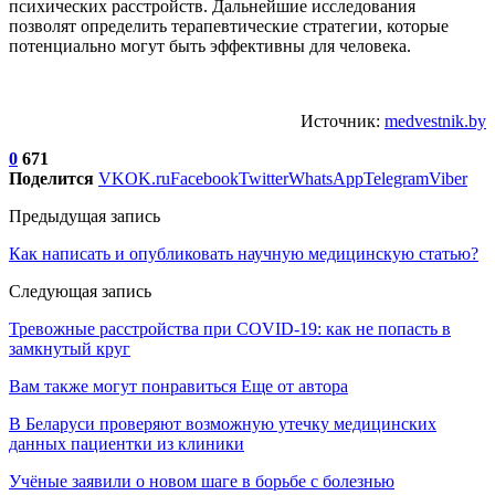
психических расстройств. Дальнейшие исследования
позволят определить терапевтические стратегии, которые
потенциально могут быть эффективны для человека.
Источник:
medvestnik.by
0
671
Поделится
VK
OK.ru
Facebook
Twitter
WhatsApp
Telegram
Viber
Предыдущая запись
Как написать и опубликовать научную медицинскую статью?
Следующая запись
Тревожные расстройства при COVID-19: как не попасть в
замкнутый круг
Вам также могут понравиться
Еще от автора
В Беларуси проверяют возможную утечку медицинских
данных пациентки из клиники
Учёные заявили о новом шаге в борьбе с болезнью