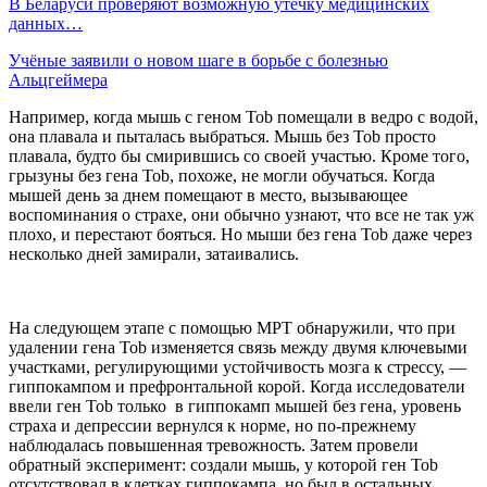
В Беларуси проверяют возможную утечку медицинских
данных…
Учёные заявили о новом шаге в борьбе с болезнью
Альцгеймера
Например, когда мышь с геном Tob помещали в ведро с водой,
она плавала и пыталась выбраться. Мышь без Tob просто
плавала, будто бы смирившись со своей участью. Кроме того,
грызуны без гена Tob, похоже, не могли обучаться. Когда
мышей день за днем помещают в место, вызывающее
воспоминания о страхе, они обычно узнают, что все не так уж
плохо, и перестают бояться. Но мыши без гена Tob даже через
несколько дней замирали, затаивались.
На следующем этапе с помощью МРТ обнаружили, что при
удалении гена Tob изменяется связь между двумя ключевыми
участками, регулирующими устойчивость мозга к стрессу, —
гиппокампом и префронтальной корой. Когда исследователи
ввели ген Tob только в гиппокамп мышей без гена, уровень
страха и депрессии вернулся к норме, но по-прежнему
наблюдалась повышенная тревожность. Затем провели
обратный эксперимент: создали мышь, у которой ген Tob
отсутствовал в клетках гиппокампа, но был в остальных