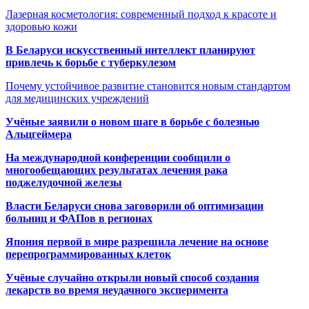
Лазерная косметология: современный подход к красоте и
здоровью кожи
В Беларуси искусственный интеллект планируют
привлечь к борьбе с туберкулезом
Почему устойчивое развитие становится новым стандартом
для медицинских учреждений
Учёные заявили о новом шаге в борьбе с болезнью
Альцгеймера
На международной конференции сообщили о
многообещающих результатах лечения рака
поджелудочной железы
Власти Беларуси снова заговорили об оптимизации
больниц и ФАПов в регионах
Япония первой в мире разрешила лечение на основе
перепрограммированных клеток
Учёные случайно открыли новый способ создания
лекарств во время неудачного эксперимента