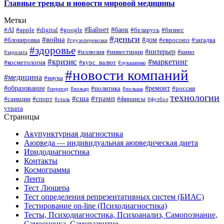
Главные тренды и новости мировой медицины
Метки
#Байнет
#банк
#AI
#apple
#digital
#google
#беларусь
#бизнес
#деньги
#война
#дом
#блокировка
#евросоюз
#загадка
#грузоперевозки
#здоровье
#интерьер
#иллюзия
#инвестиции
#кино
#зарплата
#кризис
#маркетинг
#косметология
#курс_валют
#лукашенко
#новости компаний
#медицина
#наука
#образование
#ремонт
#политика
#россия
#переезд
#пожар
#польша
технологии
#сша
#трамп
#санкции
#спорт
#финансы
#сталь
#футбол
утрата
Страницы
Акупунктурная диагностика
Аюрведа — индивидуальная аюрведическая диета
Иридодиагностика
Контакты
Космограмма
Лента
Тест Люшера
Тест определения репрезентативных систем (БИАС)
Тестирование on-line (Психодиагностика)
Тесты, Психодиагностика, Психоанализ, Самопознание,
Самооценка, Саморазвитие