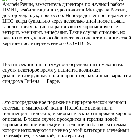
Андрей Рачин, заместитель директора по научной работе
НМИЦ реабилитации и курортологии Минздрава России,
доктор мед. наук, профессор. Непосредственное поражение
ЦНС, когда буквально через несколько дней после начала
заболевания у пациента развиваются коронавирусные
энтерит, менингит, энцефалит. Такие случаи описаны, но
важно понять, какие особенности возникают в клинической
картине после перенесенного COVID-19.
Постинфекционный иммуноопосредованный механизм:
спустя некоторое время у пациента возникает
демиелинизирующая полинейропатия, различные варианты
синдрома Гийена — Барре.
Это опосредованное поражение периферической нервной
системы и мышечной ткани. Подобные варианты и
полинейропатических, и миопатических синдромов хорошо
описаны. В таком случае проводится и терапия новой
коронавирусной инфекции, и лечение по базовым схемам,
которые используются именно у этой категории (лечебный
плазмаферез, гаммаглобулинотерапия).