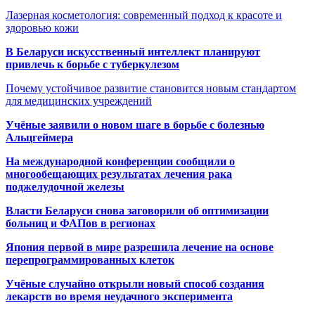
Лазерная косметология: современный подход к красоте и
здоровью кожи
В Беларуси искусственный интеллект планируют
привлечь к борьбе с туберкулезом
Почему устойчивое развитие становится новым стандартом
для медицинских учреждений
Учёные заявили о новом шаге в борьбе с болезнью
Альцгеймера
На международной конференции сообщили о
многообещающих результатах лечения рака
поджелудочной железы
Власти Беларуси снова заговорили об оптимизации
больниц и ФАПов в регионах
Япония первой в мире разрешила лечение на основе
перепрограммированных клеток
Учёные случайно открыли новый способ создания
лекарств во время неудачного эксперимента