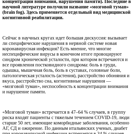
концентрации внимания, нарушения памяти). Последние в
научной литературе получили название «мозговой туман»
(brain fog). Здесь применяется отдельный вид медицинской
когнитивной реабилитации.
Сейчас в научных кругах идет большая дискуссия: вызывает
ли специфические нарушения в нервной системе новая
коронавирусная инфекция? Есть мнение, что многие
неспецифические вирусы в конечном итоге провоцируют
синдром хронической усталости, при котором встречаются и
все проявления постковидного синдрома: боль в груди,
одышка, мышечная боль, боль в суставах, головные боли,
патологическая усталость (астения), расстройство обоняния и
вкуса, расстройство сна, когнитивные нарушения —
«мозговой туман», неспособность к концентрации внимания
и нарушение памяти.
«Мозговой туман» встречается в 47–64 % случаев, в группу
риска входят пациенты с тяжелым течением COVID-19, люди
старше 50 лет, имеющие коморбидные заболевания, особенно
АГ, СД и ожирение. По данным итальянских ученых, диабет
при коронавирусной инфекции встречается в 34 % случаев.