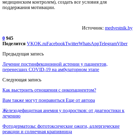
медицинским контролем), создать все условия для
поддержания мотивации.
Источник:
medvestnik.by
0
945
Поделится
VK
OK.ru
Facebook
Twitter
WhatsApp
Telegram
Viber
Предыдущая запись
Лечение постинфекционной астении у пациентов,
перенесших COVID-19 на амбулаторном этапе
Следующая запись
Как выстроить отношения с онкопациентом?
Вам также могут понравиться
Еще от автора
Железодефицитная анемия у подростков: от диагностики к
лечению
Фотодерматозы: фототоксические ожоги, аллергические
реакции и солнечная крапивница