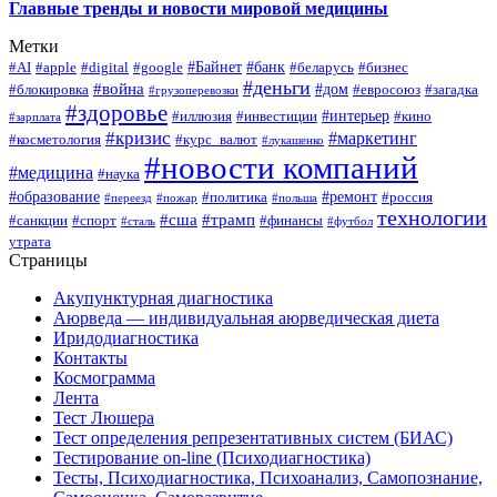
Главные тренды и новости мировой медицины
Метки
#Байнет
#банк
#AI
#apple
#digital
#google
#беларусь
#бизнес
#деньги
#война
#дом
#блокировка
#евросоюз
#загадка
#грузоперевозки
#здоровье
#интерьер
#иллюзия
#инвестиции
#кино
#зарплата
#кризис
#маркетинг
#косметология
#курс_валют
#лукашенко
#новости компаний
#медицина
#наука
#образование
#ремонт
#политика
#россия
#переезд
#пожар
#польша
технологии
#сша
#трамп
#санкции
#спорт
#финансы
#сталь
#футбол
утрата
Страницы
Акупунктурная диагностика
Аюрведа — индивидуальная аюрведическая диета
Иридодиагностика
Контакты
Космограмма
Лента
Тест Люшера
Тест определения репрезентативных систем (БИАС)
Тестирование on-line (Психодиагностика)
Тесты, Психодиагностика, Психоанализ, Самопознание,