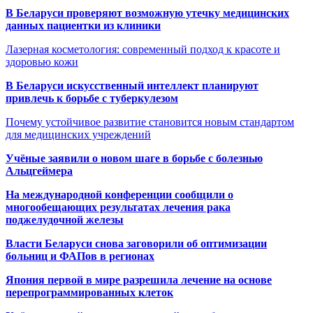
В Беларуси проверяют возможную утечку медицинских
данных пациентки из клиники
Лазерная косметология: современный подход к красоте и
здоровью кожи
В Беларуси искусственный интеллект планируют
привлечь к борьбе с туберкулезом
Почему устойчивое развитие становится новым стандартом
для медицинских учреждений
Учёные заявили о новом шаге в борьбе с болезнью
Альцгеймера
На международной конференции сообщили о
многообещающих результатах лечения рака
поджелудочной железы
Власти Беларуси снова заговорили об оптимизации
больниц и ФАПов в регионах
Япония первой в мире разрешила лечение на основе
перепрограммированных клеток