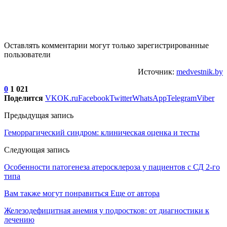
Оставлять комментарии могут только зарегистрированные
пользователи
Источник:
medvestnik.by
0
1 021
Поделится
VK
OK.ru
Facebook
Twitter
WhatsApp
Telegram
Viber
Предыдущая запись
Геморрагический синдром: клиническая оценка и тесты
Следующая запись
Особенности патогенеза атеросклероза у пациентов с СД 2-го
типа
Вам также могут понравиться
Еще от автора
Железодефицитная анемия у подростков: от диагностики к
лечению