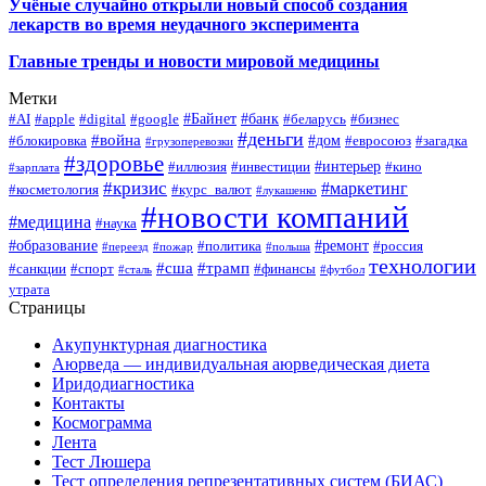
Учёные случайно открыли новый способ создания
лекарств во время неудачного эксперимента
Главные тренды и новости мировой медицины
Метки
#Байнет
#банк
#AI
#apple
#digital
#google
#беларусь
#бизнес
#деньги
#война
#дом
#блокировка
#евросоюз
#загадка
#грузоперевозки
#здоровье
#интерьер
#иллюзия
#инвестиции
#кино
#зарплата
#кризис
#маркетинг
#косметология
#курс_валют
#лукашенко
#новости компаний
#медицина
#наука
#образование
#ремонт
#политика
#россия
#переезд
#пожар
#польша
технологии
#сша
#трамп
#санкции
#спорт
#финансы
#сталь
#футбол
утрата
Страницы
Акупунктурная диагностика
Аюрведа — индивидуальная аюрведическая диета
Иридодиагностика
Контакты
Космограмма
Лента
Тест Люшера
Тест определения репрезентативных систем (БИАС)