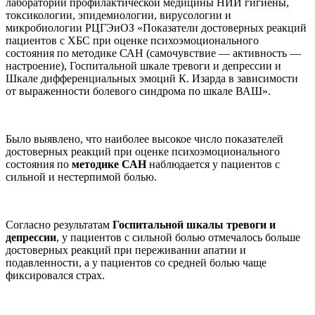
лаборатории профилактической медицины НИИ гигиены,
токсикологии, эпидемиологии, вирусологии и
микробиологии РЦГЭиОЗ «Показатели достоверных реакций
пациентов с ХБС при оценке психоэмоционального
состояния по методике САН (самочувствие — активность —
настроение), Госпитальной шкале тревоги и депрессии и
Шкале дифференциальных эмоций К. Изарда в зависимости
от выраженности болевого синдрома по шкале ВАШ».
Было выявлено, что наиболее высокое число показателей
достоверных реакций при оценке психоэмоционального
состояния по
методике САН
наблюдается у пациентов с
сильной и нестерпимой болью.
Согласно результатам
Госпитальной шкалы тревоги и
депрессии
, у пациентов с сильной болью отмечалось больше
достоверных реакций при переживании апатии и
подавленности, а у пациентов со средней болью чаще
фиксировался страх.