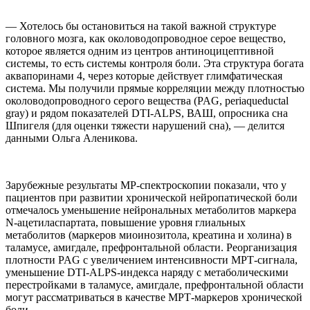
— Хотелось бы остановиться на такой важной структуре
головного мозга, как околоводопроводное серое вещество,
которое является одним из центров антиноцицептивной
системы, то есть системы контроля боли. Эта структура богата
аквапоринами 4, через которые действует глимфатическая
система. Мы получили прямые корреляции между плотностью
околоводопроводного серого вещества (PAG, periaqueductal
gray) и рядом показателей DTI-ALPS, ВАШ, опросника сна
Шпигеля (для оценки тяжести нарушений сна), — делится
данными Ольга Аленикова.
Зарубежные результаты МР-спектроскопии показали, что у
пациентов при развитии хронической нейропатической боли
отмечалось уменьшение нейрональных метаболитов маркера
N-ацетиласпартата, повышение уровня глиальных
метаболитов (маркеров миоинозитола, креатина и холина) в
таламусе, амигдале, префронтальной области. Реорганизация
плотности PAG с увеличением интенсивности МРТ-сигнала,
уменьшение DTI-ALPS-индекса наряду с метаболическими
перестройками в таламусе, амигдале, префронтальной области
могут рассматриваться в качестве МРТ-маркеров хронической
боли.