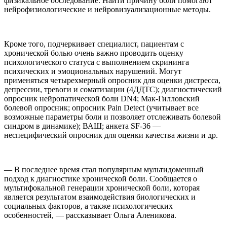
физикальное обследование. Найти причину боли помогают
нейрофизиологические и нейровизуализационные методы.
Кроме того, подчеркивает специалист, пациентам с
хронической болью очень важно проводить оценку
психологического статуса с выполнением скрининга
психических и эмоциональных нарушений. Могут
применяться четырехмерный опросник для оценки дистресса,
депрессии, тревоги и соматизации (4ДДТС); диагностический
опросник нейропатической боли DN4; Мак-Гилловский
болевой опросник; опросник Pain Detect (учитывает все
возможные параметры боли и позволяет отслеживать болевой
синдром в динамике); ВАШ; анкета SF-36 —
неспецифический опросник для оценки качества жизни и др.
— В последнее время стал популярным мультидоменный
подход к диагностике хронической боли. Сообщается о
мультифокальной генерации хронической боли, которая
является результатом взаимодействия биологических и
социальных факторов, а также психологических
особенностей, — рассказывает Ольга Аленикова.