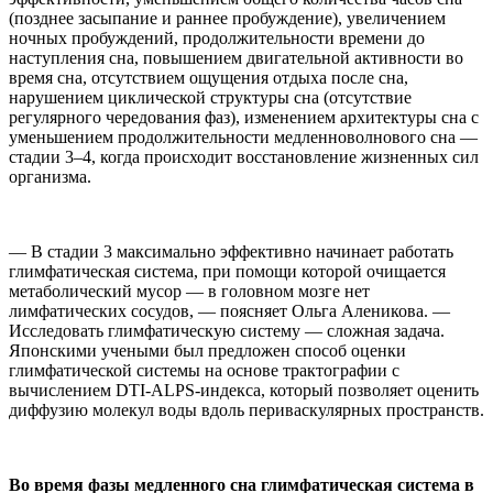
(позднее засыпание и раннее пробуждение), увеличением
ночных пробуждений, продолжительности времени до
наступления сна, повышением двигательной активности во
время сна, отсутствием ощущения отдыха после сна,
нарушением циклической структуры сна (отсутствие
регулярного чередования фаз), изменением архитектуры сна с
уменьшением продолжительности медленноволнового сна —
стадии 3–4, когда происходит восстановление жизненных сил
организма.
— В стадии 3 максимально эффективно начинает работать
глимфатическая система, при помощи которой очищается
метаболический мусор — в головном мозге нет
лимфатических сосудов, — поясняет Ольга Аленикова. —
Исследовать глимфатическую систему — сложная задача.
Японскими учеными был предложен способ оценки
глимфатической системы на основе трактографии с
вычислением DTI-ALPS-индекса, который позволяет оценить
диффузию молекул воды вдоль периваскулярных пространств.
Во время фазы медленного сна глимфатическая система в