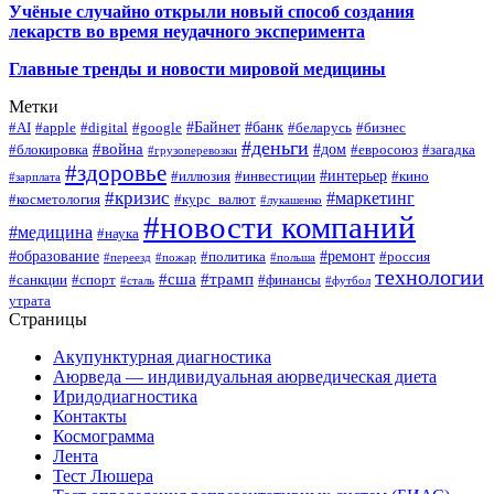
Учёные случайно открыли новый способ создания
лекарств во время неудачного эксперимента
Главные тренды и новости мировой медицины
Метки
#Байнет
#банк
#AI
#apple
#digital
#google
#беларусь
#бизнес
#деньги
#война
#дом
#блокировка
#евросоюз
#загадка
#грузоперевозки
#здоровье
#интерьер
#иллюзия
#инвестиции
#кино
#зарплата
#кризис
#маркетинг
#косметология
#курс_валют
#лукашенко
#новости компаний
#медицина
#наука
#образование
#ремонт
#политика
#россия
#переезд
#пожар
#польша
технологии
#сша
#трамп
#санкции
#спорт
#финансы
#сталь
#футбол
утрата
Страницы
Акупунктурная диагностика
Аюрведа — индивидуальная аюрведическая диета
Иридодиагностика
Контакты
Космограмма
Лента
Тест Люшера