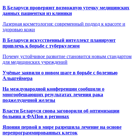
В Беларуси проверяют возможную утечку медицинских
данных пациентки из клиники
Лазерная косметология: современный подход к красоте и
здоровью кожи
В Беларуси искусственный интеллект планируют
привлечь к борьбе с туберкулезом
Почему устойчивое развитие становится новым стандартом
для медицинских учреждений
Учёные заявили о новом шаге в борьбе с болезнью
Альцгеймера
На международной конференции сообщили о
многообещающих результатах лечения рака
поджелудочной железы
Власти Беларуси снова заговорили об оптимизации
больниц и ФАПов в регионах
Япония первой в мире разрешила лечение на основе
перепрограммированных клеток