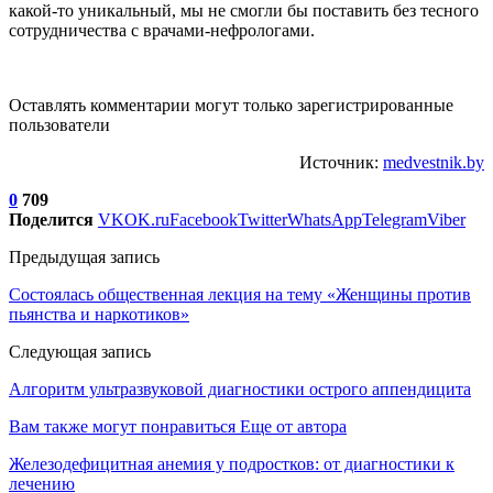
какой-то уникальный, мы не смогли бы поставить без тесного
сотрудничества с врачами-нефрологами.
Оставлять комментарии могут только зарегистрированные
пользователи
Источник:
medvestnik.by
0
709
Поделится
VK
OK.ru
Facebook
Twitter
WhatsApp
Telegram
Viber
Предыдущая запись
Состоялась общественная лекция на тему «Женщины против
пьянства и наркотиков»
Следующая запись
Алгоритм ультразвуковой диагностики острого аппендицита
Вам также могут понравиться
Еще от автора
Железодефицитная анемия у подростков: от диагностики к
лечению