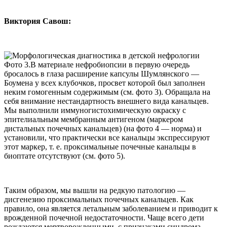
Виктория Савош:
Фото 3.В материале нефробиопсии в первую очередь
бросалось в глаза расширение капсулы Шумлянского —
Боумена у всех клубочков, просвет которой был заполнен
неким гомогенным содержимым (см. фото 3). Обращала на
себя внимание нестандартность внешнего вида канальцев.
Мы выполнили иммуногистохимическую окраску с
эпителиальным мембранным антигеном (маркером
дистальных почечных канальцев) (на фото 4 — норма) и
установили, что практически все канальцы экспрессируют
этот маркер, т. е. проксимальные почечные канальцы в
биоптате отсутствуют (см. фото 5).
Таким образом, мы вышли на редкую патологию —
дисгенезию проксимальных почечных канальцев. Как
правило, она является летальным заболеванием и приводит к
врожденной почечной недостаточности. Чаще всего дети
рождаются мертворожденными, с признаками синдрома