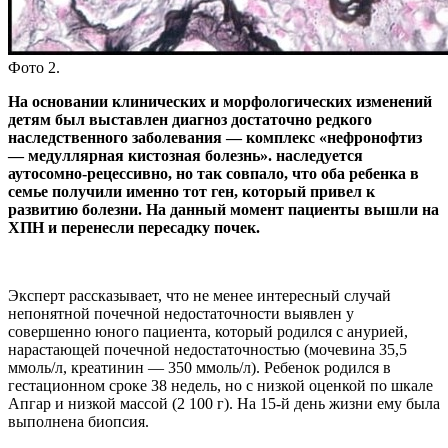
Фото 2.
На основании клинических и морфологических изменений
детям был выставлен диагноз достаточно редкого
наследственного заболевания — комплекс «нефронофтиз
— медуллярная кистозная болезнь». наследуется
аутосомно-рецессивно, но так совпало, что оба ребенка в
семье получили именно тот ген, который привел к
развитию болезни. На данный момент пациенты вышли на
ХПН и перенесли пересадку почек.
Эксперт рассказывает, что не менее интересный случай
непонятной почечной недостаточности выявлен у
совершенно юного пациента, который родился с анурией,
нарастающей почечной недостаточностью (мочевина 35,5
ммоль/л, креатинин — 350 ммоль/л). Ребенок родился в
гестационном сроке 38 недель, но с низкой оценкой по шкале
Апгар и низкой массой (2 100 г). На 15-й день жизни ему была
выполнена биопсия.