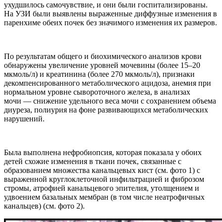
ухудшилось самочувствие, и они были госпитализированы.
На УЗИ были выявлены выраженные диффузные изменения в
паренхиме обеих почек без значимого изменения их размеров.
По результатам общего и биохимического анализов крови
обнаружены увеличение уровней мочевины (более 15–20
мкмоль/л) и креатинина (более 270 мкмоль/л), признаки
декомпенсированного метаболического ацидоза, анемия при
нормальном уровне сывороточного железа, в анализах
мочи — снижение удельного веса мочи с сохранением объема
диуреза, полиурия на фоне развивающихся метаболических
нарушений.
Была выполнена нефробиопсия, которая показала у обоих
детей схожие изменения в ткани почек, связанные с
образованием множества канальцевых кист (см. фото 1) с
выраженной круглоклеточной инфильтрацией и фиброзом
стромы, атрофией канальцевого эпителия, утолщением и
удвоением базальных мембран (в том числе неатрофичных
канальцев) (см. фото 2).