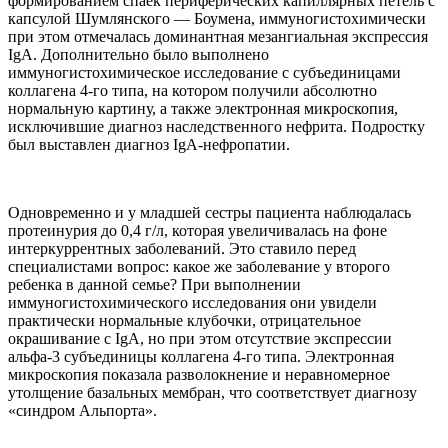
формированием спаек периферических капиллярных петель с
капсулой Шумлянского — Боумена, иммуногистохимически
при этом отмечалась доминантная мезангиальная экспрессия
IgA. Дополнительно было выполнено
иммуногистохимическое исследование с субъединицами
коллагена 4-го типа, на котором получили абсолютно
нормальную картину, а также электронная микроскопия,
исключившие диагноз наследственного нефрита. Подростку
был выставлен диагноз IgA-нефропатии.
Одновременно и у младшей сестры пациента наблюдалась
протеинурия до 0,4 г/л, которая увеличивалась на фоне
интеркуррентных заболеваний. Это ставило перед
специалистами вопрос: какое же заболевание у второго
ребенка в данной семье? При выполнении
иммуногистохимического исследования они увидели
практически нормальные клубочки, отрицательное
окрашивание с IgА, но при этом отсутствие экспрессии
альфа-3 субъединицы коллагена 4-го типа. Электронная
микроскопия показала разволокнение и неравномерное
утолщение базальных мембран, что соответствует диагнозу
«синдром Альпорта».