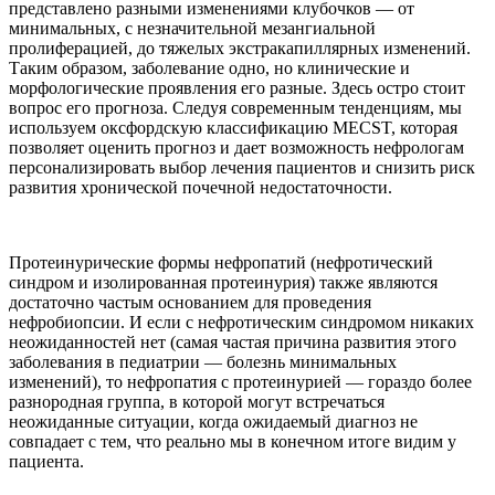
представлено разными изменениями клубочков — от
минимальных, с незначительной мезангиальной
пролиферацией, до тяжелых экстракапиллярных изменений.
Таким образом, заболевание одно, но клинические и
морфологические проявления его разные. Здесь остро стоит
вопрос его прогноза. Следуя современным тенденциям, мы
используем оксфордскую классификацию MECST, которая
позволяет оценить прогноз и дает возможность нефрологам
персонализировать выбор лечения пациентов и снизить риск
развития хронической почечной недостаточности.
Протеинурические формы нефропатий (нефротический
синдром и изолированная протеинурия) также являются
достаточно частым основанием для проведения
нефробиопсии. И если с нефротическим синдромом никаких
неожиданностей нет (самая частая причина развития этого
заболевания в педиатрии — болезнь минимальных
изменений), то нефропатия с протеинурией — гораздо более
разнородная группа, в которой могут встречаться
неожиданные ситуации, когда ожидаемый диагноз не
совпадает с тем, что реально мы в конечном итоге видим у
пациента.