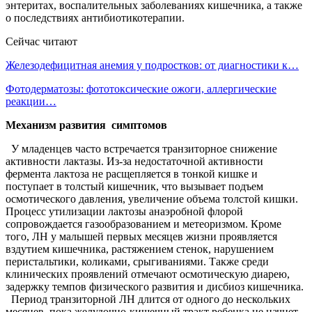
энтеритах, воспалительных заболеваниях кишечника, а также
о последствиях антибиотикотерапии.
Сейчас читают
Железодефицитная анемия у подростков: от диагностики к…
Фотодерматозы: фототоксические ожоги, аллергические
реакции…
Механизм развития симптомов
У младенцев часто встречается транзиторное снижение
активности лактазы. Из-за недостаточной активности
фермента лактоза не расщепляется в тонкой кишке и
поступает в толстый кишечник, что вызывает подъем
осмотического давления, увеличение объема толстой кишки.
Процесс утилизации лактозы анаэробной флорой
сопровождается газообразованием и метеоризмом. Кроме
того, ЛН у малышей первых месяцев жизни проявляется
вздутием кишечника, растяжением стенок, нарушением
перистальтики, коликами, срыгиваниями. Также среди
клинических проявлений отмечают осмотическую диарею,
задержку темпов физического развития и дисбиоз кишечника.
Период транзиторной ЛН длится от одного до нескольких
месяцев, пока желудочно-кишечный тракт ребенка не начнет