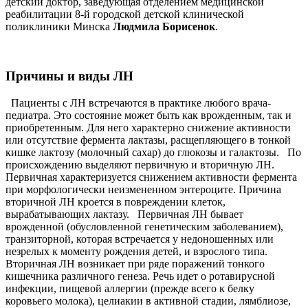
детский доктор, заведующая отделением медицинской
реабилитации 8-й городской детской клинической
поликлиники Минска
Людмила Борисенок
.
Причины и виды ЛН
Пациенты с ЛН встречаются в практике любого врача-
педиатра. Это состояние может быть как врожденным, так и
приобретенным. Для него характерно снижение активности
или отсутствие фермента лактазы, расщепляющего в тонкой
кишке лактозу (молочный сахар) до глюкозы и галактозы. По
происхождению выделяют первичную и вторичную ЛН.
Первичная характеризуется снижением активности фермента
при морфологически неизмененном энтероците. Причина
вторичной ЛН кроется в повреждении клеток,
вырабатывающих лактазу. Первичная ЛН бывает
врожденной (обусловленной генетическим заболеванием),
транзиторной, которая встречается у недоношенных или
незрелых к моменту рождения детей, и взрослого типа.
Вторичная ЛН возникает при ряде поражений тонкого
кишечника различного генеза. Речь идет о ротавирусной
инфекции, пищевой аллергии (прежде всего к белку
коровьего молока), целиакии в активной стадии, лямблиозе,