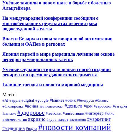
Учёные заявили о новом шаге в борьбе с болезнью
Альцгеймера
На международной конференции сообщили о
многообещающих результатах лечения рака
поджелудочной железы
Власти Беларуси снова заговорили об оптимизации
больниц и ФАПов в регионах
Япония первой в мире разрешила лечение на основе
перепрограммированных клеток
Учёные случайно открыли новый способ создания
лекарств во время неудачного эксперимента
Главные тренды и новости мировой медицины
Метки
#Байнет
#банк
#AI
#apple
#digital
#google
#беларусь
#бизнес
#деньги
#война
#дом
#блокировка
#евросоюз
#загадка
#грузоперевозки
#здоровье
#интерьер
#иллюзия
#инвестиции
#кино
#зарплата
#кризис
#маркетинг
#косметология
#курс_валют
#лукашенко
#новости компаний
#медицина
#наука