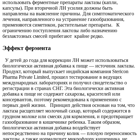
использовать ферментные препараты лактазы (капли,
капсулы). При вторичной ЛН усилия должны быть
направлены на выяснение причины. Для симптоматического
лечения, направленного на устранение газообразования,
применяются симетикон, растительные препараты. К
ограничению поступления лактозы либо назначению
безлактозных смесей прибегают крайне редко.
Эффект фермента
У детей до года для коррекции ЛН может использоваться
биологически активная добавка к пище — источник лактазы.
Продукт, который выпускает индийская компания Stericon
Pharma Private Limited, прошел тестирование в ведущих
международных лабораториях и получил свидетельство о
регистрации в странах СНГ. Эта биологически активная
добавка к пище не содержит сахарозы, красителей или
консервантов, поэтому рекомендована к применению с
первых дней жизни. Принцип действия основан на том, что
лактаза расщепляет молочный сахар, который содержится в
грудном молоке или смесях для кормления, и предотвращает
газообразование в кишечнике ребенка. Таким образом,
биологически активная добавка воздействует
непосредственно на причину колик — плохую переносимость
лактозы, а также нормализует микрофлору кишечника, не