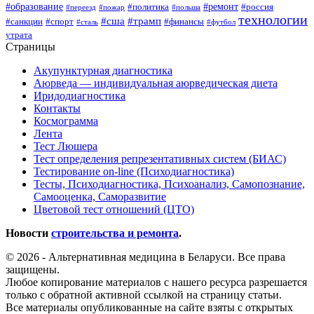
#образование
#ремонт
#политика
#россия
#переезд
#пожар
#польша
технологии
#сша
#трамп
#санкции
#спорт
#финансы
#сталь
#футбол
утрата
Страницы
Акупунктурная диагностика
Аюрведа — индивидуальная аюрведическая диета
Иридодиагностика
Контакты
Космограмма
Лента
Тест Люшера
Тест определения репрезентативных систем (БИАС)
Тестирование on-line (Психодиагностика)
Тесты, Психодиагностика, Психоанализ, Самопознание,
Самооценка, Саморазвитие
Цветовой тест отношений (ЦТО)
Новости
строительства и ремонта
.
© 2026 - Альтернативная медицина в Беларуси. Все права
защищены.
Любое копирование материалов с нашего ресурса разрешается
только с обратной активной ссылкой на страницу статьи.
Все материалы опубликованные на сайте взяты с открытых