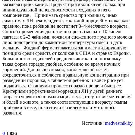
вызывая привыкания. Продукт противопоказан только при
индивидуальной непереносимости входящих в него
компонентов. Принимать средство при коликах, иных
симптомах ЛН рекомендуется с каждой порцией молока, как
правило, пока ребенок не достигнет 3–4-месячного возраста.
Способ применения достаточно прост: смешать 10 капель
лактазы с 2–3 чайными ложками сцеженного грудного молока
либо подогретой до комнатной температуры смеси и дать
малышу. Жидкий фермент лактазы занимает лидирующую
позицию среди средств от коликов в США и странах Европы.
Большинство родителей предпочитают капли, поскольку
такая форма гораздо удобнее, особенно во время ночных
кормлений. Довольно сложно, когда малыш плачет,
сосредоточиться и соблюсти правильную концентрацию при
разведении порошка, а таблеткой ребенок и вовсе рискует
подавиться. С каплями процесс гораздо проще и быстрее.
Критериями эффективной коррекции ЛН у детей раннего
возраста являются нормализация стула, отсутствие метеоризма
и болей в животе, а также соответствующие возрасту темпы
прибавки в весе, показатели физического и моторного
развития.
Источник:
medvestnik.by
0
1 836