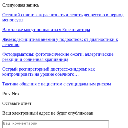
Следующая запись
Осенний сплин: как распознать и лечить депрессию в период
менопаузы
Вам также могут понравиться
Еще от автора
Железодефицитная анемия у подростков: от диагностики к
лечению
Фотодерматозы: фототоксические ожоги, аллергические
реакции и солнечная крапивница
Острый респираторный дистресс-синдром: как
контролировать на уровне обычного…
Тактика общения с пациентом с суицидальным риском
Prev
Next
Оставьте ответ
Ваш электронный адрес не будет опубликован.