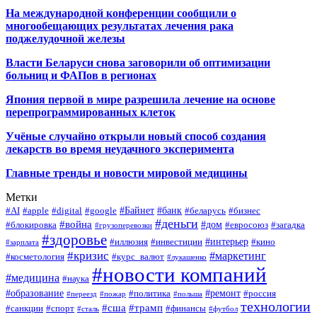
На международной конференции сообщили о
многообещающих результатах лечения рака
поджелудочной железы
Власти Беларуси снова заговорили об оптимизации
больниц и ФАПов в регионах
Япония первой в мире разрешила лечение на основе
перепрограммированных клеток
Учёные случайно открыли новый способ создания
лекарств во время неудачного эксперимента
Главные тренды и новости мировой медицины
Метки
#Байнет
#банк
#AI
#apple
#digital
#google
#беларусь
#бизнес
#деньги
#война
#дом
#блокировка
#евросоюз
#загадка
#грузоперевозки
#здоровье
#интерьер
#иллюзия
#инвестиции
#кино
#зарплата
#кризис
#маркетинг
#косметология
#курс_валют
#лукашенко
#новости компаний
#медицина
#наука
#образование
#ремонт
#политика
#россия
#переезд
#пожар
#польша
технологии
#сша
#трамп
#санкции
#спорт
#финансы
#сталь
#футбол