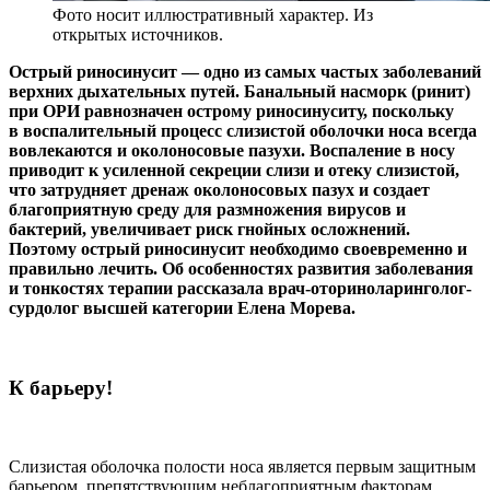
Фото носит иллюстративный характер. Из
открытых источников.
Острый риносинусит — одно из самых частых заболеваний
верхних дыхательных путей. Банальный насморк (ринит)
при ОРИ равнозначен острому риносинуситу, поскольку
в воспалительный процесс слизистой оболочки носа всегда
вовлекаются и околоносовые пазухи. Воспаление в носу
приводит к усиленной секреции слизи и отеку слизистой,
что затрудняет дренаж околоносовых пазух и создает
благоприятную среду для размножения вирусов и
бактерий, увеличивает риск гнойных осложнений.
Поэтому острый риносинусит необходимо своевременно и
правильно лечить. Об особенностях развития заболевания
и тонкостях терапии рассказала врач-оториноларинголог-
сурдолог высшей категории Елена Морева.
К барьеру!
Слизистая оболочка полости носа является первым защитным
барьером, препятствующим неблагоприятным факторам