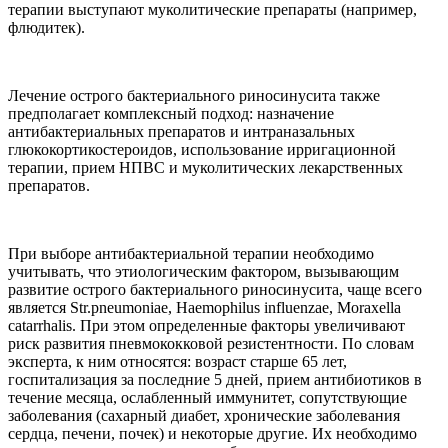
терапии выступают муколитические препараты (например,
флюдитек).
Лечение острого бактериального риносинусита также
предполагает комплексный подход: назначение
антибактериальных препаратов и интраназальных
глюкокортикостероидов, использование ирригационной
терапии, прием НПВС и муколитических лекарственных
препаратов.
При выборе антибактериальной терапии необходимо
учитывать, что этиологическим фактором, вызывающим
развитие острого бактериального риносинусита, чаще всего
является Str.pneumoniae, Haemophilus influenzae, Moraxella
catarrhalis. При этом определенные факторы увеличивают
риск развития пневмококковой резистентности. По словам
эксперта, к ним относятся: возраст старше 65 лет,
госпитализация за последние 5 дней, прием антибиотиков в
течение месяца, ослабленный иммунитет, сопутствующие
заболевания (сахарный диабет, хронические заболевания
сердца, печени, почек) и некоторые другие. Их необходимо