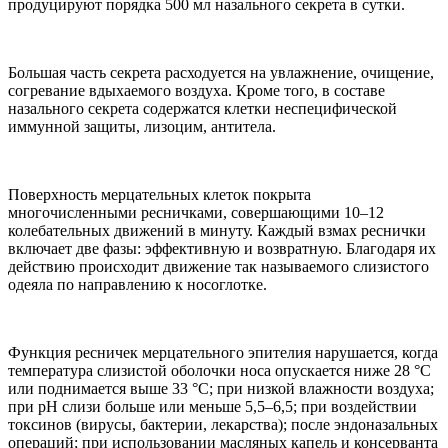
продуцируют порядка 500 мл назального секрета в сутки.
Большая часть секрета расходуется на увлажнение, очищение,
согревание вдыхаемого воздуха. Кроме того, в составе
назального секрета содержатся клетки неспецифической
иммунной защиты, лизоцим, антитела.
Поверхность мерцательных клеток покрыта
многочисленными ресничками, совершающими 10–12
колебательных движений в минуту. Каждый взмах реснички
включает две фазы: эффективную и возвратную. Благодаря их
действию происходит движение так называемого слизистого
одеяла по направлению к носоглотке.
Функция ресничек мерцательного эпителия нарушается, когда
температура слизистой оболочки носа опускается ниже 28 °С
или поднимается выше 33 °С; при низкой влажности воздуха;
при рН слизи больше или меньше 5,5–6,5; при воздействии
токсинов (вирусы, бактерии, лекарства); после эндоназальных
операций; при использовании масляных капель и консерванта