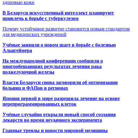
здоровью кожи
В Беларуси искусственный интеллект планируют
привлечь к борьбе с туберкулезом
Почему устойчивое развитие становится новым стандартом
для медицинских учреждений
Учёные заявили о новом шаге в борьбе с болезнью
Альцгеймера
На международной конференции сообщили о
многообещающих результатах лечения рака
поджелудочной железы
Власти Беларуси снова заговорили об оптимизации
больниц и ФАПов в регионах
Япония первой в мире разрешила лечение на основе
перепрограммированных клеток
Учёные случайно открыли новый способ создания
лекарств во время неудачного эксперимента
Главные тренды и новости мировой медицины