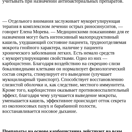
учитывать при назначении антибактериальных препаратов.
— Отдельного внимания заслуживает мукорегулирующая
терапия в комплексном лечении острых риносинуситов, —
говорит Елена Морева. — Медицинскими показаниями для ее
назначения могут быть интенсивный малопродуктивный
кашель, ухудшающий состояние пациента, трудноотделяемая
мокрота гнойного характера, наличие у пациента
хронического заболевания легких. Есть немало средств
с мукорегулирующими свойствами. Одно из них —
карбоцистеин. Благодаря воздействию на секрецию слизи
бокаловидными клетками он нормализует физиологический
состав секрета, стимулирует его выведение (улучшает
мукоцилиарный транспорт). Способствует восстановлению
слизистой оболочки и, как следствие, местного иммунитета.
Кроме того, карбоцистеин оказывает противовоспалительный
эффект, благодаря чему улучшается выведение мокроты,
уменьшается кашель, эффективнее происходит отток секрета
из околоносовых пазух и барабанной полости,
восстанавливается носовое дыхание.
Препараты на основе карбоцистеина действуют на всем