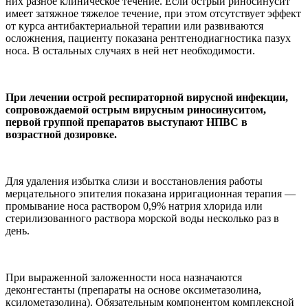
них разное клиническое течение. Если острый риносинусит
имеет затяжное тяжелое течение, при этом отсутствует эффект
от курса антибактериальной терапии или развиваются
осложнения, пациенту показана рентгенодиагностика пазух
носа. В остальных случаях в ней нет необходимости.
При лечении острой респираторной вирусной инфекции,
сопровождаемой острым вирусным риносинуситом,
первой группой препаратов выступают НПВС в
возрастной дозировке.
Для удаления избытка слизи и восстановления работы
мерцательного эпителия показана ирригационная терапия —
промывание носа раствором 0,9% натрия хлорида или
стерилизованного раствора морской воды несколько раз в
день.
При выраженной заложенности носа назначаются
деконгестанты (препараты на основе оксиметазолина,
ксилометазолина). Обязательным компонентом комплексной