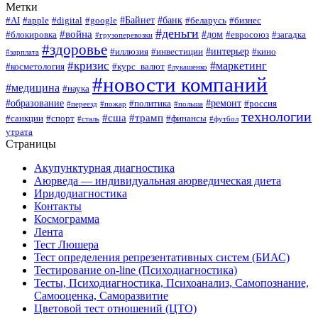
Метки
#Байнет
#банк
#AI
#apple
#digital
#google
#беларусь
#бизнес
#деньги
#война
#дом
#блокировка
#евросоюз
#загадка
#грузоперевозки
#здоровье
#интерьер
#иллюзия
#инвестиции
#кино
#зарплата
#кризис
#маркетинг
#косметология
#курс_валют
#лукашенко
#новости компаний
#медицина
#наука
#образование
#ремонт
#политика
#россия
#переезд
#пожар
#польша
технологии
#сша
#трамп
#санкции
#спорт
#финансы
#сталь
#футбол
утрата
Страницы
Акупунктурная диагностика
Аюрведа — индивидуальная аюрведическая диета
Иридодиагностика
Контакты
Космограмма
Лента
Тест Люшера
Тест определения репрезентативных систем (БИАС)
Тестирование on-line (Психодиагностика)
Тесты, Психодиагностика, Психоанализ, Самопознание,
Самооценка, Саморазвитие
Цветовой тест отношений (ЦТО)