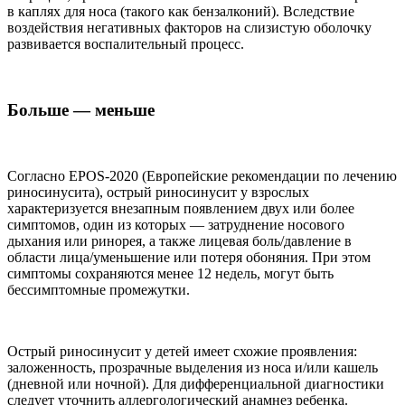
в каплях для носа (такого как бензалконий). Вследствие
воздействия негативных факторов на слизистую оболочку
развивается воспалительный процесс.
Больше — меньше
Согласно EPOS-2020 (Европейские рекомендации по лечению
риносинусита), острый риносинусит у взрослых
характеризуется внезапным появлением двух или более
симптомов, один из которых — затруднение носового
дыхания или ринорея, а также лицевая боль/давление в
области лица/уменьшение или потеря обоняния. При этом
симптомы сохраняются менее 12 недель, могут быть
бессимптомные промежутки.
Острый риносинусит у детей имеет схожие проявления:
заложенность, прозрачные выделения из носа и/или кашель
(дневной или ночной). Для дифференциальной диагностики
следует уточнить аллергологический анамнез ребенка.