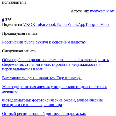
пользователи
Источник:
medvestnik.by
0
326
Поделится
VK
OK.ru
Facebook
Twitter
WhatsApp
Telegram
Viber
Предыдущая запись
Российский рубль рухнул к основным валютам
Следующая запись
Обвал рубля и кризис зависимости: в какой валюте хранить
сбережения, стоит ли инвестировать в недвижимость и
перекладываться в юань?
Вам также могут понравиться
Еще от автора
Железодефицитная анемия у подростков: от диагностики к
лечению
Фотодерматозы: фототоксические ожоги, аллергические
реакции и солнечная крапивница
Острый респираторный дистресс-синдром: как