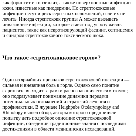
как фарингит и тонзиллит, а также поверхностные инфекции
кожи, известные как пиодермии. Но стрептококковые
инфекции несут и риск серьезных осложнений, если их не
лечить. Иногда стрептококк группы А может вызывать
инвазивные инфекции, которые ставят под угрозу жизнь
пациентов, такие как некротизирующий фасциит, септицемия
и синдром стрептококкового токсического шока.
Что такое «стрептококковое горло»?
Один из ярчайших признаков стрептококковой инфекции —
сильная и внезапная боль в горле. Однако само понятие
фарингита выходит за рамки распознавания его симптомов;
оно подразумевает понимание динамики передачи,
потенциальных осложнений и стратегий лечения и
профилактики. В журнале Heighpubs Otolaryngology and
Rhinology вышел обзор, авторы которого предприняли
попытку дать подробное описание стрептококковой
инфекции, объединив традиционные знания с последними
достижениями в области медицинских исследований.