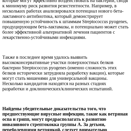
которые могут эффективно воздействовать на бактерии, сводя
к минимуму риск развития резистентности. Например, в
нескольких работах анализировался потенциал нового бета-
лактамного антибиотика, который демонстрирует
повышенную устойчивость к штаммам Streptococcus pyogenes,
продуцирующим бета-лактамазы, и потенциально может стать
более эффективной альтернативой лечения пациентов с
лекарственно-устойчивыми инфекциями.
Также в последнее время удалось выявить
высококонсервативные участки поверхностных белков
бактерии Streptococcus pyogenes (именно сложность этих
белков исторически затрудняла разработку вакцин), которые
могут стать мишенями для универсальной вакцины.
Несколько кандидатов находятся на разных стадиях
разработки и доклинических/клинических испытаний.
Найдены убедительные доказательства того, что
предшествующие вирусные инфекции, такие как ветряная
оспа и грипп, могут предрасполагать к развитию
инвазивного стрептококка группы А. За детьми,
переболевшими ветрянкой, следует внимательно