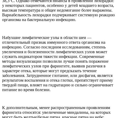
38,3°C. Однако отмечаются нюансы в проявлении лихорадки:
у некоторых пациентов, особенно у детей младшего возраста,
высокая температура и общее недомогание более выражены.
Вариабельность лихорадки подчеркивает системную реакцию
организма на бактериальную инфекцию.
Набухшие лимфатические узлы в области шеи —
отличительный признак иммунного ответа организма на
инфекцию. Согласно последним исследованиям, степень
увеличения и болезненности лимфатических узлов может
служить индикатором тяжести инфекции. Современные
методы визуализации позволили лучше понять поражение
лимфатических узлов при фарингите, выявив различия в
характере отека, которые могут предсказать течение
заболевания. Затрудненное глотание, или дисфагия, является
результатом воспаления и отека глотки, препятствует приему
твердой пищи, влияет на гидратацию и сильно ограничивает
питание во время болезни.
К дополнительным, менее распространенным проявлениям
фарингита относятся: увеличенные миндалины, на которых
могут быть желтые/белые пятна, красные пятна на небе;