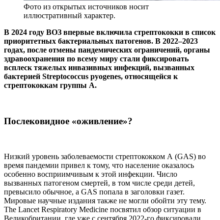
Фото из открытых источников носит
иллюстративный характер.
В 2024 году ВОЗ впервые включила стрептококки в список
приоритетных бактериальных патогенов. В 2022–2023
годах, после отмены пандемических ограничений, органы
здравоохранения по всему миру стали фиксировать
всплеск тяжелых инвазивных инфекций, вызванных
бактерией Streptococcus pyogenes, относящейся к
стрептококкам группы А.
Послековидное «оживление»?
Низкий уровень заболеваемости стрептококком А (GAS) во
время пандемии привел к тому, что население оказалось
особенно восприимчивым к этой инфекции. Число
вызванных патогеном смертей, в том числе среди детей,
превысило обычное, а GAS попала в заголовки газет.
Мировые научные издания также не могли обойти эту тему.
Тhе Lancet Respiratory Medicine посвятил обзор ситуации в
Великобритании, где уже с сентября 2022-го фиксировали