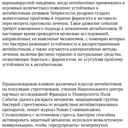
коронавирусной пандемии, когда антибиотики применялись в
огромных количествах) появление устойчивых к
антибиотикам штаммов Streptococcus pyogenes создало
значительные проблемы в терапии фарингита и заставило
пересмотреть протоколы лечения. Такое развитие событий
требует взвешенного подхода к назначению антибиотиков. В
настоящее время проводится несколько исследований,
направленных на выяснение механизмов, с помощью которых
эти бактерии развивают устойчивость к распространенным
антибиотикам, а также изучаются альтернативные методы
лечения, включая фаговую терапию и натуральные средства,
позволяющие бороться с фарингитом, не усугубляя проблему
устойчивости к антибиотикам.
Проанализировав влияние различных классов антибиотиков
на популяции стрептококков, ученым Национального центра
научных исследований Франции и Университета Поля
Сабатье удалось раскрыть механизм, защищающий группы
бактерий стрептококка от воздействия антибактериальных
препаратов, пишет журнал Nature Communications.
Столкнувшись с источником стресса, бактерии способны
активировать защитный механизм, используя межклеточную
коммуникацию, чтобы «предупредить» незатронутых