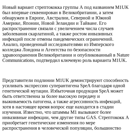
Новый вариант стрептококка группы А под названием M1UK
был впервые секвенирован в Великобритании, а затем
обнаружен в Европе, Австралии, Северной и Южной
Америке, Японии, Новой Зеландии и Тайване. Его
распространение связали с увеличением числа случаев
заболевания скарлатиной, а также ростом инвазивных
инфекций после отмены пандемических ограничений.
Анализ, проведенный исследователями из Имперского
колледжа Лондона и Агентства по безопасности
здравоохранения Великобритании и опубликованный в Nature
Communications, подтвердил ключевую роль варианта M1UK.
Представители подлинии M1UK демонстрируют способность
усиливать экспрессию суперантигена SpeA благодаря одной
генетической мутации. Избыточная продукция SpeA может
быть ответственна за более высокую передачу и
выживаемость патогена, а также агрессивность инфекций,
хотя в настоящее время вопрос еще находится в стадии
изучения. Известно, что штаммы M1 вызывают более
инвазивные инфекции, чем другие типы GAS. Стрептококк А
приобретает генетические изменения по мере
распространения в человеческой популяции, большинство