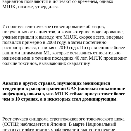
вариантов появляются и исчезают со временем, однако
M1UK, похоже, утвердился.
Используя генетическое секвенирование образцов,
полученных от пациентов, и компьютерное моделирование,
ученые пришли к выводу, что M1UK, скорее всего, впервые
появился примерно в 2008 году, а затем постепенно
распространялся, начиная с 2010 года. По сравнению с более
ранними штаммами M1, которые оставались относительно
неизменными в течение последних 40 лет, M1UK производит
больше токсинов, вызывающих скарлатину.
Анализ в других странах, изучающих меняющиеся
тенденции в распространении GAS (включая инвазивные
инфекции), показал, что M1UK сейчас присутствует более
чем в 10 странах, а в некоторых стал доминирующим.
Рост случаев синдрома стрептококкового токсического шока
(ССТШ) наблюдается в Японии. В марте Национальный
институт инфекционных заболеваний выпустил первое