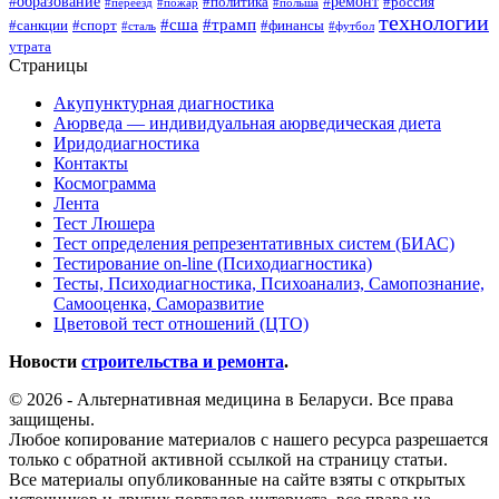
#образование
#ремонт
#политика
#россия
#переезд
#пожар
#польша
технологии
#сша
#трамп
#санкции
#спорт
#финансы
#сталь
#футбол
утрата
Страницы
Акупунктурная диагностика
Аюрведа — индивидуальная аюрведическая диета
Иридодиагностика
Контакты
Космограмма
Лента
Тест Люшера
Тест определения репрезентативных систем (БИАС)
Тестирование on-line (Психодиагностика)
Тесты, Психодиагностика, Психоанализ, Самопознание,
Самооценка, Саморазвитие
Цветовой тест отношений (ЦТО)
Новости
строительства и ремонта
.
© 2026 - Альтернативная медицина в Беларуси. Все права
защищены.
Любое копирование материалов с нашего ресурса разрешается
только с обратной активной ссылкой на страницу статьи.
Все материалы опубликованные на сайте взяты с открытых