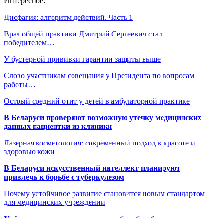
Интересное:
Дисфагия: алгоритм действий. Часть 1
Врач общей практики Дмитрий Сергеевич стал
победителем…
У бустерной прививки гарантии защиты выше
Слово участникам совещания у Президента по вопросам
работы…
Острый средний отит у детей в амбулаторной практике
В Беларуси проверяют возможную утечку медицинских
данных пациентки из клиники
Лазерная косметология: современный подход к красоте и
здоровью кожи
В Беларуси искусственный интеллект планируют
привлечь к борьбе с туберкулезом
Почему устойчивое развитие становится новым стандартом
для медицинских учреждений