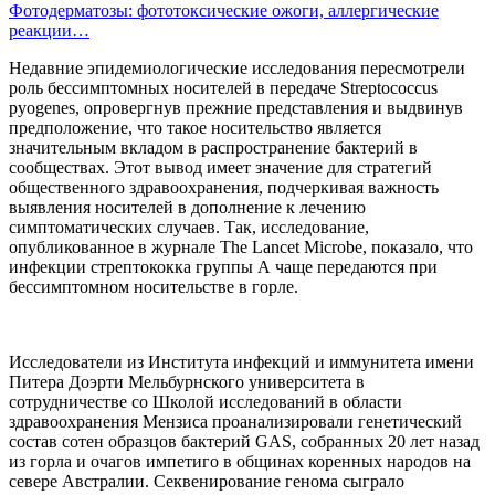
Фотодерматозы: фототоксические ожоги, аллергические
реакции…
Недавние эпидемиологические исследования пересмотрели
роль бессимптомных носителей в передаче Streptococcus
pyogenes, опровергнув прежние представления и выдвинув
предположение, что такое носительство является
значительным вкладом в распространение бактерий в
сообществах. Этот вывод имеет значение для стратегий
общественного здравоохранения, подчеркивая важность
выявления носителей в дополнение к лечению
симптоматических случаев. Так, исследование,
опубликованное в журнале The Lancet Microbe, показало, что
инфекции стрептококка группы А чаще передаются при
бессимптомном носительстве в горле.
Исследователи из Института инфекций и иммунитета имени
Питера Доэрти Мельбурнского университета в
сотрудничестве со Школой исследований в области
здравоохранения Мензиса проанализировали генетический
состав сотен образцов бактерий GAS, собранных 20 лет назад
из горла и очагов импетиго в общинах коренных народов на
севере Австралии. Секвенирование генома сыграло