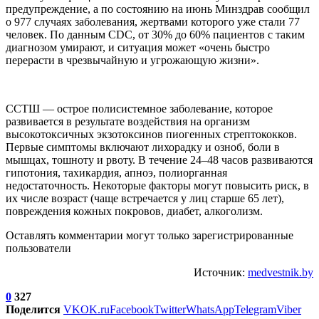
предупреждение, а по состоянию на июнь Минздрав сообщил
о 977 случаях заболевания, жертвами которого уже стали 77
человек. По данным CDC, от 30% до 60% пациентов с таким
диагнозом умирают, и ситуация может «очень быстро
перерасти в чрезвычайную и угрожающую жизни».
ССТШ — острое полисистемное заболевание, которое
развивается в результате воздействия на организм
высокотоксичных экзотоксинов пиогенных стрептококков.
Первые симптомы включают лихорадку и озноб, боли в
мышцах, тошноту и рвоту. В течение 24–48 часов развиваются
гипотония, тахикардия, апноэ, полиорганная
недостаточность. Некоторые факторы могут повысить риск, в
их числе возраст (чаще встречается у лиц старше 65 лет),
повреждения кожных покровов, диабет, алкоголизм.
Оставлять комментарии могут только зарегистрированные
пользователи
Источник:
medvestnik.by
0
327
Поделится
VK
OK.ru
Facebook
Twitter
WhatsApp
Telegram
Viber