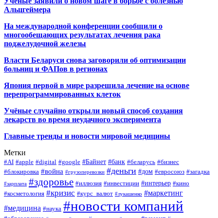
Учёные заявили о новом шаге в борьбе с болезнью
Альцгеймера
На международной конференции сообщили о
многообещающих результатах лечения рака
поджелудочной железы
Власти Беларуси снова заговорили об оптимизации
больниц и ФАПов в регионах
Япония первой в мире разрешила лечение на основе
перепрограммированных клеток
Учёные случайно открыли новый способ создания
лекарств во время неудачного эксперимента
Главные тренды и новости мировой медицины
Метки
#Байнет
#банк
#AI
#apple
#digital
#google
#беларусь
#бизнес
#деньги
#война
#дом
#блокировка
#евросоюз
#загадка
#грузоперевозки
#здоровье
#интерьер
#иллюзия
#инвестиции
#кино
#зарплата
#кризис
#маркетинг
#косметология
#курс_валют
#лукашенко
#новости компаний
#медицина
#наука