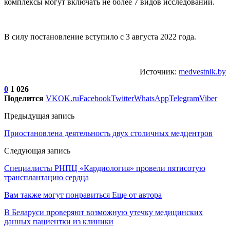
комплексы могут включать не более 7 видов исследований.
В силу постановление вступило с 3 августа 2022 года.
Источник:
medvestnik.by
0
1 026
Поделится
VK
OK.ru
Facebook
Twitter
WhatsApp
Telegram
Viber
Предыдущая запись
Приостановлена деятельность двух столичных медцентров
Следующая запись
Специалисты РНПЦ «Кардиология» провели пятисотую
трансплантацию сердца
Вам также могут понравиться
Еще от автора
В Беларуси проверяют возможную утечку медицинских
данных пациентки из клиники