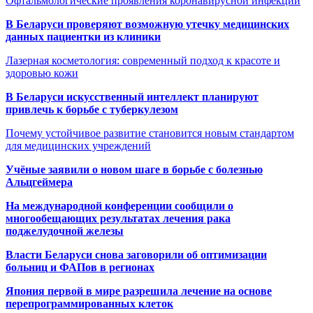
Офтальмологические проявления коронавирусной инфекции
В Беларуси проверяют возможную утечку медицинских
данных пациентки из клиники
Лазерная косметология: современный подход к красоте и
здоровью кожи
В Беларуси искусственный интеллект планируют
привлечь к борьбе с туберкулезом
Почему устойчивое развитие становится новым стандартом
для медицинских учреждений
Учёные заявили о новом шаге в борьбе с болезнью
Альцгеймера
На международной конференции сообщили о
многообещающих результатах лечения рака
поджелудочной железы
Власти Беларуси снова заговорили об оптимизации
больниц и ФАПов в регионах
Япония первой в мире разрешила лечение на основе
перепрограммированных клеток