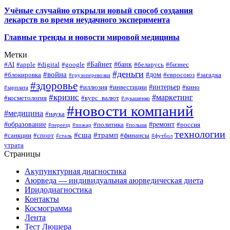
Учёные случайно открыли новый способ создания
лекарств во время неудачного эксперимента
Главные тренды и новости мировой медицины
Метки
#Байнет
#банк
#AI
#apple
#digital
#google
#беларусь
#бизнес
#деньги
#война
#дом
#блокировка
#евросоюз
#загадка
#грузоперевозки
#здоровье
#интерьер
#иллюзия
#инвестиции
#кино
#зарплата
#кризис
#маркетинг
#косметология
#курс_валют
#лукашенко
#новости компаний
#медицина
#наука
#образование
#ремонт
#политика
#россия
#переезд
#пожар
#польша
технологии
#сша
#трамп
#санкции
#спорт
#финансы
#сталь
#футбол
утрата
Страницы
Акупунктурная диагностика
Аюрведа — индивидуальная аюрведическая диета
Иридодиагностика
Контакты
Космограмма
Лента
Тест Люшера