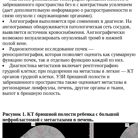
забрюшинного пространства без и с контрастным усилением
(дает дополнительную информацию о распространенности и
связи опухоли с окружающими органами).
Ангиография выполняется при сомнениях в диагнозе. На
ангиограммах обнаруживается патологическая сеть сосудов,
выявляется источник кровоснабжения. Ангиографически
возможно визуализировать опухолевый тромб в нижней
полой вене.
Радиоизотопное исследование почек —
реносцинтиграфия, которая позволяет оценить как суммарную
функцию почек, так и отдельно функцию каждой из них.
Диагностика метастазов включает рентгенографию
грудной клетки; при подозрении на метастазы в легкие — КТ
органов грудной клетки. УЗИ брюшной полости и
забрюшинного пространства также оценивает метастазы в
регионарные лимфоузлы, печень, другие органы и ткани,
выпот в брюшную полость.
Рисунок 1. КТ брюш­ной поло­сти ребенка с большой
нефробласто­мой с мета­стазами в печень.