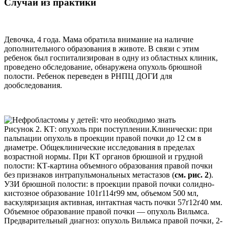
Случай из практики
Девочка, 4 года. Мама обратила внимание на наличие
дополнительного образования в животе. В связи с этим
ребенок был госпитализирован в одну из областных клиник,
проведено обследование, обнаружена опухоль брюшной
полости. Ребенок переведен в РНПЦ ДОГИ для
дообследования.
Рисунок 2. КТ: опухоль при поступлении.Клинически: при
пальпации опухоль в проекции правой почки до 12 см в
диаметре. Общеклинические исследования в пределах
возрастной нормы. При КТ органов брюшной и грудной
полости: КТ-картина объемного образования правой почки
без признаков интрапульмональных метастазов (
см. рис. 2
).
УЗИ брюшной полости: в проекции правой почки солидно-
кистозное образование 101ґ114ґ99 мм, объемом 500 мл,
васкуляризация активная, интактная часть почки 57ґ12ґ40 мм.
Объемное образование правой почки — опухоль Вильмса.
Предварительный диагноз: опухоль Вильмса правой почки, 2-