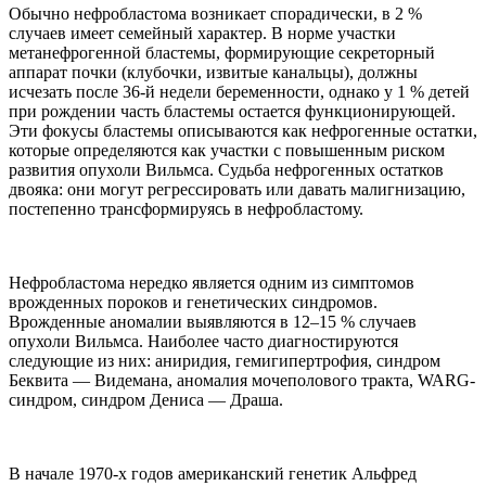
Обычно нефробластома возникает спорадически, в 2 %
случаев имеет семейный характер. В норме участки
метанефрогенной бластемы, формирующие секреторный
аппарат почки (клубочки, извитые канальцы), должны
исчезать после 36-й недели беременности, однако у 1 % детей
при рождении часть бластемы остается функционирующей.
Эти фокусы бластемы описываются как нефрогенные остатки,
которые определяются как участки с повышенным риском
развития опухоли Вильмса. Судьба нефрогенных остатков
двояка: они могут регрессировать или давать малигнизацию,
постепенно трансформируясь в нефробластому.
Нефробластома нередко является одним из симптомов
врожденных пороков и генетических синдромов.
Врожденные аномалии выявляются в 12–15 % случаев
опухоли Вильмса. Наиболее часто диагностируются
следующие из них: аниридия, гемигипертрофия, синдром
Беквита — Видемана, аномалия мочеполового тракта, WARG-
синдром, синдром Дениса — Драша.
В начале 1970-х годов американский генетик Альфред