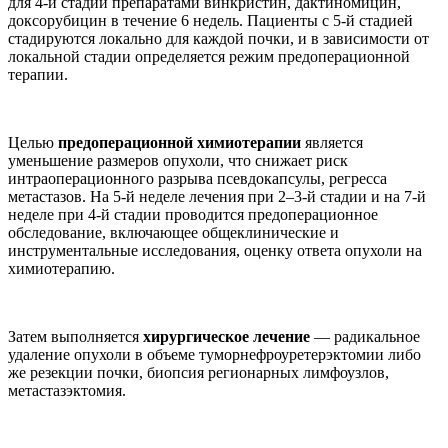
для 4-й стадии препаратами винкристин, дактиномицин,
доксорубицин в течение 6 недель. Пациенты с 5-й стадией
стадируются локально для каждой почки, и в зависимости от
локальной стадии определяется режим предоперационной
терапии.
Целью
предоперационной химиотерапии
является
уменьшение размеров опухоли, что снижает риск
интраоперационного разрыва псевдокапсулы, регресса
метастазов. На 5-й неделе лечения при 2–3-й стадии и на 7-й
неделе при 4-й стадии проводится предоперационное
обследование, включающее общеклинические и
инструментальные исследования, оценку ответа опухоли на
химиотерапию.
Затем выполняется
хирургическое лечение
— радикальное
удаление опухоли в объеме туморнефроуретерэктомии либо
же резекции почки, биопсия регионарных лимфоузлов,
метастазэктомия.