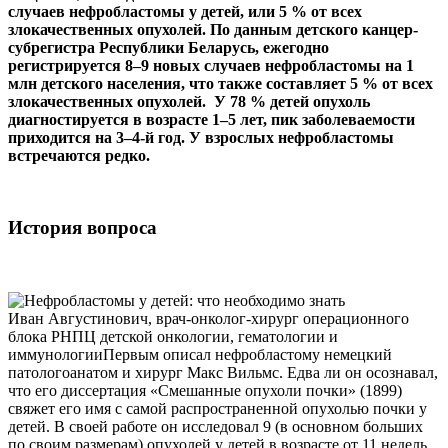
случаев нефробластомы у детей, или 5 % от всех
злокачественных опухолей. По данным детского канцер-
субрегистра Республики Беларусь, ежегодно
регистрируется 8–9 новых случаев нефробластомы на 1
млн детского населения, что также составляет 5 % от всех
злокачественных опухолей. У 78 % детей опухоль
диагностируется в возрасте 1–5 лет, пик заболеваемости
приходится на 3–4-й год. У взрослых нефробластомы
встречаются редко.
История вопроса
Иван Августинович, врач-онколог-хирург операционного
блока РНПЦ детской онкологии, гематологии и
иммунологииПервым описал нефробластому немецкий
патологоанатом и хирург Макс Вильмс. Едва ли он осознавал,
что его диссертация «Смешанные опухоли почки» (1899)
свяжет его имя с самой распространенной опухолью почки у
детей. В своей работе он исследовал 9 (в основном больших
по своим размерам) опухолей у детей в возрасте от 11 недель