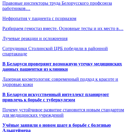
Правовые инспекторы труда Белорусского профсоюза
работников…
Нефропатия у пациента с псориазом
Разбираем гемостаз вместе. Основные тесты и их место в…
Лучевые реакции и осложнения
Сотрудники Столинской ЦРБ победили в районной
спартакиаде
В Беларуси проверяют возможную утечку медицинских
данных пациентки из клиники
Лазерная косметология: современный подход к красоте и
здоровью кожи
В Беларуси искусственный интеллект планируют
привлечь к борьбе с туберкулезом
Почему устойчивое развитие становится новым стандартом
для медицинских учреждений
Учёные заявили о новом шаге в борьбе с болезнью
Альцгеймера