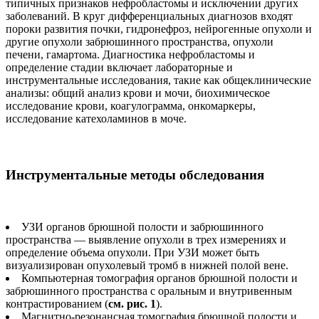
типичных признаков нефробластомы и исключении других
заболеваний. В круг дифференциальных диагнозов входят
пороки развития почки, гидронефроз, нейрогенные опухоли и
другие опухоли забрюшинного пространства, опухоли
печени, гамартома. Диагностика нефробластомы и
определение стадии включает лабораторные и
инструментальные исследования, такие как общеклинические
анализы: общий анализ крови и мочи, биохимическое
исследование крови, коагулограмма, онкомаркеры,
исследование катехоламинов в моче.
Инструментальные методы обследования
УЗИ органов брюшной полости и забрюшинного
пространства — выявление опухоли в трех измерениях и
определение объема опухоли. При УЗИ может быть
визуализирован опухолевый тромб в нижней полой вене.
Компьютерная томография органов брюшной полости и
забрюшинного пространства с оральным и внутривенным
контрастированием (
см. рис. 1
).
Магнитно-резонансная томография брюшной полости и