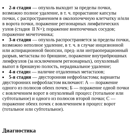
2-я стадия
— опухоль выходит за пределы почки,
возможно полное удаление, в т. ч. прорастание капсулы
почки, с распространением в околопочечную клетчатку и/или
в ворота почки, поражение регионарных лимфатических
узлов (стадия II N+); поражение внепочечных сосудов;
поражение мочеточника;
3-я стадия
— опухоль распространяется за пределы почки,
возможно неполное удаление, в т. ч. в случае инцизионной
или аспирационной биопсии, пред- или интраоперационный
разрыв, метастазы по брюшине, поражение внутрибрюшных
лимфоузлов (за исключением регионарных), опухолевый
выпот в брюшную полость, нерадикальное удаление;
4-я стади
я — наличие отдаленных метастазов;
5-я стадия
— двусторонняя нефробластома; варианты
двусторонних нефробластом включают: А — поражение
одного из полюсов обеих почек; Б — поражение одной почки
с вовлечением ворот в опухолевый процесс (тотальное или
субтотальное) и одного из полюсов второй почки; С —
поражение обеих почек с вовлечением в процесс ворот
(тотальное или субтотальное).
Диагностика