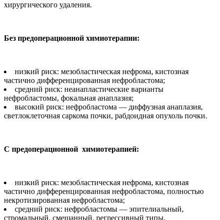
хирургического удаления.
Без предоперационной химиотерапии:
низкий риск: мезобластическая нефрома, кистозная
частично дифференцированная нефробластома;
средний риск: неанапластические варианты
нефробластомы, фокальная анаплазия;
высокий риск: нефробластома — диффузная анаплазия,
светлоклеточная саркома почки, рабдоидная опухоль почки.
С предоперационной химиотерапией:
низкий риск: мезобластическая нефрома, кистозная
частично дифференцированная нефробластома, полностью
некротизированная нефробластома;
средний риск: нефробластомы — эпителиальный,
стромальный, смешанный, регрессивный типы,