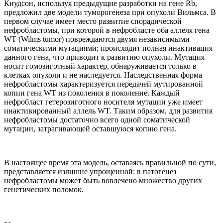
Кнудсон, используя предыдущие разработки на гене Rb,
предложил две модели туморогенеза при опухоли Вильмса. В
первом случае имеет место развитие спорадической
нефробластомы, при которой в нефробласте оба аллеля гена
WT (Wilms tumor) повреждаются двумя независимыми
соматическими мутациями; происходит полная инактивация
данного гена, что приводит к развитию опухоли. Мутация
носит гомозиготный характер, обнаруживается только в
клетках опухоли и не наследуется. Наследственная форма
нефробластомы характеризуется передачей мутированной
копии гена WT из поколения в поколение. Каждый
нефробласт гетерозиготного носителя мутации уже имеет
инактивированный аллель WT. Таким образом, для развития
нефробластомы достаточно всего одной соматической
мутации, затрагивающей оставшуюся копию гена.
В настоящее время эта модель, оставаясь правильной по сути,
представляется излишне упрощенной: в патогенез
нефробластомы может быть вовлечено множество других
генетических поломок.