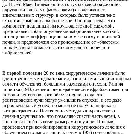
до 11 лет. Макс Вильмс описал опухоль как образование с
округлыми клетками (миосаркома) с содержанием
эпителиальных структур, в которых было установлено
сходство с эмбриональной почкой. Он подозревал, что
компонент, названный им круглоклеточной саркомой,
представляет собой опухолевые эмбриональные клетки с
потенциалом дифференцировки в мезенхиму и эпителий
почки, и предположил его происхождение от «бластемы
почки», связав онкогенез этих опухолей с почечной
эмбриологией.
В первой половине 20-го века хирургическое лечение было
единственным методом терапии, частый летальный исход был
отчасти обусловлен большими размерами опухоли. Ранняя
попытка (1916) лечения неоперабельной нефробластомы при
помощи рентгеновского облучения показала, что
рентгеновские лучи могут уменьшить опухоль, и это дало
первоначальный успех, но метод не получил широкого
распространения. Постепенно методы хирургического
лечения улучшались, что позволяло спасти часть детей, в
частности с небольшими размерами опухоли. Прорыв
произошел при комбинировании хирургического лечения с
облучением и химиотерапией, о чем в 1956 году сообщила