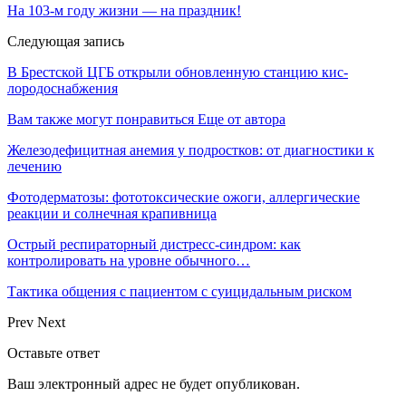
На 103-м году жизни — на праздник!
Следующая запись
В Брестской ЦГБ открыли обновленную станцию кис­
лородоснабжения
Вам также могут понравиться
Еще от автора
Железодефицитная анемия у подростков: от диагностики к
лечению
Фотодерматозы: фототоксические ожоги, аллергические
реакции и солнечная крапивница
Острый респираторный дистресс-синдром: как
контролировать на уровне обычного…
Тактика общения с пациентом с суицидальным риском
Prev
Next
Оставьте ответ
Ваш электронный адрес не будет опубликован.