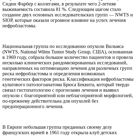
Сидни Фарбер с коллегами, в результате чего 2-летняя
выживаемость составила 81 %. Следующим шагом стало
создание двух основных исследовательских групп — NWTS и
SIOP, которые оказали огромное влияние на успех лечения
нефробластомы.
Национальная группа по исследованию опухоли Вильмса
(NWTS, National Wilms Tumor Study Group, США), основанная
в 1969 году, собрала большое количество пациентов и провела
несколько клинических рандомизированных исследований,
направленных на оптимизацию лечения для различных групп
риска нефробластомы и определения возможных
генетических факторов риска. Классификация нефробластомы
культового патологоанатома Брюса Беквита, который твердо
связал гистопатологию с прогнозами лечения и выявил
опухоли с благоприятной или неблагоприятной морфологией,
по-прежнему действительна для опухолей без
предоперационного лечения.
В Европе небольшая группа преданных своему делу
французских врачей в 1961 году открыла клуб детских