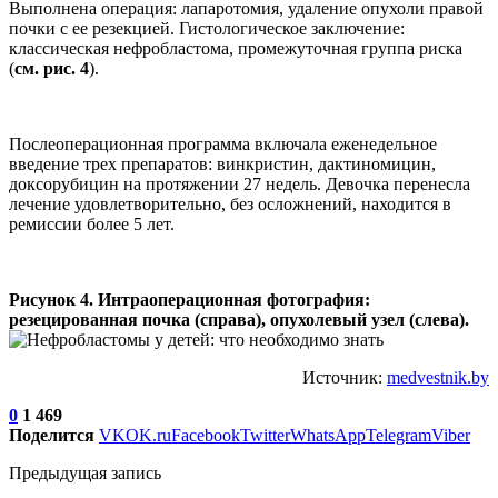
Выполнена операция: лапаротомия, удаление опухоли правой
почки с ее резекцией. Гистологическое заключение:
классическая нефробластома, промежуточная группа риска
(
см. рис. 4
).
Послеоперационная программа включала еженедельное
введение трех препаратов: винкристин, дактиномицин,
доксорубицин на протяжении 27 недель. Девочка перенесла
лечение удовлетворительно, без осложнений, находится в
ремиссии более 5 лет.
Рисунок 4. Интраоперационная фотография:
резецированная почка (справа), опухолевый узел (слева).
Источник:
medvestnik.by
0
1 469
Поделится
VK
OK.ru
Facebook
Twitter
WhatsApp
Telegram
Viber
Предыдущая запись