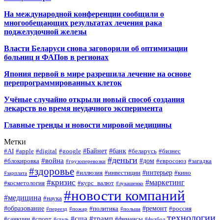
На международной конференции сообщили о
многообещающих результатах лечения рака
поджелудочной железы
Власти Беларуси снова заговорили об оптимизации
больниц и ФАПов в регионах
Япония первой в мире разрешила лечение на основе
перепрограммированных клеток
Учёные случайно открыли новый способ создания
лекарств во время неудачного эксперимента
Главные тренды и новости мировой медицины
Метки
#Байнет
#банк
#AI
#apple
#digital
#google
#беларусь
#бизнес
#деньги
#война
#дом
#блокировка
#евросоюз
#загадка
#грузоперевозки
#здоровье
#интерьер
#иллюзия
#инвестиции
#кино
#зарплата
#кризис
#маркетинг
#косметология
#курс_валют
#лукашенко
#новости компаний
#медицина
#наука
#образование
#ремонт
#политика
#россия
#переезд
#пожар
#польша
технологии
#сша
#трамп
#санкции
#спорт
#финансы
#сталь
#футбол