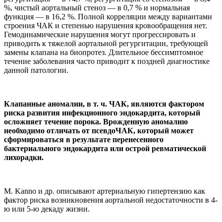
%, чистый аортальный стеноз — в 0,7 % и нормальная
функция — в 16,2 %. Полной корреляции между вариантами
строения ЧАК и степенью нарушения кровообращения нет.
Гемодинамические нарушения могут прогрессировать и
приводить к тяжелой аортальной регургитации, требующей
замены клапана на биопротез. Длительное бессимптомное
течение заболевания часто приводит к поздней диагностике
данной патологии.
Клапанные аномалии, в т. ч. ЧАК, являются фактором
риска развития инфекционного эндокардита, который
осложняет течение порока. Врожденную аномалию
необходимо отличать от псевдоЧАК, который может
сформироваться в результате перенесенного
бактериального эндокардита или острой ревматической
лихорадки.
М. Kanno и др. описывают артериальную гипертензию как
фактор риска возникновения аортальной недостаточности в 4-
ю или 5-ю декаду жизни.