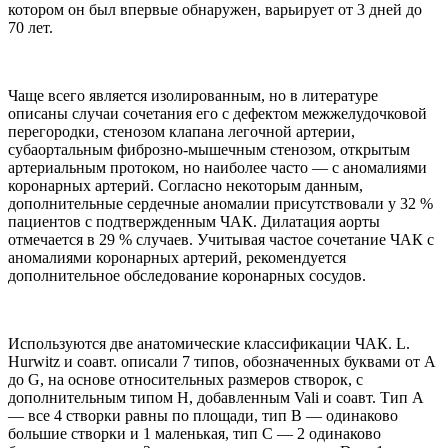
котором он был впервые обнаружен, варьирует от 3 дней до
70 лет.
Чаще всего является изолированным, но в литературе
описаны случаи сочетания его с дефектом межжелудочковой
перегородки, стенозом клапана легочной артерии,
субаортальным фиброзно-мышечным стенозом, открытым
артериальным протоком, но наиболее часто — с аномалиями
коронарных артерий. Согласно некоторым данным,
дополнительные сердечные аномалии присутствовали у 32 %
пациентов с подтвержденным ЧАК. Дилатация аорты
отмечается в 29 % случаев. Учитывая частое сочетание ЧАК с
аномалиями коронарных артерий, рекомендуется
дополнительное обследование коронарных сосудов.
Используются две анатомические классификации ЧАК. L.
Hurwitz и соавт. описали 7 типов, обозначенных буквами от А
до G, на основе относительных размеров створок, с
дополнительным типом Н, добавленным Vali и соавт. Тип А
— все 4 створки равны по площади, тип В — одинаково
большие створки и 1 маленькая, тип С — 2 одинаково