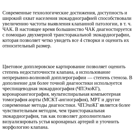
Современные технологические достижения, доступность и
широкий охват населения эхокардиографией способствовали
увеличению частоты выявления клапанной патологии, в т. ч.
ЧАК. В настоящее время большинство ЧАК диагностируется
с помощью двухмерной трансторакальной эхокардиографии,
которая позволяет четко увидеть все 4 створки и оценить их
относительный размер.
Цветовое допплеровское картирование позволяет оценить
степень недостаточности клапана, а использование
непрерывно-волновой допплерографии — степень стеноза. В
дополнение для более точной диагностики используется
чреспищеводная эхокардиография (ЧПЭхоКГ),
коронароангиография, мультиспиральная компьютерная
томография аорты (МСКТ-ангиография), МРТ и другие
современные методы диагностики. ЧПЭхоКГ является более
чувствительным методом, чем трансторакальная
эхокардиография, так как позволяет дополнительно
визуализировать устья коронарных артерий и уточнить
морфологию клапана.