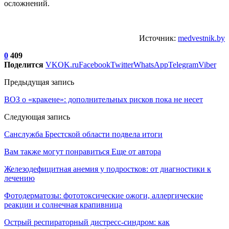
осложнений.
Источник:
medvestnik.by
0
409
Поделится
VK
OK.ru
Facebook
Twitter
WhatsApp
Telegram
Viber
Предыдущая запись
ВОЗ о «кракене»: дополнительных рисков пока не несет
Следующая запись
Санслужба Брестской области подвела итоги
Вам также могут понравиться
Еще от автора
Железодефицитная анемия у подростков: от диагностики к
лечению
Фотодерматозы: фототоксические ожоги, аллергические
реакции и солнечная крапивница
Острый респираторный дистресс-синдром: как