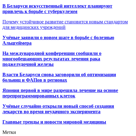
В Беларуси искусственный интеллект планируют
привлечь к борьбе с туберкулезом
Почему устойчивое развитие становится новым стандартом
для медицинских учреждений
Учёные заявили о новом шаге в борьбе с болезнью
Альцгеймера
На международной конференции сообщили о
многообещающих результатах лечения рака
поджелудочной железы
Власти Беларуси снова заговорили об оптимизации
больниц и ФАПов в регионах
Япония первой в мире разрешила лечение на основе
перепрограммированных клеток
Учёные случайно открыли новый способ создания
лекарств во время неудачного эксперимента
Главные тренды и новости мировой медицины
Метки