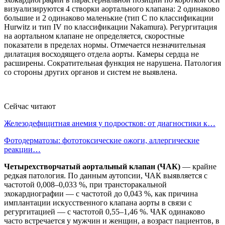
визуализируются 4 створки аортального клапана: 2 одинаково
большие и 2 одинаково маленькие (тип С по классификации
Hurwitz и тип IV по классификации Nakamura). Регургитация
на аортальном клапане не определяется, скоростные
показатели в пределах нормы. Отмечается незначительная
дилатация восходящего отдела аорты. Камеры сердца не
расширены. Сократительная функция не нарушена. Патология
со стороны других органов и систем не выявлена.
Сейчас читают
Железодефицитная анемия у подростков: от диагностики к…
Фотодерматозы: фототоксические ожоги, аллергические
реакции…
Четырехстворчатый аортальный клапан (ЧАК)
— крайне
редкая патология. По данным аутопсии, ЧАК выявляется с
частотой 0,008–0,033 %, при трансторакальной
эхокардиографии — с частотой до 0,043 %, как причина
имплантации искусственного клапана аорты в связи с
регургитацией — с частотой 0,55–1,46 %. ЧАК одинаково
часто встречается у мужчин и женщин, а возраст пациентов, в