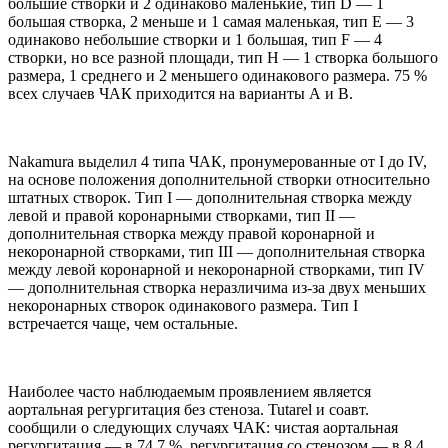
большие створки и 2 одинаково маленькие, тип D — 1
большая створка, 2 меньше и 1 самая маленькая, тип Е — 3
одинаково небольшие створки и 1 большая, тип F — 4
створки, но все разной площади, тип Н — 1 створка большого
размера, 1 среднего и 2 меньшего одинакового размера. 75 %
всех случаев ЧАК приходится на варианты А и В.
Nakamura выделил 4 типа ЧАК, пронумерованные от I до IV,
на основе положения дополнительной створки относительно
штатных створок. Тип I — дополнительная створка между
левой и правой коронарными створками, тип II —
дополнительная створка между правой коронарной и
некоронарной створками, тип III — дополнительная створка
между левой коронарной и некоронарной створками, тип IV
— дополнительная створка неразличима из-за двух меньших
некоронарных створок одинакового размера. Тип I
встречается чаще, чем остальные.
Наиболее часто наблюдаемым проявлением является
аортальная регургитация без стеноза. Tutarel и соавт.
сообщили о следующих случаях ЧАК: чистая аортальная
регургитация — в 74,7 %, регургитация со стенозом — в 8,4