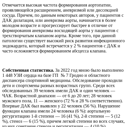
Отмечается высокая частота формирования аортопатии,
проявляющейся расширением, аневризмой или диссекцией
сосуда. Причем, по данным некоторых авторов, у пациентов с
ДАК дилатация, или аневризма аорты, начинается в более
молодом возрасте и прогрессирует быстрее в отличие от
формирования аневризмы восходящей аорты у пациентов с
трехстворчатым клапаном аорты. Кроме того, при данной
патологии существует высокий риск развития инфекционного
эндокардита, который встречается у 2 % пациентов с ДАК и
часто осложняется формированием абсцесса клапана.
Собственная статистика.
За 2022 год мною было выполнено
1 448 УЗИ сердца на базе ГП № 7 Гродно и областного
диспансера спортивной медицины. Обследование проходили
дети и спортсмены разных возрастных групп. Среди всех
обследованных 39 человек имели ДАК и один человек —
ЧАК. Возрастной диапазон — от 6 до 20 лет; 28 человек
мужского пола, 11 — женского (72 % и 28 % соответственно).
Впервые ДАК был выявлен у 22 человек (56 %). Нарушение
функции клапана имели 24 человека (6 %): аортальную
регургитацию 1-й степени — 16 (41 %), 2-й степени — 5 (12
%), стеноз — 6 (15 %), причем легкой степени во всех случаях,
из них сочетание стеноза и регургитации — 4 (10 %).