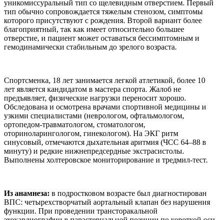
уникомиссуральный тип со щелевидным отверстием. Первый
тип обычно сопровождается тяжелым стенозом, симптомы
которого присутствуют с рождения. Второй вариант более
благоприятный, так как имеет относительно большее
отверстие, и пациент может оставаться бессимптомным и
гемодинамически стабильным до зрелого возраста.
Спортсменка, 18 лет занимается легкой атлетикой, более 10
лет является кандидатом в мастера спорта. Жалоб не
предъявляет, физические нагрузки переносит хорошо.
Обследована и осмотрена врачами спортивной медицины и
узкими специалистами (неврологом, офтальмологом,
ортопедом-травматологом, стоматологом,
оториноларингологом, гинекологом). На ЭКГ ритм
синусовый, отмечаются дыхательная аритмия (ЧСС 64–88 в
минуту) и редкие нижнепредсердные экстрасистолы.
Выполнены холтеровское мониторирование и тредмил-тест.
Из анамнеза:
в подростковом возрасте был диагностирован
ВПС: четырехстворчатый аортальный клапан без нарушения
функции. При проведении трансторакальной
эхокардиографии в парастернальной позиции по короткой оси