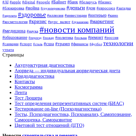
#Байнет
#банк
#AI
#apple
#digital
#google
#беларусь
#бизнес
#деньги
#война
#дом
#блокировка
#евросоюз
#загадка
#грузоперевозки
#здоровье
#интерьер
#иллюзия
#инвестиции
#кино
#зарплата
#кризис
#маркетинг
#косметология
#курс_валют
#лукашенко
#новости компаний
#медицина
#наука
#образование
#ремонт
#политика
#россия
#переезд
#пожар
#польша
технологии
#сша
#трамп
#санкции
#спорт
#финансы
#сталь
#футбол
утрата
Страницы
Акупунктурная диагностика
Аюрведа — индивидуальная аюрведическая диета
Иридодиагностика
Контакты
Космограмма
Лента
Тест Люшера
Тест определения репрезентативных систем (БИАС)
Тестирование on-line (Психодиагностика)
Тесты, Психодиагностика, Психоанализ, Самопознание,
Самооценка, Саморазвитие
Цветовой тест отношений (ЦТО)
Новости
строительства и ремонта
.