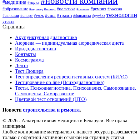
#новости компаний
#медицина
#наука
#образование
#ремонт
#политика
#россия
#переезд
#пожар
#польша
технологии
#сша
#трамп
#санкции
#спорт
#финансы
#сталь
#футбол
утрата
Страницы
Акупунктурная диагностика
Аюрведа — индивидуальная аюрведическая диета
Иридодиагностика
Контакты
Космограмма
Лента
Тест Люшера
Тест определения репрезентативных систем (БИАС)
Тестирование on-line (Психодиагностика)
Тесты, Психодиагностика, Психоанализ, Самопознание,
Самооценка, Саморазвитие
Цветовой тест отношений (ЦТО)
Новости
строительства и ремонта
.
© 2026 - Альтернативная медицина в Беларуси. Все права
защищены.
Любое копирование материалов с нашего ресурса разрешается
только с обратной активной ссылкой на страницу статьи.