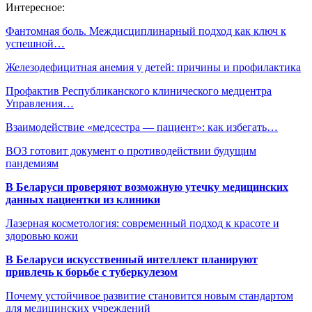
Интересное:
Фантомная боль. Междисциплинарный подход как ключ к
успешной…
Железодефицитная анемия у детей: причины и профилактика
Профактив Республиканского клинического медцентра
Управления…
Взаимодействие «медсестра — пациент»: как избегать…
ВОЗ готовит документ о противодействии будущим
пандемиям
В Беларуси проверяют возможную утечку медицинских
данных пациентки из клиники
Лазерная косметология: современный подход к красоте и
здоровью кожи
В Беларуси искусственный интеллект планируют
привлечь к борьбе с туберкулезом
Почему устойчивое развитие становится новым стандартом
для медицинских учреждений