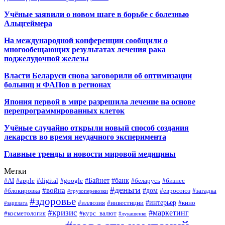
Учёные заявили о новом шаге в борьбе с болезнью
Альцгеймера
На международной конференции сообщили о
многообещающих результатах лечения рака
поджелудочной железы
Власти Беларуси снова заговорили об оптимизации
больниц и ФАПов в регионах
Япония первой в мире разрешила лечение на основе
перепрограммированных клеток
Учёные случайно открыли новый способ создания
лекарств во время неудачного эксперимента
Главные тренды и новости мировой медицины
Метки
#Байнет
#банк
#AI
#apple
#digital
#google
#беларусь
#бизнес
#деньги
#война
#дом
#блокировка
#евросоюз
#загадка
#грузоперевозки
#здоровье
#интерьер
#иллюзия
#инвестиции
#кино
#зарплата
#кризис
#маркетинг
#косметология
#курс_валют
#лукашенко