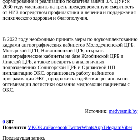
формирование и реализацию показателя задачи 3.4. ЦУР: к
2030 году уменьшить на треть преждевременную смертность
от НИЗ посредством профилактики и лечения и поддержания
психического здоровья и благополучия.
В 2022 году необходимо принять меры по доукомплектованию
кадрами ангиографических кабинетов Молодечненской ЦРБ,
Мозырской ЦГП, Новополоцкой ЦГБ, открыть
ангиографические кабинеты на базе Жлобинской ЦРБ и
Лидской ЦРБ, а также внедрить в аналогичных
подразделениях Солигорской ЦРБ и Оршанской ЦП
имплантацию ЭКС, организовать работу кабинетов
программации ЭКС, продолжить содействие регионам по
оптимизации логистики оказания медпомощи пациентам с
ОКС.
Источник:
medvestnik.by
0
807
Поделится
VK
OK.ru
Facebook
Twitter
WhatsApp
Telegram
Viber
Предыдущая запись