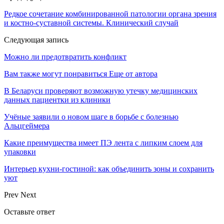
Редкое сочетание комбинированной патологии органа зрения
и костно-суставной системы. Клинический случай
Следующая запись
Можно ли предотвратить конфликт
Вам также могут понравиться
Еще от автора
В Беларуси проверяют возможную утечку медицинских
данных пациентки из клиники
Учёные заявили о новом шаге в борьбе с болезнью
Альцгеймера
Какие преимущества имеет ПЭ лента с липким слоем для
упаковки
Интерьер кухни-гостиной: как объединить зоны и сохранить
уют
Prev
Next
Оставьте ответ