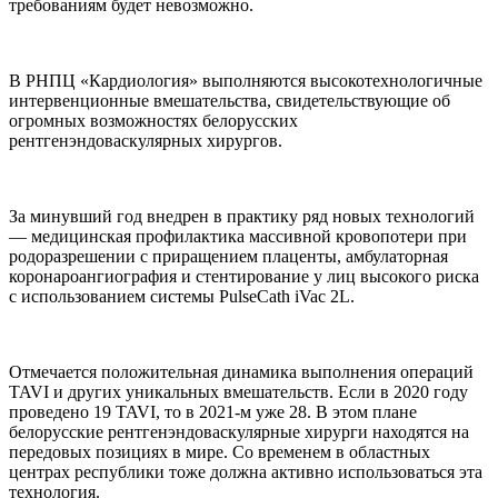
требованиям будет невозможно.
В РНПЦ «Кардиология» выполняются высокотехнологичные
интервенционные вмешательства, свидетельствующие об
огромных возможностях белорусских
рентгенэндоваскулярных хирургов.
За минувший год внедрен в практику ряд новых технологий
— медицинская профилактика массивной кровопотери при
родоразрешении с приращением плаценты, амбулаторная
коронароангиография и стентирование у лиц высокого риска
с использованием системы PulseCath iVac 2L.
Отмечается положительная динамика выполнения операций
TAVI и других уникальных вмешательств. Если в 2020 году
проведено 19 TAVI, то в 2021-м уже 28. В этом плане
белорусские рентгенэндоваскулярные хирурги находятся на
передовых позициях в мире. Со временем в областных
центрах республики тоже должна активно использоваться эта
технология.