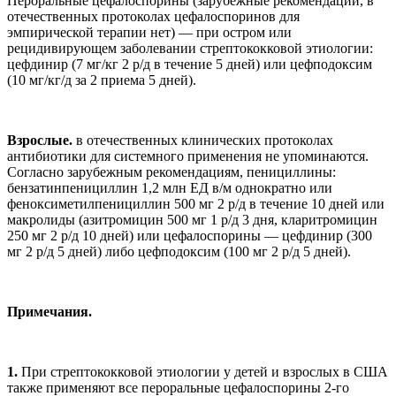
Пероральные цефалоспорины (зарубежные рекомендации, в
отечественных протоколах цефалоспоринов для
эмпирической терапии нет) — при остром или
рецидивирующем заболевании стрептококковой этиологии:
цефдинир (7 мг/кг 2 р/д в течение 5 дней) или цефподоксим
(10 мг/кг/д за 2 приема 5 дней).
Взрослые.
в отечественных клинических протоколах
антибиотики для системного применения не упоминаются.
Согласно зарубежным рекомендациям, пенициллины:
бензатинпенициллин 1,2 млн ЕД в/м однократно или
феноксиметилпенициллин 500 мг 2 р/д в течение 10 дней или
макролиды (азитромицин 500 мг 1 р/д 3 дня, кларитромицин
250 мг 2 р/д 10 дней) или цефалоспорины — цефдинир (300
мг 2 р/д 5 дней) либо цефподоксим (100 мг 2 р/д 5 дней).
Примечания.
1.
При стрептококковой этиологии у детей и взрослых в США
также применяют все пероральные цефалоспорины 2-го