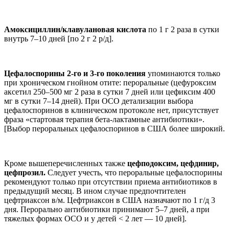
Амоксициллин/клавулановая кислота
по 1 г 2 раза в сутки
внутрь 7–10 дней [по 2 г 2 р/д].
Цефалоспорины 2-го и 3-го поколения
упоминаются только
при хроническом гнойном отите: пероральные (цефуроксим
аксетил 250–500 мг 2 раза в сутки 7 дней или цефиксим 400
мг в сутки 7–14 дней). При ОСО детализации выбора
цефалоспоринов в клиническом протоколе нет, присутствует
фраза «стартовая терапия бета-лактамные антибиотики».
[Выбор пероральных цефалоспоринов в США более широкий.
Кроме вышеперечисленных также
цефподоксим, цефдинир,
цефпрозил.
Следует учесть, что пероральные цефалоспорины
рекомендуют только при отсутствии приема антибиотиков в
предыдущий месяц. В ином случае предпочтителен
цефтриаксон в/м. Цефтриаксон в США назначают по 1 г/д 3
дня. Перорально антибиотики принимают 5–7 дней, а при
тяжелых формах ОСО и у детей < 2 лет — 10 дней].