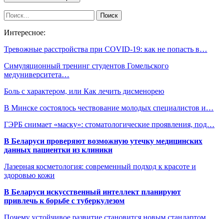
Интересное:
Тревожные расстройства при COVID-19: как не попасть в…
Симуляционный тренинг студентов Гомельского
медуниверситета…
Боль с характером, или Как лечить дисменорею
В Минске состоялось чествование молодых специалистов и…
ГЭРБ снимает «маску»: стоматологические проявления, под…
В Беларуси проверяют возможную утечку медицинских
данных пациентки из клиники
Лазерная косметология: современный подход к красоте и
здоровью кожи
В Беларуси искусственный интеллект планируют
привлечь к борьбе с туберкулезом
Почему устойчивое развитие становится новым стандартом