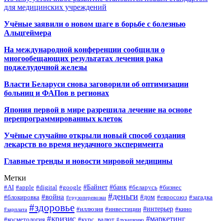
для медицинских учреждений
Учёные заявили о новом шаге в борьбе с болезнью
Альцгеймера
На международной конференции сообщили о
многообещающих результатах лечения рака
поджелудочной железы
Власти Беларуси снова заговорили об оптимизации
больниц и ФАПов в регионах
Япония первой в мире разрешила лечение на основе
перепрограммированных клеток
Учёные случайно открыли новый способ создания
лекарств во время неудачного эксперимента
Главные тренды и новости мировой медицины
Метки
#Байнет
#банк
#AI
#apple
#digital
#google
#беларусь
#бизнес
#деньги
#война
#дом
#блокировка
#евросоюз
#загадка
#грузоперевозки
#здоровье
#интерьер
#иллюзия
#инвестиции
#кино
#зарплата
#кризис
#маркетинг
#косметология
#курс_валют
#лукашенко