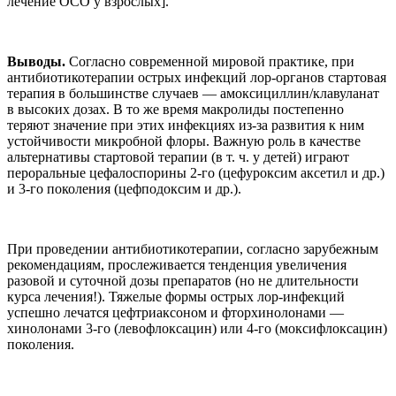
лечение ОСО у взрослых].
Выводы.
Согласно современной мировой практике, при
антибиотикотерапии острых инфекций лор-органов стартовая
терапия в большинстве случаев — амоксициллин/клавуланат
в высоких дозах. В то же время макролиды постепенно
теряют значение при этих инфекциях из-за развития к ним
устойчивости микробной флоры. Важную роль в качестве
альтернативы стартовой терапии (в т. ч. у детей) играют
пероральные цефалоспорины 2-го (цефуроксим аксетил и др.)
и 3-го поколения (цефподоксим и др.).
При проведении антибиотикотерапии, согласно зарубежным
рекомендациям, прослеживается тенденция увеличения
разовой и суточной дозы препаратов (но не длительности
курса лечения!). Тяжелые формы острых лор-инфекций
успешно лечатся цефтриаксоном и фторхинолонами —
хинолонами 3-го (левофлоксацин) или 4-го (моксифлоксацин)
поколения.