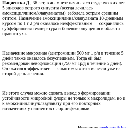
Пациентка Д
., 36 лет, в анамнезе начиная со студенческих лет
5 эпизодов острого синусита (всегда лечилась
амоксициллином/клавуланатом), заболела острым средним
отитом. Назначение амоксициллина/клавуланата 10-дневным
курсом по 1 г 2 р/д оказалось неэффективным — сохранялись
субфебрильная температура и болевые ощущения в области
правого уха.
Назначение макролида (азитромицин 500 мг 1 р/д в течение 5
дней) также оказалось безуспешным. Тогда ей был
рекомендован левофлоксацин (750 мг 1р/д в течение 5 дней).
Он оказался эффективен — симптомы отита исчезли уже на
второй день лечения.
Из этого случая можно сделать вывод о формировании
устойчивости микробной флоры не только к макролидам, но и
к амоксициллину/клавуланату при его повторных
назначениях у пациентов с лор-инфекциями.
Источник:
medvestnik.by