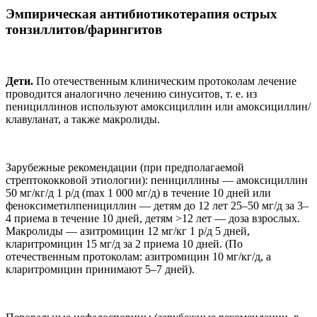
Эмпирическая антибиотикотерапия острых
тонзиллитов/фарингитов
Дети.
По отечественным клиническим протоколам лечение
проводится аналогично лечению синуситов, т. е. из
пенициллинов используют амоксициллин или амоксициллин/
клавуланат, а также макролиды.
Зарубежные рекомендации (при предполагаемой
стрептококковой этиологии): пенициллины — амоксициллин
50 мг/кг/д 1 р/д (max 1 000 мг/д) в течение 10 дней или
феноксиметилпенициллин — детям до 12 лет 25–50 мг/д за 3–
4 приема в течение 10 дней, детям >12 лет — доза взрослых.
Макролиды — азитромицин 12 мг/кг 1 р/д 5 дней,
кларитромицин 15 мг/д за 2 приема 10 дней. (По
отечественным протоколам: азитромицин 10 мг/кг/д, а
кларитромицин принимают 5–7 дней).