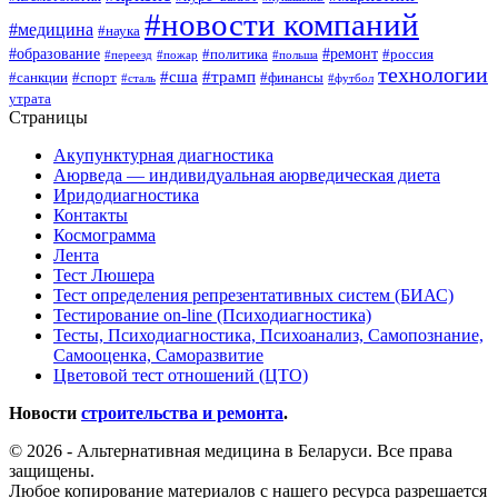
#новости компаний
#медицина
#наука
#образование
#ремонт
#политика
#россия
#переезд
#пожар
#польша
технологии
#сша
#трамп
#санкции
#спорт
#финансы
#сталь
#футбол
утрата
Страницы
Акупунктурная диагностика
Аюрведа — индивидуальная аюрведическая диета
Иридодиагностика
Контакты
Космограмма
Лента
Тест Люшера
Тест определения репрезентативных систем (БИАС)
Тестирование on-line (Психодиагностика)
Тесты, Психодиагностика, Психоанализ, Самопознание,
Самооценка, Саморазвитие
Цветовой тест отношений (ЦТО)
Новости
строительства и ремонта
.
© 2026 - Альтернативная медицина в Беларуси. Все права
защищены.
Любое копирование материалов с нашего ресурса разрешается