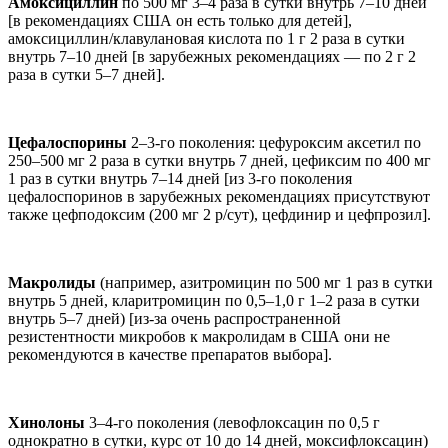
Амоксициллин
по 500 мг 3–4 раза в сутки внутрь 7–10 дней
[в рекомендациях США он есть только для детей],
амоксициллин/клавулановая кислота по 1 г 2 раза в сутки
внутрь 7–10 дней [в зарубежных рекомендациях — по 2 г 2
раза в сутки 5–7 дней].
Цефалоспорины
2–3-го поколения: цефуроксим аксетил по
250–500 мг 2 раза в сутки внутрь 7 дней, цефиксим по 400 мг
1 раз в сутки внутрь 7–14 дней [из 3-го поколения
цефалоспоринов в зарубежных рекомендациях присутствуют
также цефподоксим (200 мг 2 р/сут), цефдинир и цефпрозил].
Макролиды
(например, азитромицин по 500 мг 1 раз в сутки
внутрь 5 дней, кларитромицин по 0,5–1,0 г 1–2 раза в сутки
внутрь 5–7 дней) [из-за очень распространенной
резистентности микробов к макролидам в США они не
рекомендуются в качестве препаратов выбора].
Хинолоны
3–4-го поколения (левофлоксацин по 0,5 г
однократно в сутки, курс от 10 до 14 дней, моксифлоксацин)