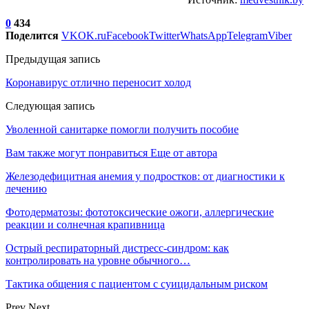
0
434
Поделится
VK
OK.ru
Facebook
Twitter
WhatsApp
Telegram
Viber
Предыдущая запись
Коронавирус отлично переносит холод
Следующая запись
Уволенной санитарке помогли получить пособие
Вам также могут понравиться
Еще от автора
Железодефицитная анемия у подростков: от диагностики к
лечению
Фотодерматозы: фототоксические ожоги, аллергические
реакции и солнечная крапивница
Острый респираторный дистресс-синдром: как
контролировать на уровне обычного…
Тактика общения с пациентом с суицидальным риском
Prev
Next