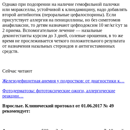
Однако при подозрении на наличие гемофильной палочки
или моракселлы, устойчивой к клиндамицину, надо добавлять
второй антибиотик (пероральные цефалоспорины). Если
присутствует аллергия на пенициллины, но без симптомов
анафилаксии, то детям назначают цефподоксим 10 мг/кг/сут за
2 приема. Вспомогательное лечение — назальные
деконгестанты курсом до 3 дней, солевые орошения, в то же
время не прослеживается четкого положительного результата
от назначения назальных стероидов и антигистаминных
средств.
Сейчас читают
Железодефицитная анемия у подростков: от диагностики к…
Фотодерматозы: фототоксические ожоги, аллергические
реакции…
Взрослые. Клинический протокол от 01.06.2017 № 49
рекомендует: