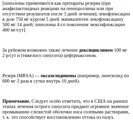
[хинолоны применяются как препараты резерва (при
анафилактоидных реакциях на пенициллины или при
отсутствии результатов после 3 дней лечения); левофлоксацин
в дозе 750 мг курсом 5 дней эквивалентен левофлоксацину
500 мг 14 дней; хинолоны 4-го поколения: моксифлоксацин
400 мг/сут].
За рубежом возможно также лечение
доксициклином
100 мг
2 р/сут и (тяжелого синусита) цефтриаксоном.
Резерв (MRSA) —
оксазолидиноны
(например, линезолид по
600 мг 2 раза в сутки внутрь 10 дней).
Примечание.
Следует особо отметить, что в США на ранних
этапах лечения острого синусита придают огромное значение
промыванию слизистой оболочки носа солевыми растворами,
т. к. это способствует восстановлению оттока из пазух.