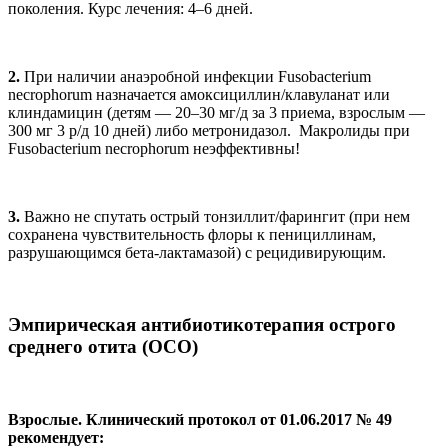
поколения. Курс лечения: 4–6 дней.
2.
При наличии анаэробной инфекции Fusobacterium
necrophorum назначается амоксициллин/клавуланат или
клиндамицин (детям — 20–30 мг/д за 3 приема, взрослым —
300 мг 3 р/д 10 дней) либо метронидазол. Макролиды при
Fusobacterium necrophorum неэффективны!
3.
Важно не спутать острый тонзиллит/фарингит (при нем
сохранена чувствительность флоры к пенициллинам,
разрушающимся бета-лактамазой) с рецидивирующим.
Эмпирическая антибиотикотерапия острого
среднего отита (ОСО)
Взрослые. Клинический протокол от 01.06.2017 № 49
рекомендует: