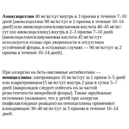
Амоксициллин
40 мг/кг/сут внутрь в 3 приема в течение 7–10
дней [амоксициллин 90 мг/кг/сут в 2 приема в течение 10–14
дней] или амоксициллин/клавулановая кислота 40–45 мг/кг/
сут (по амоксициллину) внутрь в 2–3 приема 7–10 дней
[амоксициллин/клавулановая кислота 45 мг/кг/сут
используется только при уверенности в отсутствии
устойчивой флоры, в остальных случаях — 90 мг/кг/сут за 2
приема в течение 10–14 дней].
При аллергии на бета-лактамные антибиотики —
пенициллины
: азитромицин 10 мг/кг/сут за 1 прием 3–5 дней
или кларитромицин15 мг/кг/сут внутрь 2 раза в сутки 5–7
дней [макролидов следует избегать из-за частой
резистентности микробной флоры]. Также зарубежные
источники указывают, что у детей при аллергии
(нафилактоидные реакции) на пенициллины применяют
клиндамицин 30–40 мг/кг/сут за 3 приема в течение 10–14
дней.