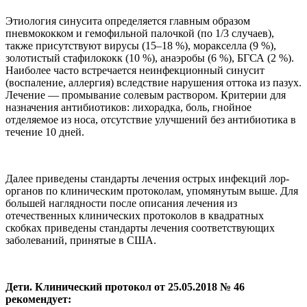
Этиология синусита определяется главным образом
пневмококком и гемофильной палочкой (по 1/3 случаев),
также присутствуют вирусы (15–18 %), моракселла (9 %),
золотистый стафилококк (10 %), анаэробы (6 %), БГСА (2 %).
Наиболее часто встречается неинфекционный синусит
(воспаление, аллергия) вследствие нарушения оттока из пазух.
Лечение — промывание солевым раствором. Критерии для
назначения антибиотиков: лихорадка, боль, гнойное
отделяемое из носа, отсутствие улучшений без антибиотика в
течение 10 дней.
Далее приведены стандарты лечения острых инфекций лор-
органов по клиническим протоколам, упомянутым выше. Для
большей наглядности после описания лечения из
отечественных клинических протоколов в квадратных
скобках приведены стандарты лечения соответствующих
заболеваний, принятые в США.
Дети. Клинический протокол от 25.05.2018 № 46
рекомендует: