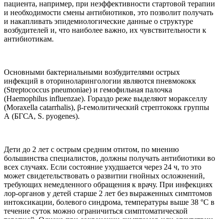
пациента, например, при неэффективности стартовой терапии
и необходимости смены антибиотиков, это позволит получать
и накапливать эпидемиологические данные о структуре
возбудителей и, что наиболее важно, их чувствительности к
антибиотикам.
Основными бактериальными возбудителями острых
инфекций в оториноларингологии являются пневмококк
(Streptococcus pneumoniae) и гемофильная палочка
(Haemophilus influenzae). Гораздо реже выделяют моракселлу
(Мoraxella catarrhalis), β-гемолитический стрептококк группы
А (БГСА, S. pyogenes).
Дети до 2 лет с острым средним отитом, по мнению
большинства специалистов, должны получать антибиотики во
всех случаях. Если состояние ухудшается через 24 ч, то это
может свидетельствовать о развитии гнойных осложнений,
требующих немедленного обращения к врачу. При инфекциях
лор-органов у детей старше 2 лет без выраженных симптомов
интоксикации, болевого синдрома, температуры выше 38 °С в
течение суток можно ограничиться симптоматической