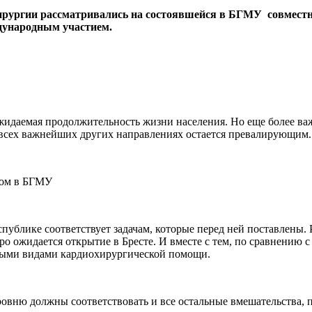
рургии рассматривались на состоявшейся в БГМУ совместн
дународным участием.
идаемая продолжительность жизни населения. Но еще более ва
 всех важнейших других направлениях остается превалирующим.
спублике соответствует задачам, которые перед ней поставлены
ро ожидается открытие в Бресте. И вместе с тем, по сравнению
орыми видами кардиохирургической помощи.
ровню должны соответствовать и все остальные вмешательства,