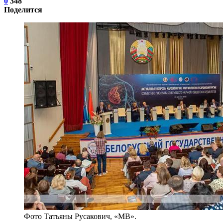
0
348
Поделится
Фото Татьяны Русакович, «МВ».