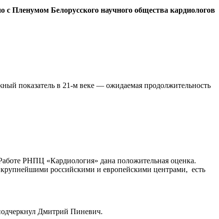
о с Пленумом Белорусского научного общества кардиологов
жный показатель в 21-м веке — ожидаемая продолжительность
. Работе РНПЦ «Кардиология» дана положительная оценка.
 с крупнейшими российскими и европейскими центрами, есть
 подчеркнул Дмитрий Пиневич.