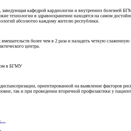
 заведующая кафедрой кардиологии и внутренних болезней БГМ
окие технологии в здравоохранении находятся на самом достойно
ехнологий абсолютно каждому жителю республики.
вмешательств более чем в 2 раза и наладить четкую слаженную р
актического центра.
диспансеризации, ориентированной на выявление факторов риск
ровне, так и при проведении вторичной профилактики у пациен
ых…
а