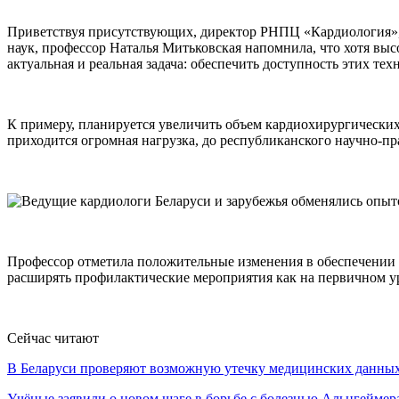
Приветствуя присутствующих, директор РНПЦ «Кардиология»,
наук, профессор Наталья Митьковская напомнила, что хотя выс
актуальная и реальная задача: обеспечить доступность этих т
К примеру, планируется увеличить объем кардиохирургических 
приходится огромная нагрузка, до республиканского научно-пр
Профессор отметила положительные изменения в обеспечении 
расширять профилактические мероприятия как на первичном у
Сейчас читают
В Беларуси проверяют возможную утечку медицинских данн
Учёные заявили о новом шаге в борьбе с болезнью Альцгеймер