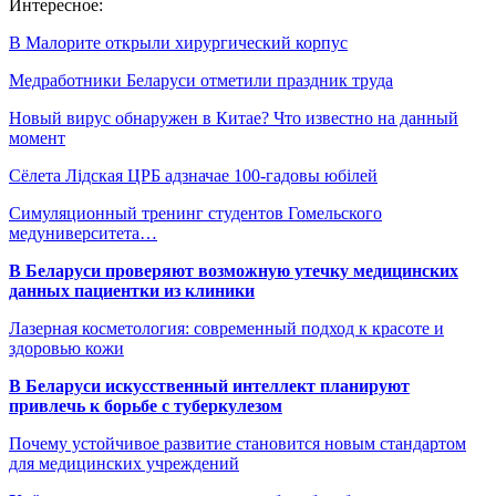
Интересное:
В Малорите открыли хирургический корпус
Медработники Беларуси отметили праздник труда
Новый вирус обнаружен в Китае? Что известно на данный
момент
Сёлета Лідская ЦРБ адзначае 100-гадовы юбілей
Симуляционный тренинг студентов Гомельского
медуниверситета…
В Беларуси проверяют возможную утечку медицинских
данных пациентки из клиники
Лазерная косметология: современный подход к красоте и
здоровью кожи
В Беларуси искусственный интеллект планируют
привлечь к борьбе с туберкулезом
Почему устойчивое развитие становится новым стандартом
для медицинских учреждений