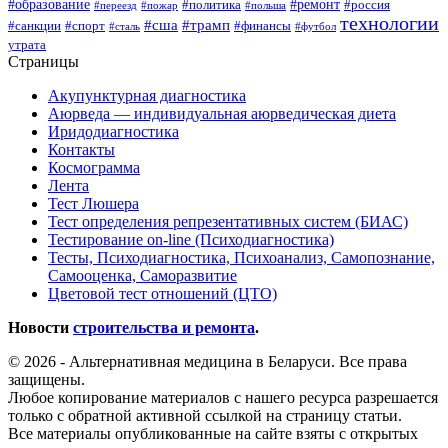
#образование
#ремонт
#политика
#россия
#переезд
#пожар
#польша
технологии
#сша
#трамп
#санкции
#спорт
#финансы
#сталь
#футбол
утрата
Страницы
Акупунктурная диагностика
Аюрведа — индивидуальная аюрведическая диета
Иридодиагностика
Контакты
Космограмма
Лента
Тест Люшера
Тест определения репрезентативных систем (БИАС)
Тестирование on-line (Психодиагностика)
Тесты, Психодиагностика, Психоанализ, Самопознание,
Самооценка, Саморазвитие
Цветовой тест отношений (ЦТО)
Новости
строительства и ремонта
.
© 2026 - Альтернативная медицина в Беларуси. Все права
защищены.
Любое копирование материалов с нашего ресурса разрешается
только с обратной активной ссылкой на страницу статьи.
Все материалы опубликованные на сайте взяты с открытых