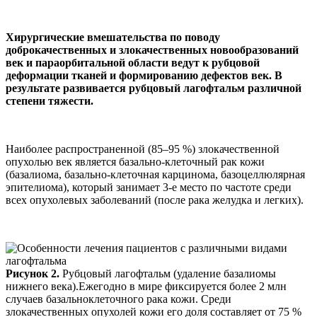
Хирургические вмешательства по поводу
доброкачественных и злокачественных новообразований
век и параорбитальной области ведут к рубцовой
деформации тканей и формированию дефектов век. В
результате развивается рубцовый лагофтальм различной
степени тяжести.
Наиболее распространенной (85–95 %) злокачественной
опухолью век является базально-клеточный рак кожи
(базалиома, базально-клеточная карцинома, базоцеллюлярная
эпителиома), который занимает 3-е место по частоте среди
всех опухолевых заболеваний (после рака желудка и легких).
Рисунок 2.
Рубцовый лагофтальм (удаление базалиомы
нижнего века).Ежегодно в мире фиксируется более 2 млн
случаев базальноклеточного рака кожи. Среди
злокачественных опухолей кожи его доля составляет от 75 %