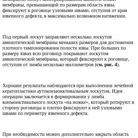
мембраны, превышающий по размерам область язвы,
фиксируют к роговице узловыми швами, отступив от края
язвенного дефекта, в максимально возможном натяжении.
Под первый лоскут заправляют несколько лоскутов
амниотической мембраны меньших размеров для достижения
плотного тампонирования полости язвы. При больших по
размеру язвах всю роговицу покрывают лоскутом
амниотической мембраны, который фиксируют к роговице,
отступив от лимба несколько миллиметров (
см. рис. 4
).
Хорошие результаты наблюдаются при выполнении лечебной
кератопластики аутоконъюнктивальным лоскутом. Идея
операции заключается в формировании у лимба
конъюнктивального лоскута «на ножке», который ротируют в
сторону роговицы и плотно фиксируют к ней узловыми
швами по периметру язвенного дефекта.
При необходимости можно дополнительно закрыть область