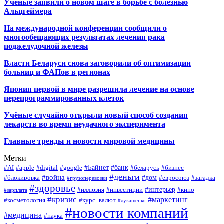
Учёные заявили о новом шаге в борьбе с болезнью
Альцгеймера
На международной конференции сообщили о
многообещающих результатах лечения рака
поджелудочной железы
Власти Беларуси снова заговорили об оптимизации
больниц и ФАПов в регионах
Япония первой в мире разрешила лечение на основе
перепрограммированных клеток
Учёные случайно открыли новый способ создания
лекарств во время неудачного эксперимента
Главные тренды и новости мировой медицины
Метки
#Байнет
#банк
#AI
#apple
#digital
#google
#беларусь
#бизнес
#деньги
#война
#дом
#блокировка
#евросоюз
#загадка
#грузоперевозки
#здоровье
#интерьер
#иллюзия
#инвестиции
#кино
#зарплата
#кризис
#маркетинг
#косметология
#курс_валют
#лукашенко
#новости компаний
#медицина
#наука