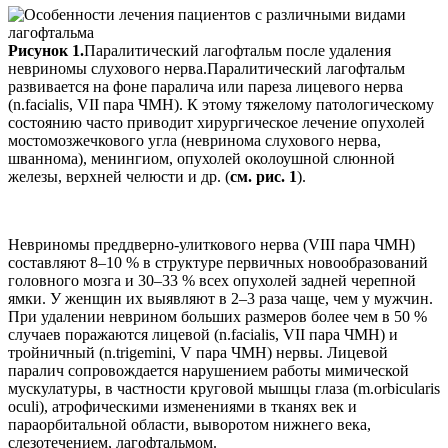
Рисунок 1.
Паралитический лагофтальм после удаления
невриномы слухового нерва.Паралитический лагофтальм
развивается на фоне паралича или пареза лицевого нерва
(n.facialis, VII пара ЧМН). К этому тяжелому патологическому
состоянию часто приводит хирургическое лечение опухолей
мостомозжечкового угла (невринома слухового нерва,
шваннома), менингиом, опухолей околоушной слюнной
железы, верхней челюсти и др. (
см. рис. 1
).
Невриномы преддверно-улиткового нерва (VIII пара ЧМН)
составляют 8–10 % в структуре первичных новообразований
головного мозга и 30–33 % всех опухолей задней черепной
ямки. У женщин их выявляют в 2–3 раза чаще, чем у мужчин.
При удалении неврином больших размеров более чем в 50 %
случаев поражаются лицевой (n.facialis, VII пара ЧМН) и
тройничный (n.trigemini, V пара ЧМН) нервы. Лицевой
паралич сопровождается нарушением работы мимической
мускулатуры, в частности круговой мышцы глаза (m.orbicularis
oculi), атрофическими изменениями в тканях век и
параорбитальной области, выворотом нижнего века,
слезотечением, лагофтальмом.