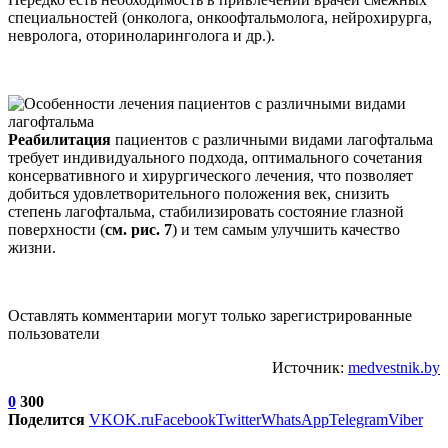
специальностей (онколога, онкоофтальмолога, нейрохирурга,
невролога, оториноларинголога и др.).
Реабилитация
пациентов с различными видами лагофтальма
требует индивидуального подхода, оптимального сочетания
консервативного и хирургического лечения, что позволяет
добиться удовлетворительного положения век, снизить
степень лагофтальма, стабилизировать состояние глазной
поверхности (
см. рис. 7
) и тем самым улучшить качество
жизни.
Оставлять комментарии могут только зарегистрированные
пользователи
Источник:
medvestnik.by
0
300
Поделится
VK
OK.ru
Facebook
Twitter
WhatsApp
Telegram
Viber