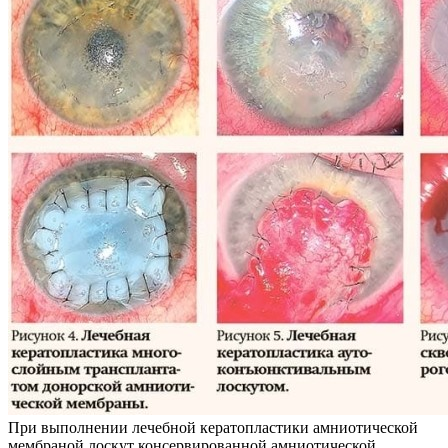
При выполнении лечебной кератопластики амниотической
мембраной лоскут консервированной амниотической