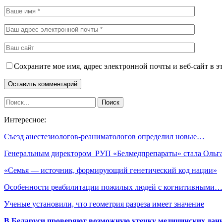
Сохраните мое имя, адрес электронной почты и веб-сайт в э
Интересное:
Съезд анестезиологов-реаниматологов определил новые…
Генеральным директором РУП «Белмедпрепараты» стала Оль
«Семья — источник, формирующий генетический код нации»
Особенности реабилитации пожилых людей с когнитивными
Ученые установили, что геометрия разреза имеет значение
В Беларуси проверяют возможную утечку медицинских дан