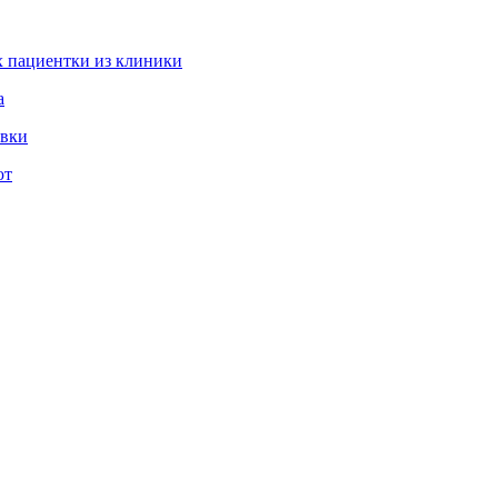
 пациентки из клиники
а
овки
ют