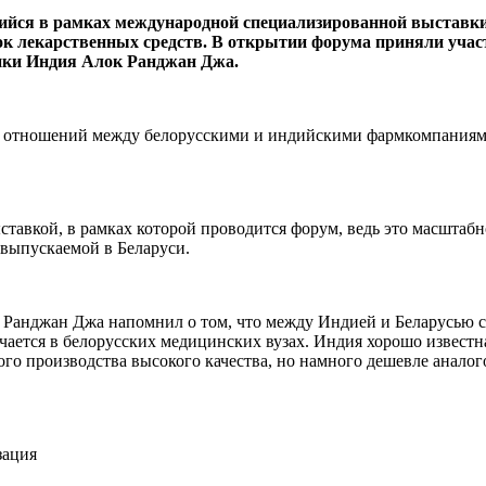
ийся в рамках международной специализированной выставки
авок лекарственных средств. В открытии форума приняли уча
ки Индия Алок Ранджан Джа.
х отношений между белорусскими и индийскими фармкомпаниями
ставкой, в рамках которой проводится форум, ведь это масштаб
 выпускаемой в Беларуси.
нджан Джа напомнил о том, что между Индией и Беларусью сущ
чается в белорусских медицинских вузах. Индия хорошо извест
го производства высокого качества, но намного дешевле аналого