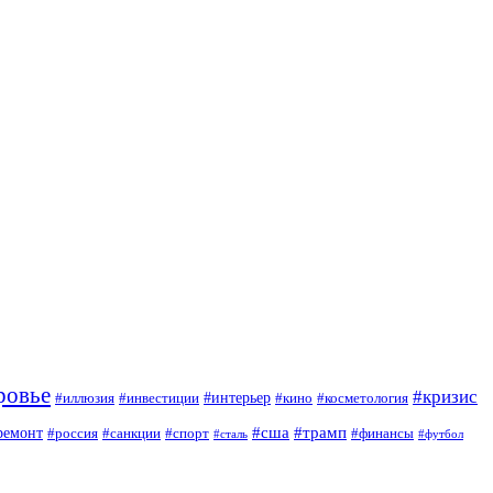
ровье
#кризис
#интерьер
#иллюзия
#инвестиции
#кино
#косметология
#сша
#трамп
ремонт
#россия
#санкции
#спорт
#финансы
#сталь
#футбол