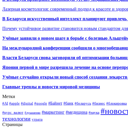
Лазерная косметология: современный подход к красоте и здор
В Беларуси искусственный интеллект планируют привлечь к
Почему устойчивое развитие становится новым стандартом дл
Учёные заявили о новом шаге в борьбе с болезнью Альцгей
На международной конференции сообщили о многообещающи
Власти Беларуси снова заговорили об оптимизации больниц
Япония первой в мире разрешила лечение на основе переп
Учёные случайно открыли новый способ создания лекарств 
Главные тренды и новости мировой медицины
Метки
#Байнет
#банк
#AI
#apple
#digital
#google
#беларусь
#бизнес
#блокировка
#новос
#маркетинг
#медицина
#курс_валют
#наука
#лукашенко
технологии
утрата
Страницы