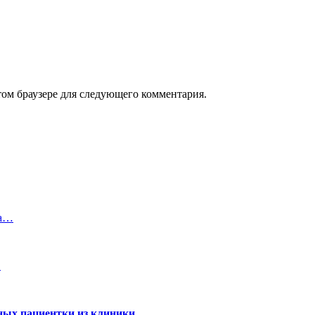
том браузере для следующего комментария.
га…
…
ных пациентки из клиники