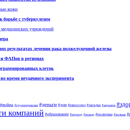
овью кожи
 борьбе с туберкулезом
я медицинских учреждений
мера
х результатах лечения рака поджелудочной железы
 и ФАПов в регионах
рограммированных клеток
во время неудачного эксперимента
#здо
#деньги
#война
#дом
#евросоюз
#загадка
#грузоперевозки
#зарплата
ти компаний
#образование
#
#политика
#переезд
#пожар
#польша