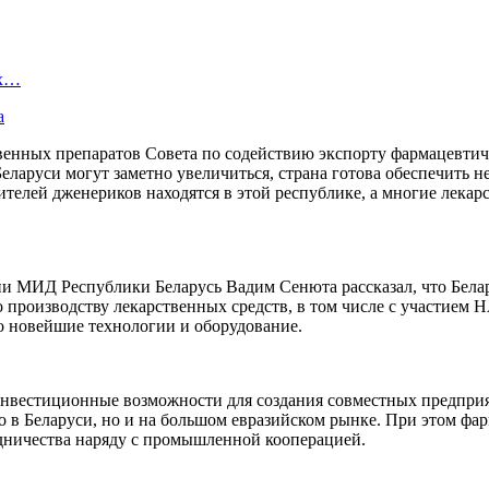
ых…
а
енных препаратов Совета по содействию экспорту фармацевтиче
еларуси могут заметно увеличиться, страна готова обеспечить 
дителей дженериков находятся в этой республике, а многие лекар
ии МИД Республики Беларусь Вадим Сенюта рассказал, что Бела
о производству лекарственных средств, в том числе с участием 
о новейшие технологии и оборудование.
нвестиционные возможности для создания совместных предприят
о в Беларуси, но и на большом евразийском рынке. При этом фар
дничества наряду с промышленной кооперацией.