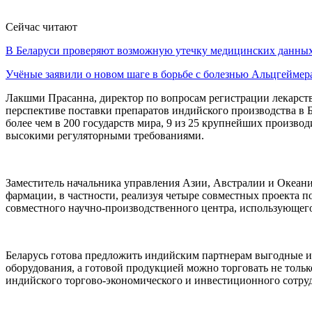
Сейчас читают
В Беларуси проверяют возможную утечку медицинских данн
Учёные заявили о новом шаге в борьбе с болезнью Альцгеймер
Лакшми Прасанна, директор по вопросам регистрации лекарств
перспективе поставки препаратов индийского производства в Б
более чем в 200 государств мира, 9 из 25 крупнейших произво
высокими регуляторными требованиями.
Заместитель начальника управления Азии, Австралии и Океан
фармации, в частности, реализуя четыре совместных проекта п
совместного научно-производственного центра, использующег
Беларусь готова предложить индийским партнерам выгодные и
оборудования, а готовой продукцией можно торговать не тольк
индийского торгово-экономического и инвестиционного сотру