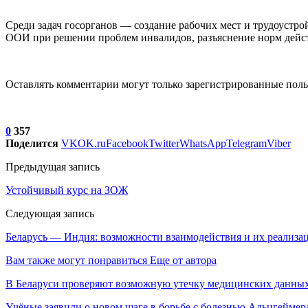
Среди задач госорганов — создание рабочих мест и трудоустр
ООИ при решении проблем инвалидов, разъяснение норм дейст
Оставлять комментарии могут только зарегистрированные поль
0
357
Поделится
VK
OK.ru
Facebook
Twitter
WhatsApp
Telegram
Viber
Предыдущая запись
Устойчивый курс на ЗОЖ
Следующая запись
Беларусь — Индия: возможности взаимодействия и их реализа
Вам также могут понравиться
Еще от автора
В Беларуси проверяют возможную утечку медицинских данных
Учёные заявили о новом шаге в борьбе с болезнью Альцгеймер