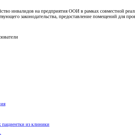
ойство инвалидов на предприятия ООИ в рамках совместной реа
вующего законодательства, предоставление помещений для про
зователи
ция
 пациентки из клиники
а