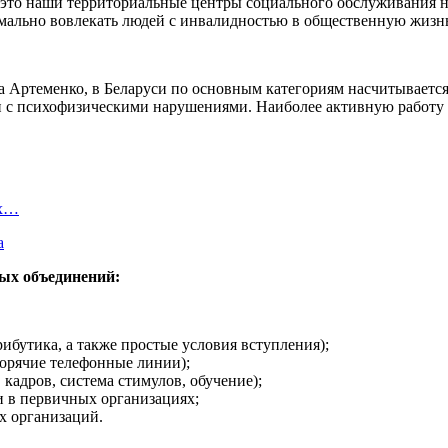
то наши территориальные центры социального обслуживания нас
имально вовлекать людей с инвалидностью в общественную жизн
Артеменко, в Беларуси по основным категориям насчитывается 1
и с психофизическими нарушениями. Наиболее активную работу 
ых…
а
ых объединений:
рибутика, а также простые условия вступления);
горячие телефонные линии);
кадров, система стимулов, обучение);
и в первичных организациях;
х организаций.