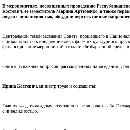
В мероприятиях, посвященных проведению Республиканског
Костевич, ее заместитель Марина Артеменко, а также пер
людей с инвалидностью, обсудили перспективные направл
Центральной темой заседания Совета, прошедшего в Национал
с инвалидностью, внедрение новых форм их культурного прос
финансирование мероприятий, создание безбарьерной среды, в т
Одним из важных вопросов, рассмотренных на заседании, ста
Ирина Костевич
, министр труда и соцзащиты:
Главное — дать каждому возможность реализовать себя. Госуда
с инвалидностью.