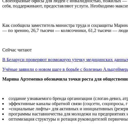
Своеобразные офисы для людей с инвалидностью, пожилых — э
себя, поддерживают, предоставляют услуги. Необходимо макс
Как сообщила заместитель министра труда и соцзащиты Марина 
— по зрению, 26,7 тысячи — колясочники, 61,2 тысячи — люд
Сейчас читают
В Беларуси проверяют возможную утечку медицинских данн
Учёные заявили о новом шаге в борьбе с болезнью Альцгеймер
Марина Артеменко обозначила точки роста для общественн
создание узнаваемого бренда организации (слоган-девиз, ат
эффективные каналы обратной связи (соцсети, соцопросы, 
«социальные лифты» для активных и инициативных (резерв 
программы наставничества для молодежи на предприятиях 
оптимизация структуры и ротация руководителей первичны