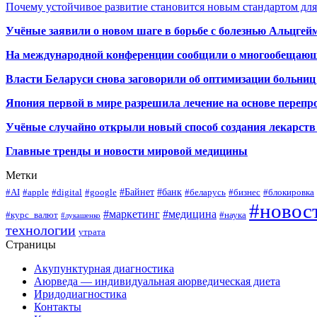
Почему устойчивое развитие становится новым стандартом дл
Учёные заявили о новом шаге в борьбе с болезнью Альцгей
На международной конференции сообщили о многообещающи
Власти Беларуси снова заговорили об оптимизации больниц
Япония первой в мире разрешила лечение на основе переп
Учёные случайно открыли новый способ создания лекарств 
Главные тренды и новости мировой медицины
Метки
#Байнет
#банк
#AI
#apple
#digital
#google
#беларусь
#бизнес
#блокировка
#новос
#маркетинг
#медицина
#курс_валют
#наука
#лукашенко
технологии
утрата
Страницы
Акупунктурная диагностика
Аюрведа — индивидуальная аюрведическая диета
Иридодиагностика
Контакты