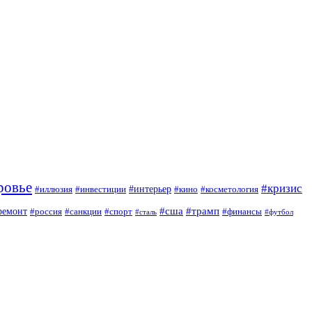
ровье
#кризис
#интерьер
#иллюзия
#инвестиции
#кино
#косметология
#сша
#трамп
ремонт
#россия
#санкции
#спорт
#финансы
#сталь
#футбол