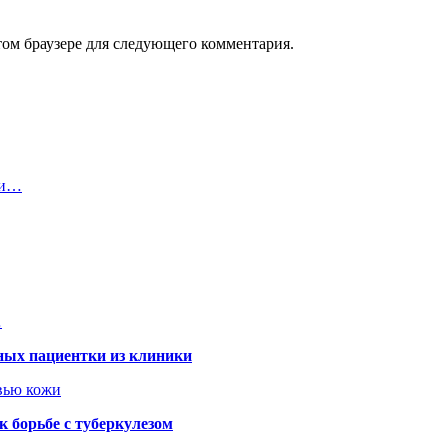
том браузере для следующего комментария.
ии…
…
ных пациентки из клиники
овью кожи
 борьбе с туберкулезом