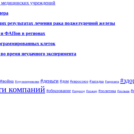
я медицинских учреждений
мера
х результатах лечения рака поджелудочной железы
 и ФАПов в регионах
рограммированных клеток
во время неудачного эксперимента
#здо
#деньги
#война
#дом
#евросоюз
#загадка
#грузоперевозки
#зарплата
ти компаний
#образование
#
#политика
#переезд
#пожар
#польша